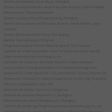
Diseño de luminaria China: Enjoy, Shanghai
Diseño acústico Finlandia: Akukon & Kahle Acoustics (Henrik Möller,
Ekhard Kahle, Thomas Wulfrank)
Diseño scústico China: Zhang Kuiseng, Shanghai
Diseño del escenario en Finlandia: Akukon: Henrik Möller , Janne
Auvinen
Diseño del escenario en China: Sbs, Beijing
Bambú: Yrjö Kukkapuro, Fang Hai
Programa espacial: Finnish National Opera/ Timo Tuovila
Ladrillos de cristal especiales: Tapio Yli-Viikari And Kirsti Taiviola
(Aalto University), Niu Fanzheng, Lu Ye
Consultor de columnas de cristal: Glaston: Pekka Nieminen
Socios locales: Shanghai Institute Of Architectural Design And
Research Co. Siadr (Fases Dd Y Cd), Gold Mantis, Suzhou (Diseño De
Interior Dd Y Cd Fases) Y United Design Group Co.Ltd. Udg, Shanghai
(Fase De Competición Y Fase Sd)
Interiores de bambú: Dasso Co, Hangzhou
Material de cubierta: Rheinzink Co, Shanghai
Elevaciones de cristal: Pilkingtong Co, Shanghai
Ladrillos de cristal: Sip Pengli Visual Mastermind & Design Co. Ltd.
Administración en construcción & Cliente: Office For The Important