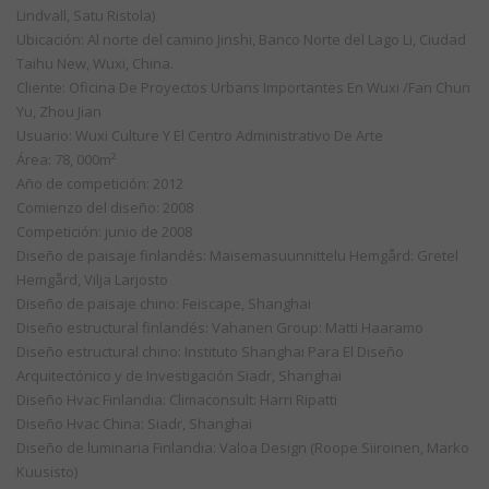
Lindvall, Satu Ristola)
Ubicación: Al norte del camino Jinshi, Banco Norte del Lago Li, Ciudad
Taihu New, Wuxi, China.
Cliente: Oficina De Proyectos Urbans Importantes En Wuxi /Fan Chun
Yu, Zhou Jian
Usuario: Wuxi Culture Y El Centro Administrativo De Arte
Área: 78, 000m²
Año de competición: 2012
Comienzo del diseño: 2008
Competición: junio de 2008
Diseño de paisaje finlandés: Maisemasuunnittelu Hemgård: Gretel
Hemgård, Vilja Larjosto
Diseño de paisaje chino: Feiscape, Shanghai
Diseño estructural finlandés: Vahanen Group: Matti Haaramo
Diseño estructural chino: Instituto Shanghai Para El Diseño
Arquitectónico y de Investigación Siadr, Shanghai
Diseño Hvac Finlandia: Climaconsult: Harri Ripatti
Diseño Hvac China: Siadr, Shanghai
Diseño de luminaria Finlandia: Valoa Design (Roope Siiroinen, Marko
Kuusisto)