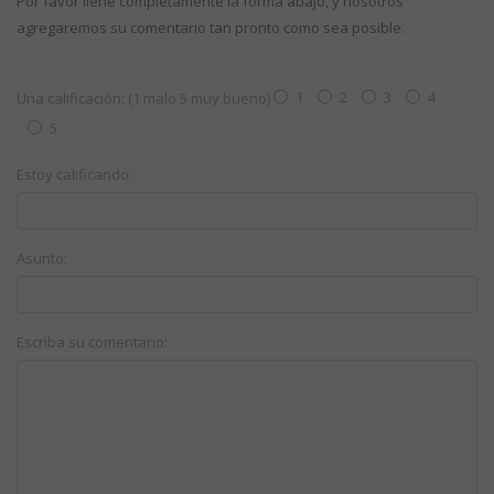
Por favor llene completamente la forma abajo, y nosotros
agregaremos su comentario tan pronto como sea posible.
1
2
3
4
Una calificación: (1 malo 5 muy bueno)
5
Estoy calificando:
Asunto:
Escriba su comentario: