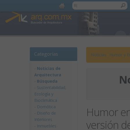
Categorías
Noticias
:
Humor y E
-
Noticias de
Arquitectura
No
-
Búsqueda
-
Sustentabilidad,
Ecologí­a y
Bioclimática
-
Domótica
Humor en 
-
Diseño de
Interiores
versión 
-
Inmuebles