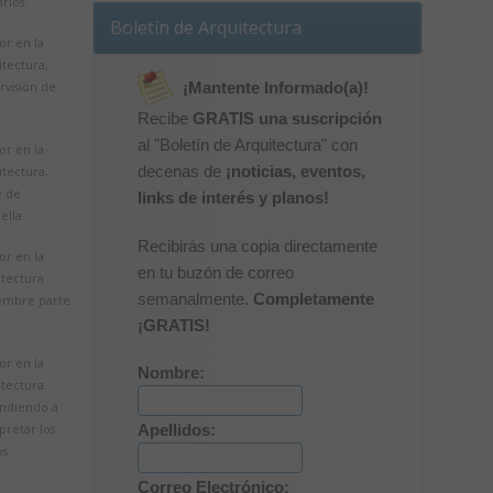
arios.
Boletín de Arquitectura
r en la
itectura,
rvisión de
¡Mantente Informado(a)!
Recibe
GRATIS una suscripción
al "Boletín de Arquitectura" con
r en la
decenas de
¡noticias, eventos,
itectura,
e de
links de interés y planos!
ella
Recibirás una copia directamente
r en la
en tu buzón de correo
itectura
semanalmente.
Completamente
embre parte
¡GRATIS!
r en la
Nombre:
tectura.
ndiendo a
pretar los
Apellidos:
os
Correo Electrónico: