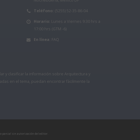
Nochebuena, México DF
Teléfono:
(5255) 52-35-86-04
Horario:
Lunes a Viernes 9:30 hrs a
17:00 hrs (GTM -6)
En línea:
FAQ
 y clasificar la información sobre Arquitectura y
adas en el tema, puedan encontrar fácilmente la
 parcial sin autorización del editor.