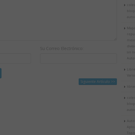
cole
bloq
autoc
Mapa
repu
mexi
divis
Su Correo Electrónico:
sin 
Auto
Libr
Vario
Siguiente Artículo >>
libra
cole
bloq
autoc
Auto
Aplic
Topog