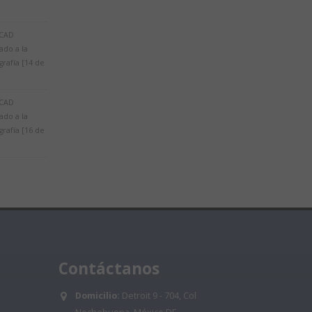
CAD
ado a la
rafía [14 de
CAD
ado a la
rafía [16 de
Contáctanos
Domicilio:
Detroit 9 - 704, Col