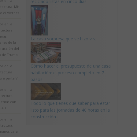
r en la
reciclado listas en cinco días
tectura. Mis
s el Viernes
r en la
itectura:
eras
La casa sorpresa que se hizo viral
enes de la
trucción del
 de Trump
Cómo hacer el presupuesto de una casa
r en la
habitación: el proceso completo en 7
itectura
bre parte V
pasos
r en la
itectura,
lemas con
Todo lo que tienes que saber para estar
CAD
listo para las jornadas de 40 horas en la
construcción
r en la
tectura.
manos para