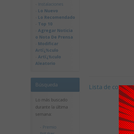
-
Instalaciones
-
Lo Nuevo
-
Lo Recomendado
-
Top 10
-
Agregar Noticia
o Nota De Prensa
-
Modificar
Artï¿½culo
-
Artï¿½culo
Aleatorio
Búsqueda
Lista de coment
Lo más buscado
durante la última
semana:
-
Premio
Pritzker