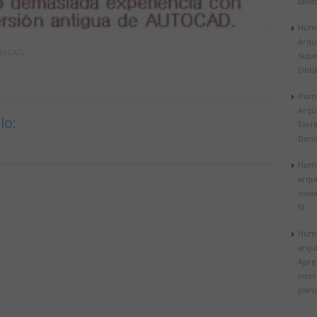
sanit
Humo
Arqu
,
toCAD
Supe
Obra
Humo
Arqu
lo:
Torr
Donc
Humo
arqu
novi
III
Humo
arqui
Apre
inter
plan