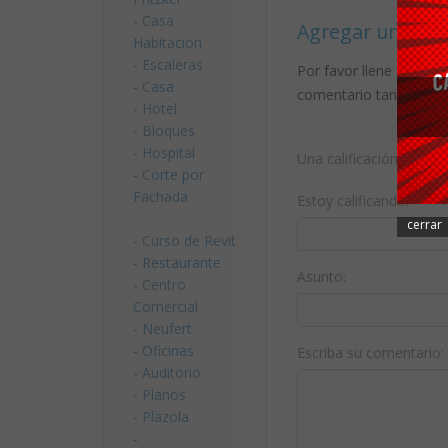
-
Casa
Agregar un com
Habitacion
-
Escaleras
Por favor llene compl
-
Casa
comentario tan pronto
-
Hotel
-
Bloques
-
Hospital
Una calificación: (1 m
-
Corte por
Fachada
Estoy calificando:
cerrar
-
Curso de Revit
-
Restaurante
Asunto:
-
Centro
Comercial
-
Neufert
-
Oficinas
Escriba su comentario:
-
Auditorio
-
Planos
-
Plazola
-