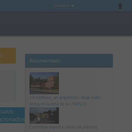
Usuarios
AD
Recomendado
13 edificios, un arquitecto: Alvar Aalto
entra en la lista de la UNESCO
ículos
acionados
Colombia exporta casas de plástico