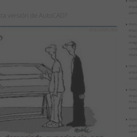
Humo
arqui
plano
esta versión de AutoCAD?
Humo
Arqu
Prim
imág
cons
muro
Humo
arqu
octu
Humo
Arqu
Prob
Auto
Humo
arqui
Lava