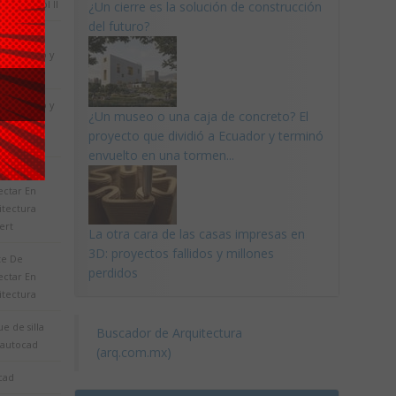
acional vol II
¿Un cierre es la solución de construcción
del futuro?
itectura:
a, Espacio y
en
a, Espacio y
¿Un museo o una caja de concreto? El
n en
proyecto que dividió a Ecuador y terminó
itectura
envuelto en una tormen...
te De
ectar En
itectura
ert
La otra cara de las casas impresas en
3D: proyectos fallidos y millones
te De
perdidos
ectar En
itectura
e de silla
Buscador de Arquitectura
 autocad
(arq.com.mx)
cad