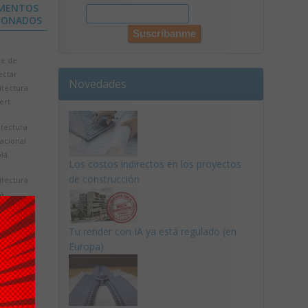
MENTOS
IONADOS
te de
ectar
Novedades
itectura
ert
itectura
acional
la
Los costos indirectos en los proyectos
de construcción
itectura
sa
itectura
Tu render con IA ya está regulado (en
nesa
Europa)
tectura y
a
itectura