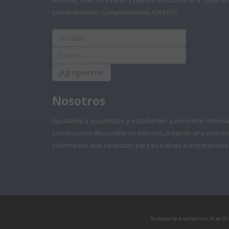
eventos, links de interés y planos!. Recibirás una copia 
semanalmente. Completamente !GRATIS!
¡Agreguenme!
Nosotros
Ayudando a arquitectos y estudiantes a encontrar informaci
Construcción disponible en Internet, creando una enorme 
información que necesitan para su trabajo o entretenimie
Buscador de Arquitectura, SA de CV