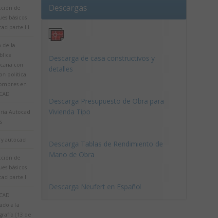
Descargas
cción de
ues básicos
ad parte III
 de la
blica
Descarga de casa constructivos y
cana con
detalles
ion politica
nombres en
CAD
Descarga Presupuesto de Obra para
Vivienda Tipo
eria Autocad
s
ry autocad
Descarga Tablas de Rendimiento de
Mano de Obra
cción de
ues básicos
ad parte I
Descarga Neufert en Español
CAD
ado a la
rafía [13 de