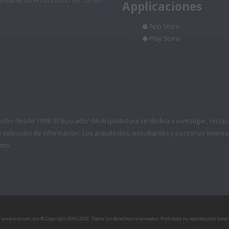
directamente en tu buzón de correo
Applicaciones
App Store
Play Store
ón desde 1998: El Buscador de Arquitectura se dedica a investigar, recopilar
colección de información. Los arquitectos, estudiantes y personas interes
nto.
 - www.arq.com.mx © Copyright 2002-
2026. Todos los derechos reservados. Prohibida su reproduccón total o