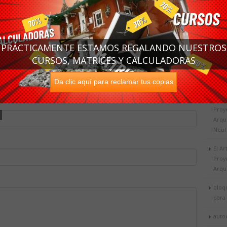
Habit
entario
Arqu
Form
etamente la forma abajo, y nosotros agregaremos su
Ord
PRÁCTICAMENTE ESTAMOS REGALANDO NUESTROS
 como sea posible.
CURSOS, MATRICES Y CALCULADORAS
Form
Orde
1
2
3
4
5
alo 5 muy bueno)
Arqu
Da clic aquí para reclamar tus copias
El Ar
Proy
Arqu
Neuf
El Ar
Proy
Arqu
bloqu
para
auto