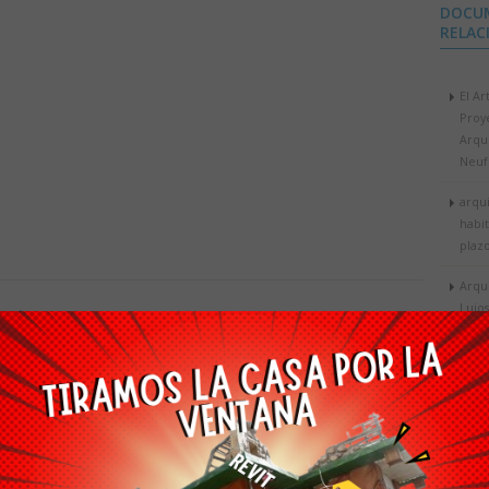
DOCU
RELAC
El Ar
Proy
Arqu
Neuf
arqu
habit
plazo
Arqu
Lujo
arios
Arqu
Ver todos los comentarios>>
japo
Arqui
Lluvi
Arqu