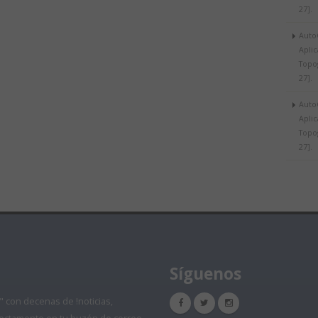
27].
Auto
Aplic
Topog
27].
Auto
Aplic
Topog
27].
Síguenos
" con decenas de !noticias,