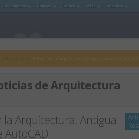
Documentos
Noticias
Cursos
Más..
Nosotros
ntretenimiento
: Humor en la Arquitectura. Antigua versión de AutoC
ticias de Arquitectura
la Arquitectura. Antigua
Art
Rel
de AutoCAD