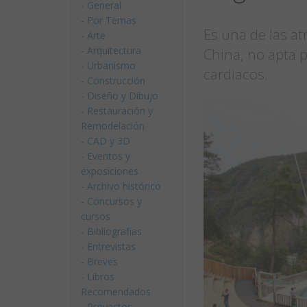
-
General
-
Por Temas
Es una de las a
-
Arte
-
Arquitectura
China, no apta 
-
Urbanismo
cardiacos.
-
Construcción
-
Diseño y Dibujo
-
Restauración y
Remodelación
-
CAD y 3D
-
Eventos y
exposiciones
-
Archivo histórico
-
Concursos y
cursos
-
Bibliografias
-
Entrevistas
-
Breves
-
Libros
Recomendados
-
Proyectos