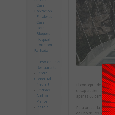
-
Casa
Habitacion
-
Escaleras
-
Casa
-
Hotel
-
Bloques
-
Hospital
-
Corte por
Fachada
-
Curso de Revit
-
Restaurante
-
Centro
Comercial
-
Neufert
El concepto del puente,
-
Oficinas
desapareciera entre las
-
Auditorio
apenas 60 centímetros
-
Planos
-
Plazola
Para probar la segurid
-
de uno de los paneles.