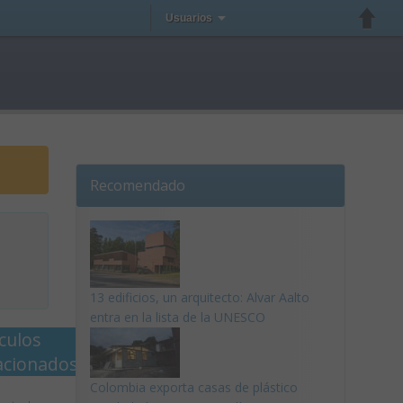
Usuarios
Recomendado
13 edificios, un arquitecto: Alvar Aalto
entra en la lista de la UNESCO
ículos
acionados
Colombia exporta casas de plástico