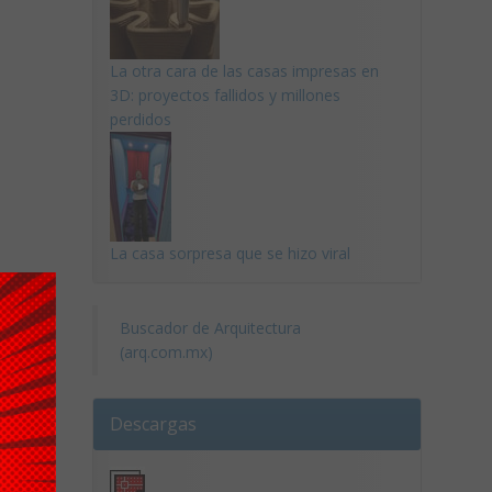
La otra cara de las casas impresas en
3D: proyectos fallidos y millones
perdidos
La casa sorpresa que se hizo viral
Buscador de Arquitectura
(arq.com.mx)
Descargas