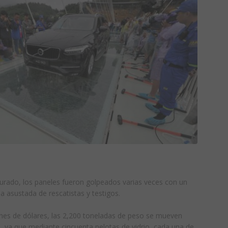
rado, los paneles fueron golpeados varias veces con un
a asustada de rescatistas y testigos.
ones de dólares, las 2,200 toneladas de peso se mueven
o, ya que mediante cincuenta pelotas de vidrio, cada una de