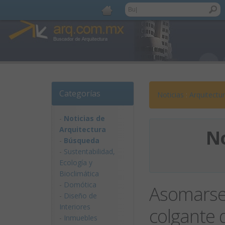
Categorías
Noticias
:
Arquitectu
-
Noticias de
Arquitectura
No
-
Búsqueda
-
Sustentabilidad,
Ecologí­a y
Bioclimática
-
Domótica
Asomarse 
-
Diseño de
Interiores
colgante d
-
Inmuebles