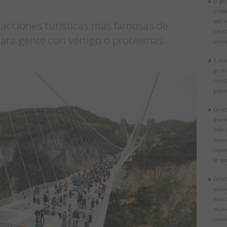
El p
crist
del 
tracciones turísticas más famosas de
cerr
para gente con vértigo o problemas
sobr
A ma
prob
resis
puent
Griet
puent
más l
mund
realm
lo qu
Griet
puent
más l
mund
realm