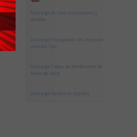
Descarga de casa constructivos y
detalles
Descarga Presupuesto de Obra para
Vivienda Tipo
Descarga Tablas de Rendimiento de
Mano de Obra
Descarga Neufert en Español