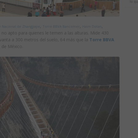
lo qu
,
,
,
 Nacional de Zhangjiajie
Torre BBVA Bancomer
Haim Dotan
, no apto para quienes le temen a las alturas. Mide 430
evanta a 300 metros del suelo, 64 más que la
Torre BBVA
a de México.