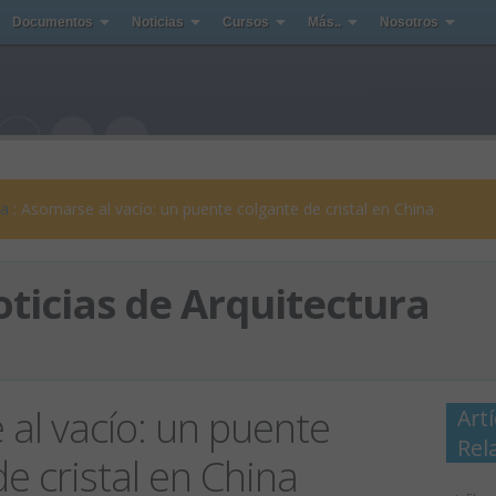
Documentos
Noticias
Cursos
Más..
Nosotros
ra
: Asomarse al vacío: un puente colgante de cristal en China
ticias de Arquitectura
al vacío: un puente
Art
Rel
e cristal en China