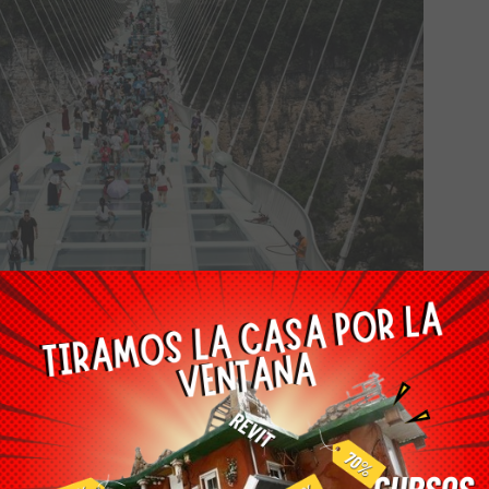
 según sus propias palabras, fue “hacerlo invisible y que
 nubes”. La cubierta del puente es lo más angosta posible:
 de espesor.
ad del puente, un camión de 40 toneladas pasó por encima
 El resultado: apenas una deformación de 2.16 centímetros.