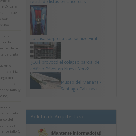
uente de
reciclado listas en cinco días
al más largo
mundo que
ó por
ecupo
zazos
La casa sorpresa que se hizo viral
aron la
tencia de un
e de cristal
¿Qué provocó el colapso parcial del
as en el
edificio Pfizer en Nueva York?
e de cristal
argo del
Museo del Mañana /
o: lo que
Santiago Calatrava
ente falló (y
e no)
as en el
e de cristal
Boletín de Arquitectura
argo del
o: lo que
ente falló (y
¡Mantente Informado(a)!