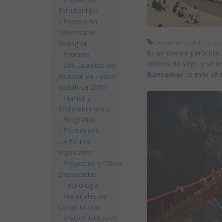
Estudiantiles
-
Exposición
Universal de
,
puente de cristal
Parque
Shanghai
Es un puente particular
-
Premios
metros de largo y se l
-
Los Estadios del
Bancomer
, la más alt
Mundial de Fútbol
Sudáfrica 2010
-
Humor y
Entretenimiento
-
Biografías
-
Efemérides
-
Artículos
especiales
-
Proyectos y Obras
Destacadas
-
Tecnología
-
Materiales de
Construccion
-
Precios Unitarios