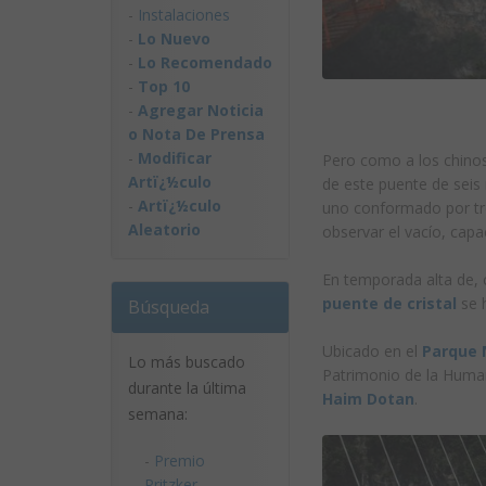
-
Instalaciones
-
Lo Nuevo
-
Lo Recomendado
-
Top 10
-
Agregar Noticia
o Nota De Prensa
-
Modificar
Pero como a los chinos
Artï¿½culo
de este puente de seis
-
Artï¿½culo
uno conformado por tre
Aleatorio
observar el vacío, capa
En temporada alta de, c
puente de cristal
se h
Búsqueda
Ubicado en el
Parque N
Lo más buscado
Patrimonio de la Human
durante la última
Haim Dotan
.
semana:
-
Premio
Pritzker