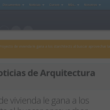
Documentos
Noticias
Cursos
Más..
Nosotros
Proyecto de vivienda le gana a los starchitects al buscar aprovechar la
ticias de Arquitectura
de vivienda le gana a los