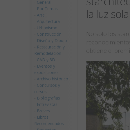
starchite
-
General
-
Por Temas
la luz sola
-
Arte
-
Arquitectura
-
Urbanismo
No solo los star
-
Construcción
-
Diseño y Dibujo
reconocimientos
-
Restauración y
obtiene el premi
Remodelación
-
CAD y 3D
-
Eventos y
exposiciones
-
Archivo histórico
-
Concursos y
cursos
-
Bibliografias
-
Entrevistas
-
Breves
-
Libros
Recomendados
-
Proyectos