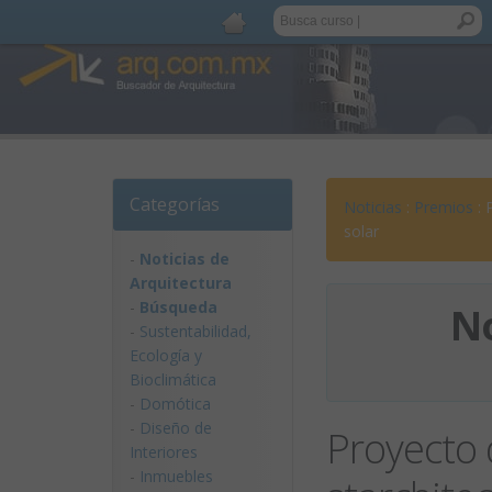
Categorías
Noticias
:
Premios
: 
solar
-
Noticias de
Arquitectura
-
Búsqueda
No
-
Sustentabilidad,
Ecologí­a y
Bioclimática
-
Domótica
-
Diseño de
Proyecto 
Interiores
-
Inmuebles