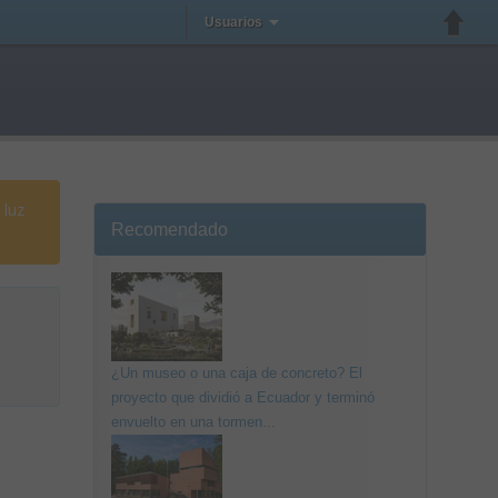
Usuarios
 luz
Recomendado
¿Un museo o una caja de concreto? El
proyecto que dividió a Ecuador y terminó
envuelto en una tormen...