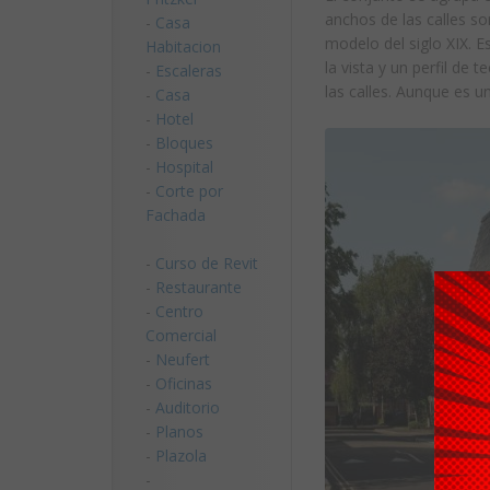
anchos de las calles s
-
Casa
modelo del siglo XIX. 
Habitacion
la vista y un perfil de 
-
Escaleras
las calles. Aunque es u
-
Casa
-
Hotel
-
Bloques
-
Hospital
-
Corte por
Fachada
-
Curso de Revit
-
Restaurante
-
Centro
Comercial
-
Neufert
-
Oficinas
-
Auditorio
-
Planos
-
Plazola
-