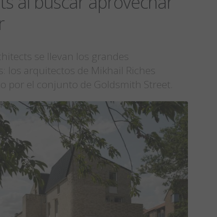
cts al buscar aprovechar
r
chitects se llevan los grandes
: los arquitectos de Mikhail Riches
o por el conjunto de Goldsmith Street.