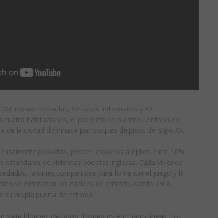
0 nuevas viviendas, 50 casas individuales y 50
 cuatro habitaciones, el proyecto se planteó reintroducir
ea de la ciudad dominada por bloques de pisos del siglo XX.
densamente pobladas, poseen espacios amplios entre 10%
s estándares de viviendas sociales inglesas. Cada vivienda
edados, jardines compartidos para fomentar el juego y la
bién se eliminaron los núcleos de entrada, dando así a
 su propia puerta de entrada.
n siete bloques de casas dispuestos en cuatro líneas. Los