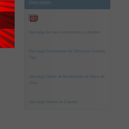
Descargas
Descarga de casa constructivos y detalles
Descarga Presupuesto de Obra para Vivienda
Tipo
Descarga Tablas de Rendimiento de Mano de
Obra
Descarga Neufert en Español