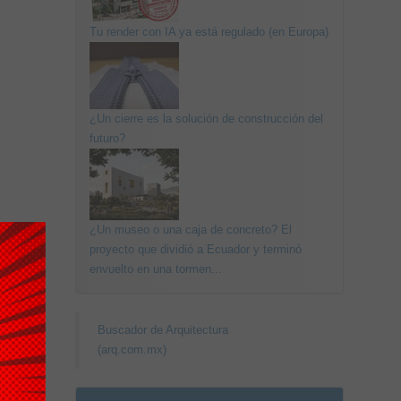
Tu render con IA ya está regulado (en Europa)
¿Un cierre es la solución de construcción del
futuro?
¿Un museo o una caja de concreto? El
proyecto que dividió a Ecuador y terminó
envuelto en una tormen...
Buscador de Arquitectura
(arq.com.mx)