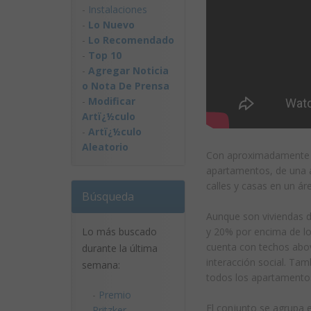
-
Instalaciones
-
Lo Nuevo
-
Lo Recomendado
-
Top 10
-
Agregar Noticia
o Nota De Prensa
-
Modificar
Artï¿½culo
-
Artï¿½culo
Aleatorio
Con aproximadamente 10
apartamentos, de una a
calles y casas en un ár
Búsqueda
Aunque son viviendas 
y 20% por encima de lo
Lo más buscado
cuenta con techos abov
durante la última
interacción social. Tam
semana:
todos los apartamentos
-
Premio
El conjunto se agrupa e
Pritzker