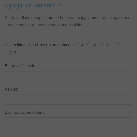
Agregar un comentario
Por favor llene completamente la forma abajo, y nosotros agregaremos
su comentario tan pronto como sea posible.
1
2
3
4
Una calificación: (1 malo 5 muy bueno)
5
Estoy calificando:
Asunto:
Escriba su comentario: