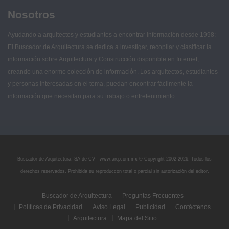
Nosotros
Ayudando a arquitectos y estudiantes a encontrar información desde 1998:
El Buscador de Arquitectura se dedica a investigar, recopilar y clasificar la
información sobre Arquitectura y Construcción disponible en Internet,
creando una enorme colección de información. Los arquitectos, estudiantes
y personas interesadas en el tema, puedan encontrar fácilmente la
información que necesitan para su trabajo o entretenimiento.
Buscador de Arquitectura, SA de CV - www.arq.com.mx © Copyright 2002-
2026. Todos los
derechos reservados. Prohibida su reproduccón total o parcial sin autorización del editor.
Buscador de Arquitectura
Preguntas Frecuentes
Políticas de Privacidad
Aviso Legal
Publicidad
Contáctenos
Arquitectura
Mapa del Sitio