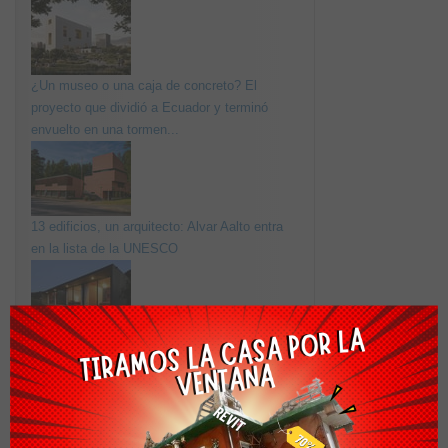
¿Un museo o una caja de concreto? El
proyecto que dividió a Ecuador y terminó
envuelto en una tormen...
13 edificios, un arquitecto: Alvar Aalto entra
en la lista de la UNESCO
La madera utilizada de la forma más
elemental para un acogedor diseño. Casa
Chagual.