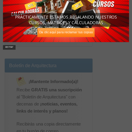
Colombia exporta casas de plástico reciclado
listas en cinco días
PRÁCTICAMENTE ESTAMOS REGALANDO NUESTROS
CURSOS, MATRICES Y CALCULADORAS
Da clic aquí para reclamar tus copias
Timms Bach / Herbastarchitects
cerrar
Boletín de Arquitectura
¡Mantente Informado(a)!
Recibe
GRATIS una suscripción
al "Boletín de Arquitectura" con
decenas de
¡noticias, eventos,
links de interés y planos!
Recibirás una copia directamente
en tu buzón de correo