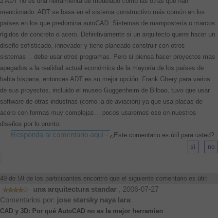
2 ADT no es una herramienta de modelado cómo las otras que han
mencionado. ADT se basa en el sistema constructivo más común en los
países en los que predomina autoCAD. Sistemas de mampostería o marcos
rígidos de concreto o acero. Definitivamente si un arquitecto quiere hacer un
diseño sofisticado, innovador y tiene planeado construir con otros
sistemas… debe usar otros programas. Pero si piensa hacer proyectos mas
apegados a la realidad actual económica de la mayoría de los países de
habla hispana, entonces ADT es su mejor opción. Frank Ghery para varios
de sus proyectos, incluido el museo Guggenheim de Bilbao, tuvo que usar
software de otras industrias (como la de aviación) ya que usa placas de
acero con formas muy complejas… pocos usaremos eso en nuestros
diseños por lo pronto.
Responda al comentario aquí
-
¿Este comentario es útil para usted?
49 de 59 de los participantes encontró que el siguiente comentario es útil:
una arquitectura standar
, 2006-07-27
Comentarios por:
jose starsky naya lara
CAD y 3D: Por qué AutoCAD no es la mejor herramien