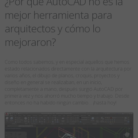
¿Por qué AutoCAD no es la
mejor herramienta para
arquitectos y cómo lo
mejoraron?
Como todos sabemos, y en especial aquellos que hemos
estado relacionados directamente con la arquitectura por
varios años, el dibujo de planos, croquis, proyectos y
diseño en general se realizaban, en un inicio,
completamente a mano, después surgió AutoCAD por
primera vez y nos ahorró mucho tiempo y trabajo. Desde
entonces no ha habido ningún cambio… ¡hasta hoy!