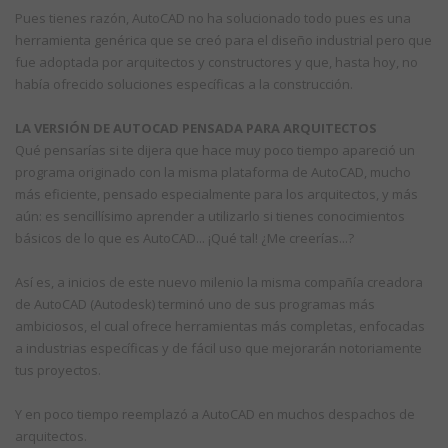
Pues tienes razón, AutoCAD no ha solucionado todo pues es una
herramienta genérica que se creó para el diseño industrial pero que
fue adoptada por arquitectos y constructores y que, hasta hoy, no
había ofrecido soluciones específicas a la construcción.
LA VERSIÓN DE AUTOCAD PENSADA PARA ARQUITECTOS
Qué pensarías si te dijera que hace muy poco tiempo apareció un
programa originado con la misma plataforma de AutoCAD, mucho
más eficiente, pensado especialmente para los arquitectos, y más
aún: es sencillísimo aprender a utilizarlo si tienes conocimientos
básicos de lo que es AutoCAD... ¡Qué tal! ¿Me creerías...?
Así es, a inicios de este nuevo milenio la misma compañía creadora
de AutoCAD (Autodesk) terminó uno de sus programas más
ambiciosos, el cual ofrece herramientas más completas, enfocadas
a industrias específicas y de fácil uso que mejorarán notoriamente
tus proyectos.
Y en poco tiempo reemplazó a AutoCAD en muchos despachos de
arquitectos.