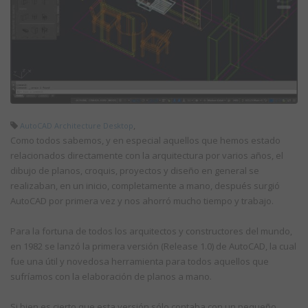
,
AutoCAD Architecture Desktop
Como todos sabemos, y en especial aquellos que hemos estado
relacionados directamente con la arquitectura por varios años, el
dibujo de planos, croquis, proyectos y diseño en general se
realizaban, en un inicio, completamente a mano, después surgió
AutoCAD por primera vez y nos ahorró mucho tiempo y trabajo.
Para la fortuna de todos los arquitectos y constructores del mundo,
en 1982 se lanzó la primera versión (Release 1.0) de AutoCAD, la cual
fue una útil y novedosa herramienta para todos aquellos que
sufríamos con la elaboración de planos a mano.
Si bien es cierto que esta versión sólo contaba con un pequeño