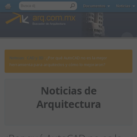
Documentos
Noticias
Noticias
:
CAD y 3D
: ¿Por qué AutoCAD no es la mejor
herramienta para arquitectos y cómo lo mejoraron?
Noticias de
Arquitectura