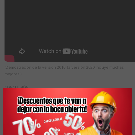
(Demostración de la versión 2010, la versión 2020 incluye muchas
mejoras.)
CONCLUSIÓN
AutoCAD seguirá siendo la herramienta por excelencia en el dibujo
asistido por computadora en la industria de la construcción, pero los
mismo creadores de AutoCAD han visto mayores posibilidades de
crecimiento si crean versiones del programa especiales para cada
industria.
Lo que vemos actualmente en AutoCAD Architecture es que permite