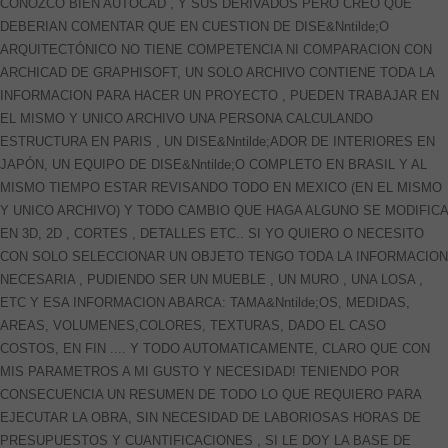
CONOZCO BIEN AUTOCAD , Y SUS DERIVADOS PERO CREO QUE
DEBERIAN COMENTAR QUE EN CUESTION DE DISE&Nntilde;O
ARQUITECTÓNICO NO TIENE COMPETENCIA NI COMPARACION CON
ARCHICAD DE GRAPHISOFT, UN SOLO ARCHIVO CONTIENE TODA LA
INFORMACION PARA HACER UN PROYECTO , PUEDEN TRABAJAR EN
EL MISMO Y UNICO ARCHIVO UNA PERSONA CALCULANDO
ESTRUCTURA EN PARIS , UN DISE&Nntilde;ADOR DE INTERIORES EN
JAPÓN, UN EQUIPO DE DISE&Nntilde;O COMPLETO EN BRASIL Y AL
MISMO TIEMPO ESTAR REVISANDO TODO EN MEXICO (EN EL MISMO
Y UNICO ARCHIVO) Y TODO CAMBIO QUE HAGA ALGUNO SE MODIFICA
EN 3D, 2D , CORTES , DETALLES ETC.. SI YO QUIERO O NECESITO
CON SOLO SELECCIONAR UN OBJETO TENGO TODA LA INFORMACION
NECESARIA , PUDIENDO SER UN MUEBLE , UN MURO , UNA LOSA ,
ETC Y ESA INFORMACION ABARCA: TAMA&Nntilde;OS, MEDIDAS,
AREAS, VOLUMENES,COLORES, TEXTURAS, DADO EL CASO
COSTOS, EN FIN .... Y TODO AUTOMATICAMENTE, CLARO QUE CON
MIS PARAMETROS A MI GUSTO Y NECESIDAD! TENIENDO POR
CONSECUENCIA UN RESUMEN DE TODO LO QUE REQUIERO PARA
EJECUTAR LA OBRA, SIN NECESIDAD DE LABORIOSAS HORAS DE
PRESUPUESTOS Y CUANTIFICACIONES , SI LE DOY LA BASE DE