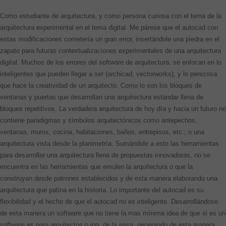
Como estudiante de arquitectura, y como persona curiosa con el tema de la
arquitectura experimental en el tema digital. Me párese que el autocad con
estas modificaciones cometería un gran error, insertándole una piedra en el
zapato para futuras contextualizaciones experimentales de una arquitectura
digital. Muchos de los errores del software de arquitectura, se enfocan en lo
inteligentes que pueden llegar a ser (archicad, vectorworks), y lo perezosa
que hace la creatividad de un arquitecto. Como lo son los bloques de
ventanas y puertas que desarrollan una arquitectura estándar llena de
bloques repetitivos. La verdadera arquitectura de hoy día y hacia un futuro no
contiene paradigmas y símbolos arquitectónicos como antepechos,
ventanas, muros, cocina, habitaciones, baños, entrepisos, etc.; o una
arquitectura vista desde la planimetría. Sumándole a esto las herramientas
para desarrollar una arquitectura llena de propuestas innovadoras, no se
encuentra en las herramientas que emulen la arquitectura o que la
construyan desde patrones establecidos y de esta manera elaborando una
arquitectura que patina en la historia. Lo importante del autocad es su
flexibilidad y el hecho de que el autocad no es inteligente. Desarrollándose
de esta manera un software que no tiene la mas mínima idea de que si es un
software es para arquitectos o ing. de la nasa. generando de esta manera