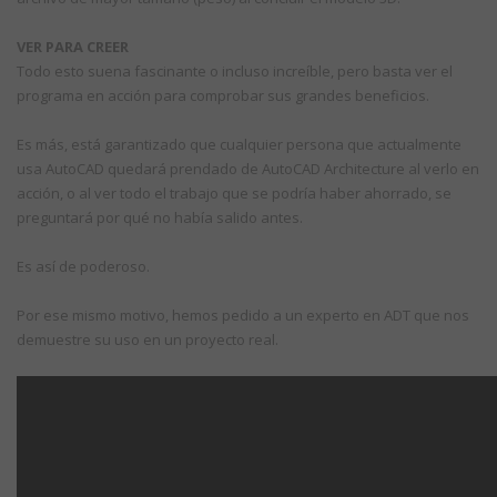
VER PARA CREER
Todo esto suena fascinante o incluso increíble, pero basta ver el
programa en acción para comprobar sus grandes beneficios.
Es más, está garantizado que cualquier persona que actualmente
usa AutoCAD quedará prendado de AutoCAD Architecture al verlo en
acción, o al ver todo el trabajo que se podría haber ahorrado, se
preguntará por qué no había salido antes.
Es así de poderoso.
Por ese mismo motivo, hemos pedido a un experto en ADT que nos
demuestre su uso en un proyecto real.