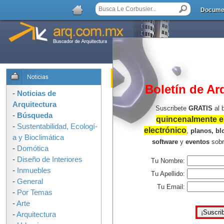
Docume
Noticias
:
Nuevo
: Do
Boletín de Ar
-
Noticias de
Arquitectura
Suscribete
GRATIS
al 
-
Búsqueda
quincenalmente en
-
Sustentabilidad, Ecologí­
electrónico
,
planos, bl
a y Bioclimática
software
y
eventos
sob
-
Domótica
-
Diseño de Interiores
Tu Nombre:
-
Inmuebles
Tu Apellido:
-
General
Tu Email:
-
Por Temas
-
Arte
-
Arquitectura