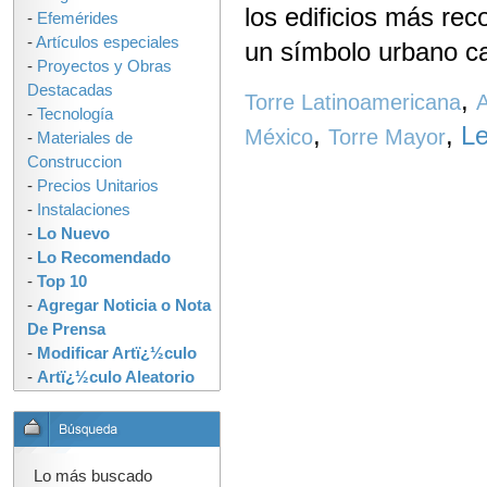
los edificios más re
-
Efemérides
-
Artículos especiales
un símbolo urbano ca
-
Proyectos y Obras
Destacadas
,
Torre Latinoamericana
A
-
Tecnología
,
,
Le
México
Torre Mayor
-
Materiales de
Construccion
-
Precios Unitarios
-
Instalaciones
-
Lo Nuevo
-
Lo Recomendado
-
Top 10
-
Agregar Noticia o Nota
De Prensa
-
Modificar Artï¿½culo
-
Artï¿½culo Aleatorio
Lo más buscado