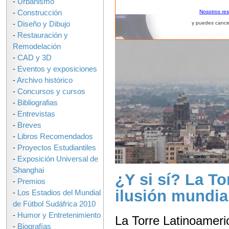
-
Urbanismo
-
Construcción
Nosotros re
-
Diseño y Dibujo
y puedes cance
-
Restauración y
Remodelación
-
CAD y 3D
-
Eventos y exposiciones
-
Archivo histórico
-
Concursos y cursos
-
Bibliografias
-
Entrevistas
-
Breves
-
Libros Recomendados
-
Proyectos Estudiantiles
-
Exposición Universal de
Shanghai
¿Y si sí? La T
-
Premios
ilusión mundia
-
Los Estadios del Mundial
de Fútbol Sudáfrica 2010
-
Humor y Entretenimiento
La Torre Latinoameri
-
Biografías