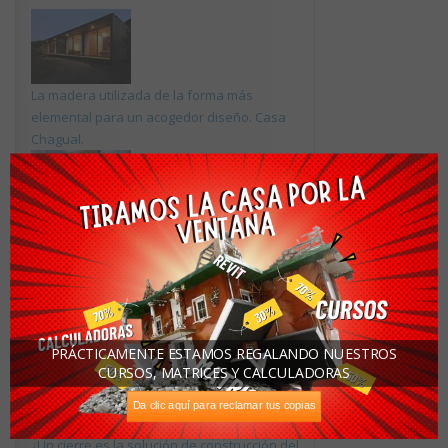
La madera utilizada de la forma más
elemental para un acogedor diseño. Casa
Chagual.
Los costos indirectos en los proyectos de
construcción
Tu render con IA ya está regulado (en
Europa)
PRÁCTICAMENTE ESTAMOS REGALANDO NUESTROS
CURSOS, MATRICES Y CALCULADORAS
Da clic aquí para reclamar tus copias
¿Un cierre es la solución de construcción del