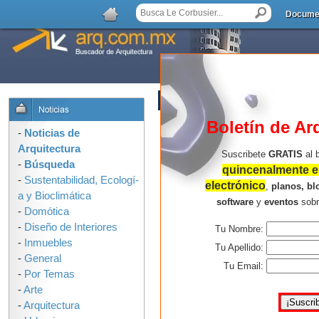
Docume
AGREGAR COMENTARIO
Boletín de Ar
-
Noticias de
Arquitectura
Suscribete
GRATIS
al 
-
Búsqueda
quincenalmente en
-
Sustentabilidad, Ecologí­
electrónico
,
planos, bl
a y Bioclimática
software
y
eventos
sob
-
Domótica
-
Diseño de Interiores
Tu Nombre:
-
Inmuebles
Tu Apellido:
-
General
Tu Email:
-
Por Temas
-
Arte
-
Arquitectura