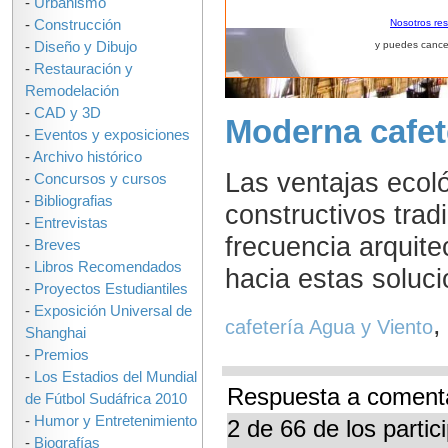
-
Urbanismo
-
Construcción
Nosotros re
-
Diseño y Dibujo
y puedes cance
-
Restauración y
Remodelación
-
CAD y 3D
Moderna cafet
-
Eventos y exposiciones
-
Archivo histórico
Las ventajas ecol
-
Concursos y cursos
-
Bibliografias
constructivos tra
-
Entrevistas
frecuencia arquite
-
Breves
-
Libros Recomendados
hacia estas soluci
-
Proyectos Estudiantiles
-
Exposición Universal de
cafetería Agua y Viento
Shanghai
-
Premios
-
Los Estadios del Mundial
Respuesta a comenta
de Fútbol Sudáfrica 2010
-
Humor y Entretenimiento
2 de 66 de los parti
-
Biografías