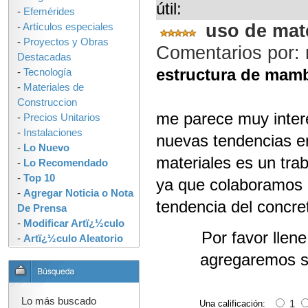
útil:
-
Efemérides
uso de mat
-
Artículos especiales
-
Proyectos y Obras
Comentarios por:
Destacadas
estructura de mam
-
Tecnología
-
Materiales de
Construccion
me parece muy inter
-
Precios Unitarios
-
Instalaciones
nuevas tendencias e
-
Lo Nuevo
materiales es un trab
-
Lo Recomendado
-
Top 10
ya que colaboramos 
-
Agregar Noticia o Nota
tendencia del concre
De Prensa
-
Modificar Artï¿½culo
Por favor llen
-
Artï¿½culo Aleatorio
agregaremos s
Lo más buscado
Una calificación:
1