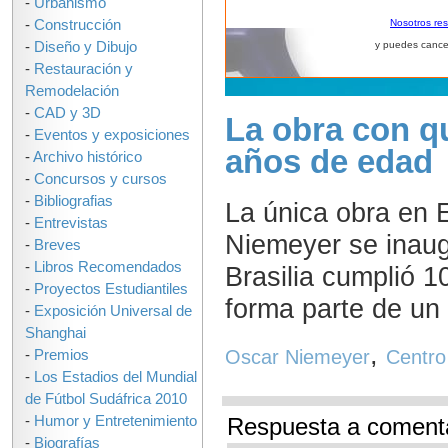
-
Urbanismo
-
Construcción
Nosotros re
-
Diseño y Dibujo
y puedes cance
-
Restauración y
Remodelación
-
CAD y 3D
La obra con q
-
Eventos y exposiciones
años de edad
-
Archivo histórico
-
Concursos y cursos
-
Bibliografias
La única obra en 
-
Entrevistas
Niemeyer se inaug
-
Breves
-
Libros Recomendados
Brasilia cumplió 1
-
Proyectos Estudiantiles
forma parte de un 
-
Exposición Universal de
Shanghai
,
Oscar Niemeyer
Centro
-
Premios
-
Los Estadios del Mundial
de Fútbol Sudáfrica 2010
-
Humor y Entretenimiento
Respuesta a comenta
-
Biografías