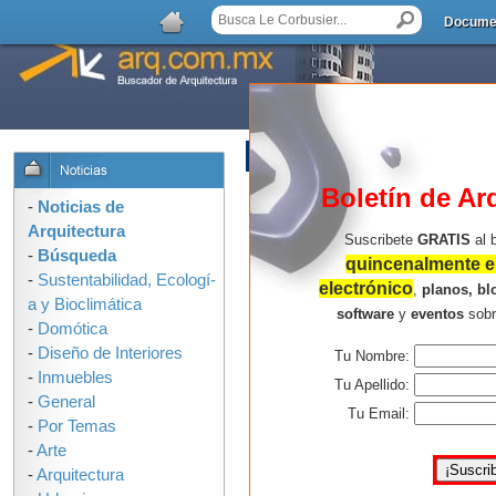
Docume
AGREGAR COMENTARIO
Boletín de Ar
-
Noticias de
Arquitectura
Suscribete
GRATIS
al 
-
Búsqueda
quincenalmente en
-
Sustentabilidad, Ecologí­
electrónico
,
planos, bl
a y Bioclimática
software
y
eventos
sob
-
Domótica
-
Diseño de Interiores
Tu Nombre:
-
Inmuebles
Tu Apellido:
-
General
Tu Email:
-
Por Temas
-
Arte
-
Arquitectura