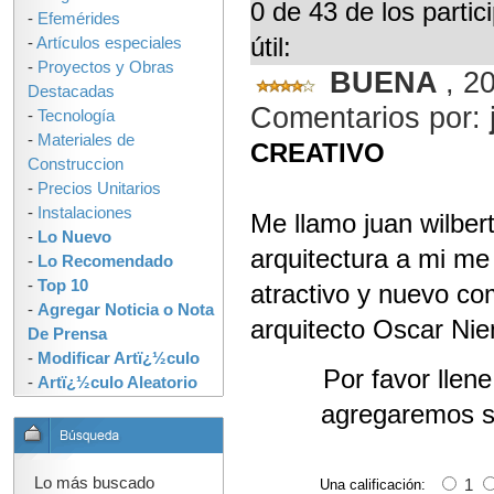
0 de 43 de los parti
-
Efemérides
útil:
-
Artículos especiales
-
Proyectos y Obras
BUENA
, 2
Destacadas
Comentarios por:
-
Tecnología
-
Materiales de
CREATIVO
Construccion
-
Precios Unitarios
-
Instalaciones
Me llamo juan wilber
-
Lo Nuevo
arquitectura a mi me
-
Lo Recomendado
-
Top 10
atractivo y nuevo co
-
Agregar Noticia o Nota
arquitecto Oscar Ni
De Prensa
-
Modificar Artï¿½culo
Por favor llen
-
Artï¿½culo Aleatorio
agregaremos s
Lo más buscado
Una calificación:
1