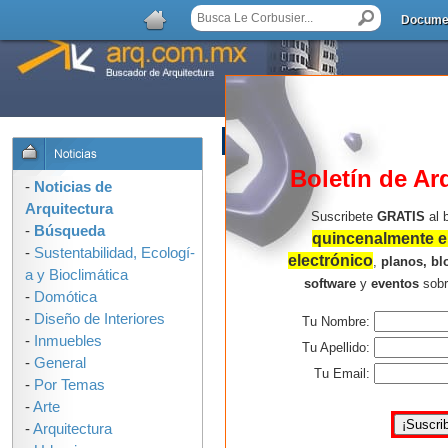
Docume
AGREGAR COMENTARIO
Boletín de Ar
-
Noticias de
Arquitectura
Suscribete
GRATIS
al 
-
Búsqueda
quincenalmente en
-
Sustentabilidad, Ecologí­
electrónico
,
planos, bl
a y Bioclimática
software
y
eventos
sob
-
Domótica
-
Diseño de Interiores
Tu Nombre:
-
Inmuebles
Tu Apellido:
-
General
Tu Email:
-
Por Temas
-
Arte
-
Arquitectura