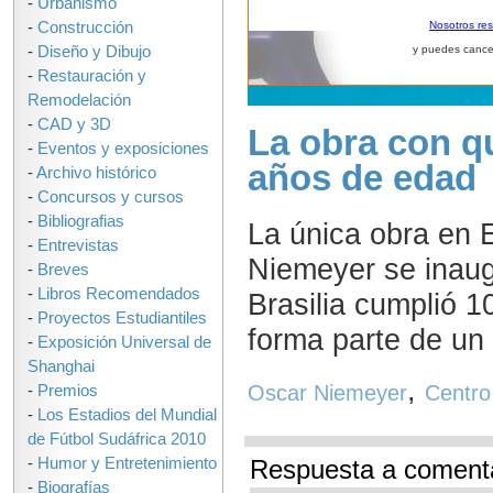
-
Urbanismo
-
Construcción
Nosotros re
-
Diseño y Dibujo
y puedes cance
-
Restauración y
Remodelación
-
CAD y 3D
La obra con q
-
Eventos y exposiciones
años de edad
-
Archivo histórico
-
Concursos y cursos
-
Bibliografias
La única obra en 
-
Entrevistas
Niemeyer se inaug
-
Breves
-
Libros Recomendados
Brasilia cumplió 1
-
Proyectos Estudiantiles
forma parte de un 
-
Exposición Universal de
Shanghai
,
Oscar Niemeyer
Centro
-
Premios
-
Los Estadios del Mundial
de Fútbol Sudáfrica 2010
-
Humor y Entretenimiento
Respuesta a coment
-
Biografías