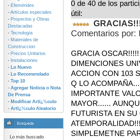
0 de 40 de los parti
-
Efemérides
útil:
-
Artículos especiales
-
Proyectos y Obras
GRACIAS!!
Destacadas
Comentarios por:
-
Tecnología
-
Materiales de
Construccion
GRACIA OSCAR!!!!
-
Precios Unitarios
-
Instalaciones
DIMENCIONES UNI
-
Lo Nuevo
ACCION CON 103 S
-
Lo Recomendado
-
Top 10
Q LO ACOMPAÑA...
-
Agregar Noticia o Nota
IMPORTANTE VALO
De Prensa
-
Modificar Artï¿½culo
MAYOR...... AUN
-
Artï¿½culo Aleatorio
FUTURISTA EN SU
ATEMPORALIDAD!!
SIMPLEMETNE PARA
Lo más buscado