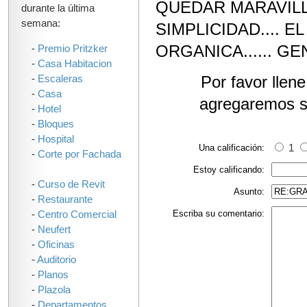
QUEDAR MARAVILL
durante la última
semana:
SIMPLICIDAD.... E
ORGANICA...... GE
-
Premio Pritzker
-
Casa Habitacion
Por favor llen
-
Escaleras
-
Casa
agregaremos s
-
Hotel
-
Bloques
-
Hospital
Una calificación:
1
-
Corte por Fachada
Estoy calificando:
-
Curso de Revit
Asunto:
-
Restaurante
Escriba su comentario:
-
Centro Comercial
-
Neufert
-
Oficinas
-
Auditorio
-
Planos
-
Plazola
-
Departamentos