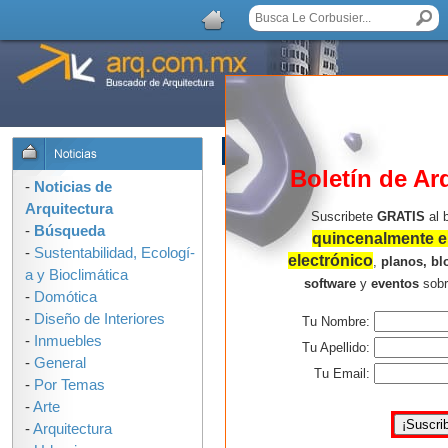
LISTA DE COMENTARIOS
Boletín de Ar
-
Noticias de
Arquitectura
Suscribete
GRATIS
al 
-
Búsqueda
quincenalmente en
-
Sustentabilidad, Ecologí­
electrónico
,
planos, bl
a y Bioclimática
software
y
eventos
sob
-
Domótica
-
Diseño de Interiores
Tu Nombre:
-
Inmuebles
Tu Apellido:
-
General
Tu Email:
-
Por Temas
-
Arte
-
Arquitectura