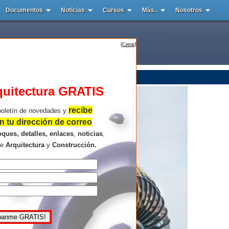
Documentos
Noticias
Cursos
Más..
Nosotros
[
Cerrar
]
quitectura GRATIS
recibe
boletín de novedades y
 tu dirección de correo
oques, detalles, enlaces
,
noticias
,
re
Arquitectura
y
Construcción.