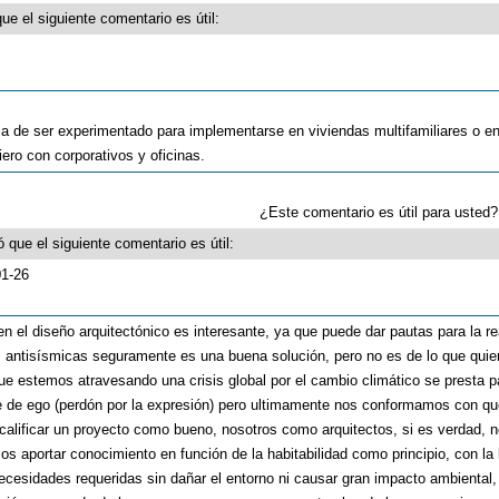
ue el siguiente comentario es útil:
a de ser experimentado para implementarse en viviendas multifamiliares o e
ero con corporativos y oficinas.
¿Este comentario es útil para uste
 que el siguiente comentario es útil:
01-26
n el diseño arquitectónico es interesante, ya que puede dar pautas para la re
s antisísmicas seguramente es una buena solución, pero no es de lo que quiero
que estemos atravesando una crisis global por el cambio climático se presta 
che de ego (perdón por la expresión) pero ultimamente nos conformamos con q
a calificar un proyecto como bueno, nosotros como arquitectos, si es verdad,
s aportar conocimiento en función de la habitabilidad como principio, con la 
ecesidades requeridas sin dañar el entorno ni causar gran impacto ambiental