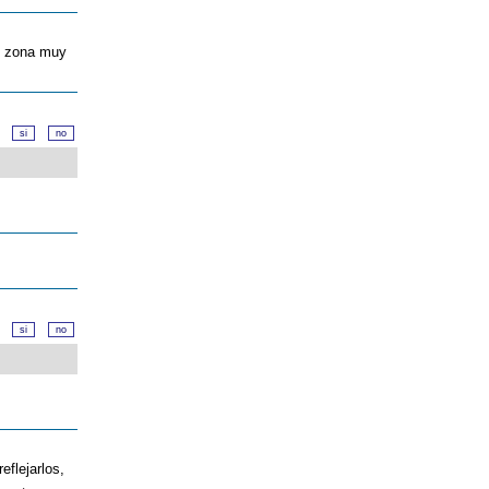
en zona muy
d?
d?
eflejarlos,