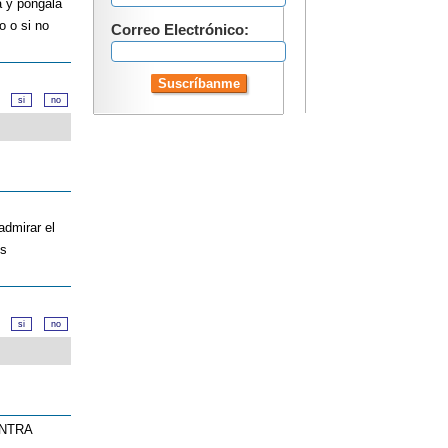
a y pongala
o o si no
Correo Electrónico:
d?
admirar el
os
d?
ONTRA