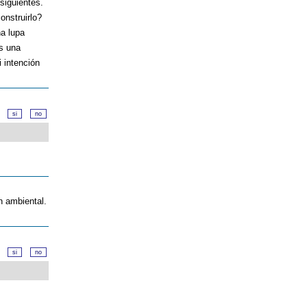
siguientes.
onstruirlo?
na lupa
s una
i intención
d?
n ambiental.
d?