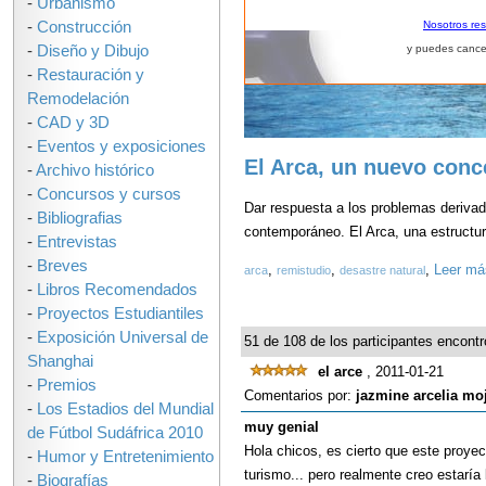
-
Urbanismo
-
Construcción
Nosotros re
-
Diseño y Dibujo
y puedes cance
-
Restauración y
Remodelación
-
CAD y 3D
-
Eventos y exposiciones
El Arca, un nuevo conc
-
Archivo histórico
-
Concursos y cursos
Dar respuesta a los problemas derivad
-
Bibliografias
contemporáneo. El Arca, una estructur
-
Entrevistas
-
Breves
,
,
,
Leer más
arca
remistudio
desastre natural
-
Libros Recomendados
-
Proyectos Estudiantiles
-
Exposición Universal de
51 de 108 de los participantes encontró
Shanghai
el arce
, 2011-01-21
-
Premios
Comentarios por:
jazmine arcelia mo
-
Los Estadios del Mundial
muy genial
de Fútbol Sudáfrica 2010
Hola chicos, es cierto que este proye
-
Humor y Entretenimiento
turismo... pero realmente creo estaría
-
Biografías