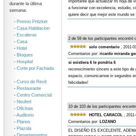
importante que actualizar mi hoja de 
durante la última
a funcionar con excelencia, estudio, c
semana:
quiere decir que mejor este mundo s
-
Premio Pritzker
-
Casa Habitacion
-
Escaleras
2 de 59 de los participantes encontró q
-
Casa
solo comentario
, 2011-0
-
Hotel
Comentarios por:
ricardo miranda ge
-
Bloques
-
Hospital
si existiera 6 le pondria 6
-
Corte por Fachada
reconocimiento sincero a este tipo de 
espacio, comunicarnoe in segundos ent
-
Curso de Revit
felicidades!
-
Restaurante
-
Centro Comercial
-
Neufert
10 de 103 de los participantes encontró
-
Oficinas
-
Auditorio
HOTEL CARACOL
, 2011
-
Planos
Comentarios por:
LOZANO
-
Plazola
EL DISEÑO ES EXCELENTE, ADEM
-
Departamentos