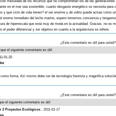
lización mesurada de los recursos que no comprometan los de las generaciones 
te en el mar sea sostenible, cuanto desgaste energético se necesita para c
es y que ciclo de vida tienen? el ser enorme y de vidrio puede actuar como u
o el enorno inmediato del lecho marino, espero tomemos conciencia y tengamo
ectura de hiperescala que está muy de moda en la actualidad. Gracias, no es m
do el poder diferenciar y ser objetivo en cuanto a la arquitectura se refiere.
¿Este comentario es útil para uste
que el siguiente comentario es útil:
11-01-25
dez
 como forma. Así mismo debe ser de tecnología futurista y magnífica solució
¿Este comentario es útil para uste
ue el siguiente comentario es útil:
er 2 Proyectos Ecológicos
, 2011-01-17
ega