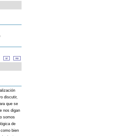
n
d?
alización
 discutir,
para que se
ue nos digan
 no somos
lógica de
, como bien