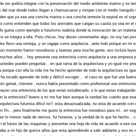
nde ser podría integrar con la preservación del medio ambiente marino y se te
las del mar donde todos llegan a chamuscarse y romper con el medio tranquilo
rden que ya sea una concha marina o una concha terreste la espiral es el sopo
a, o como entienden que todos los animales que cargan su casita ya sea en el 
Me gusta como ejemplo e futurismo realista donde la innovación de un materi
 si se integra a ella. Pero chicos, hoy deseo comentarles algo, no soy tan j
es llevo una ventaja, y un vagaje como arquitecta...ante todo porque en mi e
gún momento fueron novedosos y buenos para mucha gente, eso incluía leye
 muchos años... hoy presente una entrevista como arquitecta a una empresa p
 ustedes pueden preguntar... en que rama de la arquitectura y yo igual me pre
ta porque con ella la vida me ha hecho aprender de todo la arquitectura es igu
 ha tocado aprender de todo y defícil escoger.... el caso es que fué una buen
sto genial, chevere...nunca había presentado como profesional una entrevista
 hacen una entrevista de los que estan estudienado, o lo que estan trabajand
 la entrevista? bueno a mi me fue bien aunque la verdad les cuento que esa
rquitectura futurista dificil no?, esta desactualizada, no esta de acuerdo con 
n fín... pero finalmente me gusto la entrevista fue novedoso para mí...en se
. por lo menos nada de nervios, fui honesta, y la verdad de lo que he hecho...
n el futuro de las maquinas y presentar una hoja de vida de acuerdo a ese s
udar a mi hijo de quince años que esta aprendiendo a salir adelante y eso es