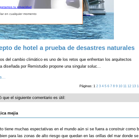
spetamos tu privacidad
lar en cualquier momento
epto de hotel a prueba de desastres naturales
os del cambio climático es uno de los retos que enfrentan los arquitectos
a diseñada por Remistudio propone una singular soluc...
...
Páginas: 1
2
3
4
5
6
7
8
9
10
11
12
13
1
 que el siguiente comentario es útil:
jica mejia
cto tiene muchas espectativas en el mundo aún si se fuera a construir como 
 bien para las zonas de alto riesgo que quedan en las orillas del mar donde s