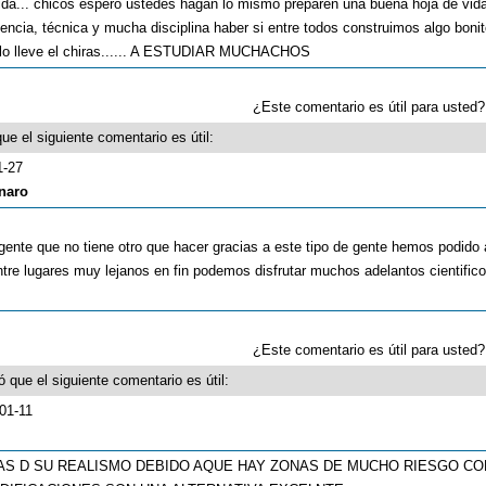
vida... chicos espero ustedes hagan lo mismo preparen una buena hoja de vid
iencia, técnica y mucha disciplina haber si entre todos construimos algo bonit
e lo lleve el chiras...... A ESTUDIAR MUCHACHOS
¿Este comentario es útil para uste
ue el siguiente comentario es útil:
1-27
naro
gente que no tiene otro que hacer gracias a este tipo de gente hemos podido 
re lugares muy lejanos en fin podemos disfrutar muchos adelantos cientific
¿Este comentario es útil para uste
 que el siguiente comentario es útil:
-01-11
AS D SU REALISMO DEBIDO AQUE HAY ZONAS DE MUCHO RIESGO C