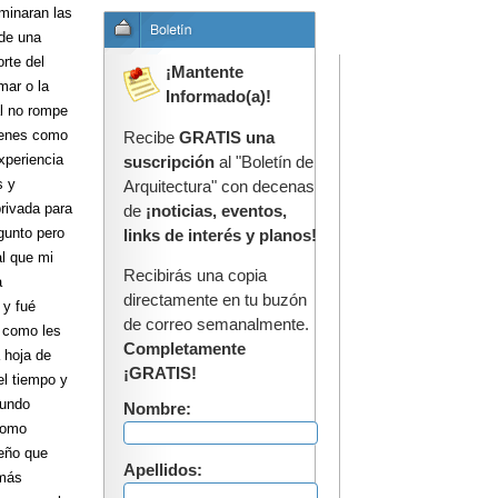
rminaran las
 de una
rte del
¡Mantente
mar o la
Informado(a)!
al no rompe
ovenes como
Recibe
GRATIS una
xperiencia
suscripción
al "Boletín de
s y
Arquitectura" con decenas
rivada para
de
¡noticias, eventos,
gunto pero
links de interés y planos!
al que mi
Recibirás una copia
a
directamente en tu buzón
 y fué
de correo semanalmente.
o como les
Completamente
 hoja de
¡GRATIS!
el tiempo y
gundo
Nombre:
 como
ueño que
Apellidos:
 más