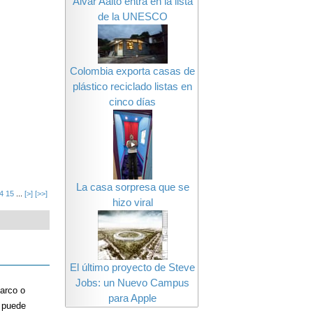
Alvar Aalto entra en la lista
de la UNESCO
Colombia exporta casas de
plástico reciclado listas en
cinco días
La casa sorpresa que se
4
15
...
[>]
[>>]
hizo viral
El último proyecto de Steve
Jobs: un Nuevo Campus
barco o
para Apple
e puede