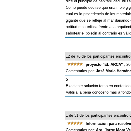
dice el principio de habitabilidad uti
Como puede decirse que una mole gigan
cual es la procedencia de los material
gigante que se refleje al mar dañand
actitud mas crítica frente a la arquit
sabotear el boletín al contrario es váli
12 de 76 de los participantes encontró 
proyecto "EL ARCA"
, 20
Comentarios por:
José María Hernán
5
Excelente solución tanto en contenido
Valdría la pena conocerlo más a fondo
1 de 31 de los participantes encontró q
Información para resolv
Comentarios por:
Arq. Jorge Mora V