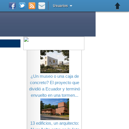
Usuarios
¿Un museo o una caja de
concreto? El proyecto que
dividió a Ecuador y terminó
envuelto en una tormen...
13 edificios, un arquitecto: