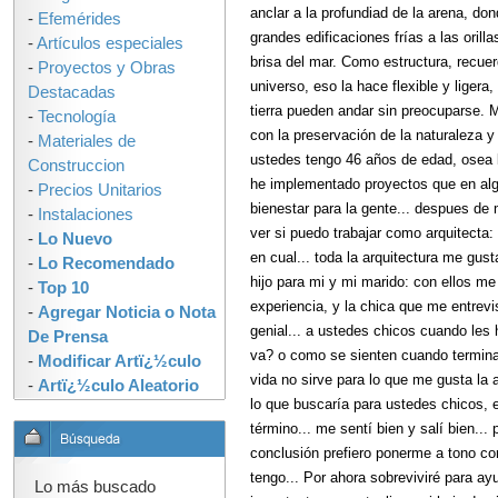
anclar a la profundiad de la arena, do
-
Efemérides
grandes edificaciones frías a las oril
-
Artículos especiales
brisa del mar. Como estructura, recue
-
Proyectos y Obras
universo, eso la hace flexible y liger
Destacadas
tierra pueden andar sin preocuparse. 
-
Tecnología
con la preservación de la naturaleza y
-
Materiales de
ustedes tengo 46 años de edad, osea l
Construccion
he implementado proyectos que en al
-
Precios Unitarios
bienestar para la gente... despues de
-
Instalaciones
ver si puedo trabajar como arquitecta:
-
Lo Nuevo
en cual... toda la arquitectura me gus
-
Lo Recomendado
hijo para mi y mi marido: con ellos me
-
Top 10
experiencia, y la chica que me entrevi
-
Agregar Noticia o Nota
genial... a ustedes chicos cuando les
De Prensa
va? o como se sienten cuando terminan
-
Modificar Artï¿½culo
vida no sirve para lo que me gusta la a
-
Artï¿½culo Aleatorio
lo que buscaría para ustedes chicos, e
término... me sentí bien y salí bien..
conclusión prefiero ponerme a tono co
tengo... Por ahora sobreviviré para ay
Lo más buscado