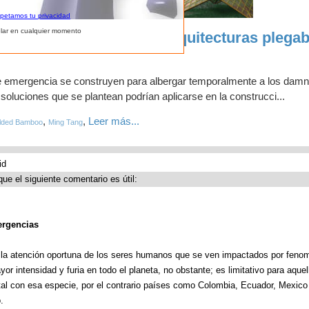
spetamos tu privacidad
lar en cualquier momento
atástrofe: Innovadoras arquitecturas plegab
 emergencia se construyen para albergar temporalmente a los damn
soluciones que se plantean podrían aplicarse en la construcci...
,
,
Leer más...
lded Bamboo
Ming Tang
id
que el siguiente comentario es útil:
ergencias
ra la atención oportuna de los seres humanos que se ven impactados por fen
r intensidad y furia en todo el planeta, no obstante; es limitativo para aque
tal con esa especie, por el contrario países como Colombia, Ecuador, Mexico 
.