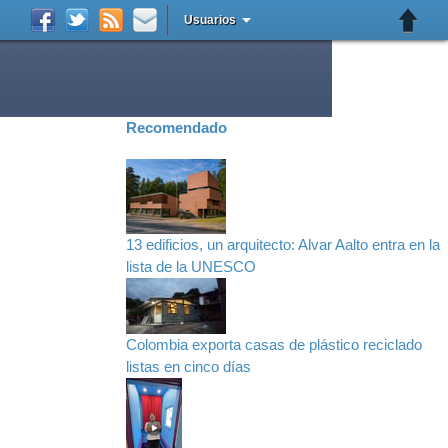
Usuarios
Recomendado
13 edificios, un arquitecto: Alvar Aalto entra en la
lista de la UNESCO
Colombia exporta casas de plástico reciclado
listas en cinco días