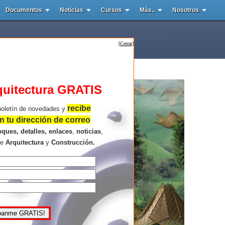
Documentos
Noticias
Cursos
Más..
Nosotros
[
Cerrar
]
quitectura GRATIS
recibe
boletín de novedades y
 tu dirección de correo
oques, detalles, enlaces
,
noticias
,
re
Arquitectura
y
Construcción.