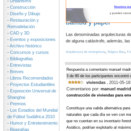
-
Urbanismo
-
Construcción
Nosotros re
-
Diseño y Dibujo
y puedes cance
Para después de un c
-
Restauración y
bambú y papel
Remodelación
-
CAD y 3D
Las denominadas arquitecturas de
-
Eventos y exposiciones
de alguna catástrofe, además, las 
-
Archivo histórico
,
,
-
Concursos y cursos
Arquitectura de emergencia
Shigeru Ban
Fo
-
Bibliografias
-
Entrevistas
Respuesta a comentario manuel madr
-
Breves
3 de 80 de los participantes encontró 
-
Libros Recomendados
viviendas
, 2011-05-18
-
Proyectos Estudiantiles
Comentarios por:
manuel madrid
-
Exposición Universal de
construcción de viviendas para em
Shanghai
-
Premios
Constituye una valida alternativa pa
-
Los Estadios del Mundial
naturales que cada día se ven con mayo
de Fútbol Sudáfrica 2010
que no cuentan en su inventario fores
-
Humor y Entretenimiento
Asiático, podrían explotarlo al máximo
-
Biografías