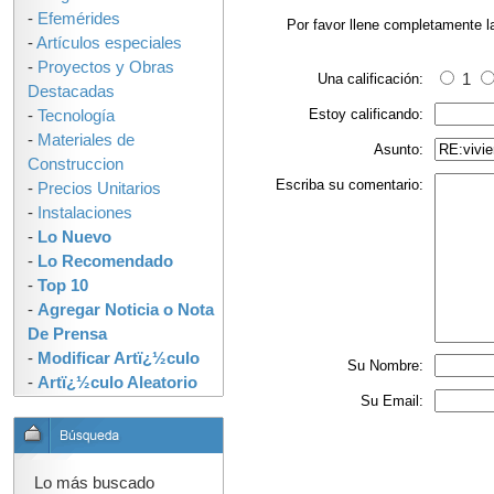
-
Efemérides
Por favor llene completamente l
-
Artículos especiales
-
Proyectos y Obras
Una calificación:
1
Destacadas
Estoy calificando:
-
Tecnología
-
Materiales de
Asunto:
Construccion
Escriba su comentario:
-
Precios Unitarios
-
Instalaciones
-
Lo Nuevo
-
Lo Recomendado
-
Top 10
-
Agregar Noticia o Nota
De Prensa
-
Modificar Artï¿½culo
Su Nombre:
-
Artï¿½culo Aleatorio
Su Email:
Lo más buscado