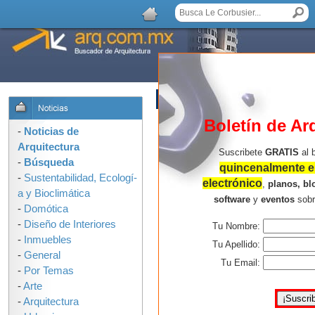
AGREGAR COMENTARIO
Boletín de Ar
-
Noticias de
Arquitectura
Suscribete
GRATIS
al 
-
Búsqueda
quincenalmente en
-
Sustentabilidad, Ecologí­
electrónico
,
planos, bl
a y Bioclimática
software
y
eventos
sob
-
Domótica
-
Diseño de Interiores
Tu Nombre:
-
Inmuebles
Tu Apellido:
-
General
Tu Email:
-
Por Temas
-
Arte
-
Arquitectura