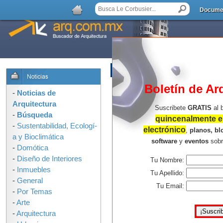
Docume
AGREGAR COMENTARIO
Boletín de Ar
-
Noticias de
Arquitectura
Suscribete
GRATIS
al 
-
Búsqueda
quincenalmente en
-
Sustentabilidad, Ecologí­
electrónico
,
planos, bl
a y Bioclimática
software
y
eventos
sob
-
Domótica
-
Diseño de Interiores
Tu Nombre:
-
Inmuebles
Tu Apellido:
-
General
Tu Email:
-
Por Temas
-
Arte
-
Arquitectura