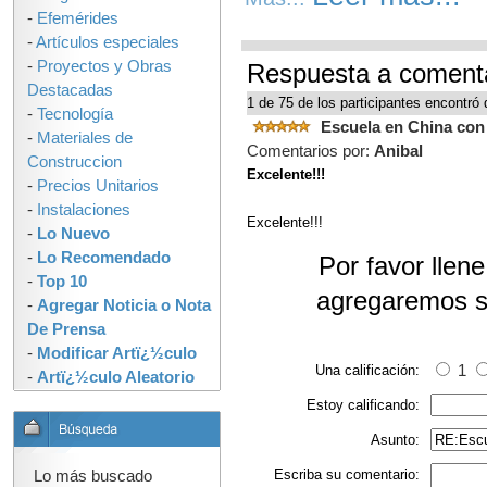
-
Efemérides
-
Artículos especiales
-
Proyectos y Obras
Respuesta a comenta
Destacadas
1 de 75 de los participantes encontró 
-
Tecnología
Escuela en China con
-
Materiales de
Comentarios por:
Anibal
Construccion
Excelente!!!
-
Precios Unitarios
-
Instalaciones
Excelente!!!
-
Lo Nuevo
-
Lo Recomendado
Por favor llen
-
Top 10
agregaremos s
-
Agregar Noticia o Nota
De Prensa
-
Modificar Artï¿½culo
Una calificación:
1
-
Artï¿½culo Aleatorio
Estoy calificando:
Asunto:
Escriba su comentario:
Lo más buscado