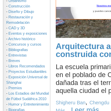
-
Urbanismo
-
Construcción
Nosotros re
-
Diseño y Dibujo
y puedes cance
-
Restauración y
Remodelación
-
CAD y 3D
-
Eventos y exposiciones
-
Archivo histórico
Arquitectura a
-
Concursos y cursos
-
Bibliografias
construida co
-
Entrevistas
-
Breves
La escuela primar
-
Libros Recomendados
-
Proyectos Estudiantiles
en el poblado de 
-
Exposición Universal de
dañada tras el te
Shanghai
-
Premios
aquella ciudad el 
-
Los Estadios del Mundial
de Fútbol Sudáfrica 2010
,
Shigheru Ban
Chengdu H
-
Humor y Entretenimiento
Leer más...
-
Biografías
Más...