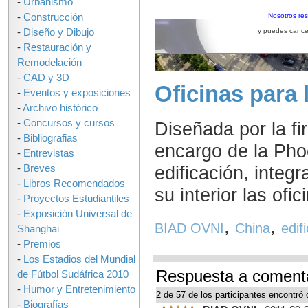
-
Urbanismo
-
Construcción
Nosotros re
-
Diseño y Dibujo
y puedes cance
-
Restauración y
Remodelación
-
CAD y 3D
Oficinas para 
-
Eventos y exposiciones
-
Archivo histórico
-
Concursos y cursos
Diseñada por la f
-
Bibliografias
encargo de la Phoe
-
Entrevistas
edificación, integ
-
Breves
-
Libros Recomendados
su interior las ofic
-
Proyectos Estudiantiles
-
Exposición Universal de
,
,
BIAD OVNI
China
edifi
Shanghai
-
Premios
-
Los Estadios del Mundial
Respuesta a comenta
de Fútbol Sudáfrica 2010
-
Humor y Entretenimiento
2 de 57 de los participantes encontró 
-
Biografías