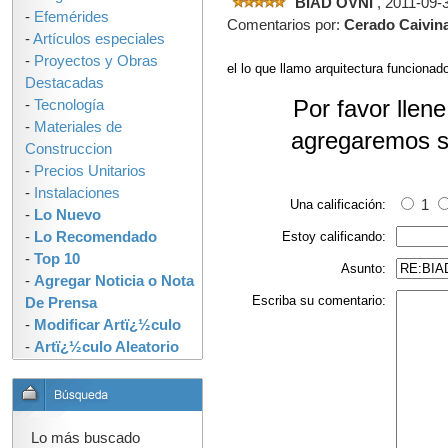
BIAD OVNI
, 2011-09-
-
Efemérides
Comentarios por:
Cerado Caivin
-
Artículos especiales
-
Proyectos y Obras
el lo que llamo arquitectura funcionado
Destacadas
Por favor llen
-
Tecnología
-
Materiales de
agregaremos s
Construccion
-
Precios Unitarios
-
Instalaciones
Una calificación:
1
-
Lo Nuevo
-
Lo Recomendado
Estoy calificando:
-
Top 10
Asunto:
-
Agregar Noticia o Nota
Escriba su comentario:
De Prensa
-
Modificar Artï¿½culo
-
Artï¿½culo Aleatorio
Lo más buscado