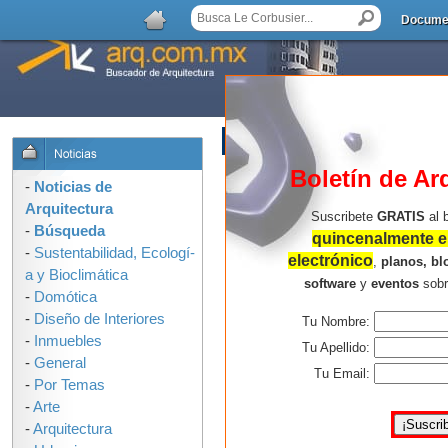
Docume
AGREGAR COMENTARIO
Boletín de Ar
-
Noticias de
Arquitectura
Suscribete
GRATIS
al 
-
Búsqueda
quincenalmente en
-
Sustentabilidad, Ecologí­
electrónico
,
planos, bl
a y Bioclimática
software
y
eventos
sob
-
Domótica
-
Diseño de Interiores
Tu Nombre:
-
Inmuebles
Tu Apellido:
-
General
Tu Email:
-
Por Temas
-
Arte
-
Arquitectura