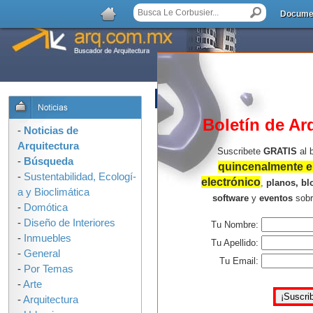
Docume
AGREGAR COMENTARIO
Boletín de Ar
-
Noticias de
Arquitectura
Suscribete
GRATIS
al 
-
Búsqueda
quincenalmente en
-
Sustentabilidad, Ecologí­
electrónico
,
planos, bl
a y Bioclimática
software
y
eventos
sob
-
Domótica
-
Diseño de Interiores
Tu Nombre:
-
Inmuebles
Tu Apellido:
-
General
Tu Email:
-
Por Temas
-
Arte
-
Arquitectura