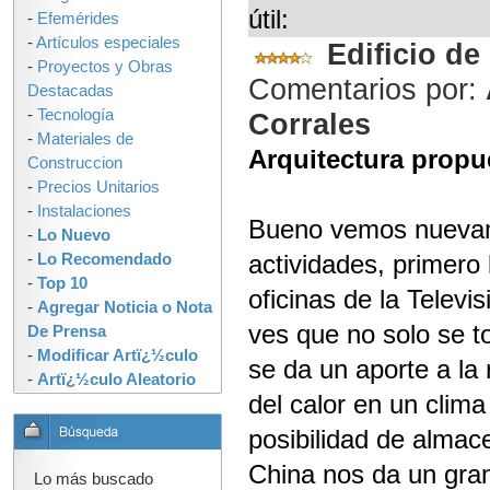
útil:
-
Efemérides
-
Artículos especiales
Edificio de
-
Proyectos y Obras
Comentarios por:
Destacadas
-
Tecnología
Corrales
-
Materiales de
Arquitectura propu
Construccion
-
Precios Unitarios
-
Instalaciones
Bueno vemos nuevame
-
Lo Nuevo
actividades, primero 
-
Lo Recomendado
-
Top 10
oficinas de la Televi
-
Agregar Noticia o Nota
ves que no solo se t
De Prensa
-
Modificar Artï¿½culo
se da un aporte a la 
-
Artï¿½culo Aleatorio
del calor en un clim
posibilidad de almace
China nos da un gran
Lo más buscado