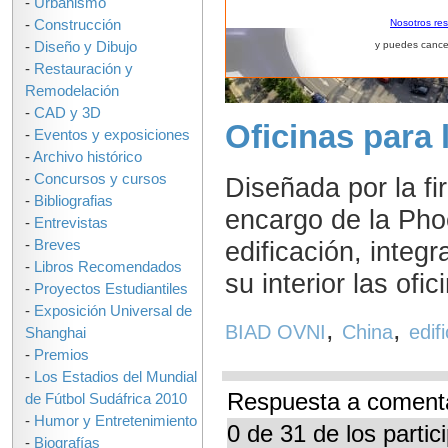
-
Urbanismo
-
Construcción
Nosotros re
-
Diseño y Dibujo
y puedes cance
-
Restauración y
Remodelación
-
CAD y 3D
Oficinas para 
-
Eventos y exposiciones
-
Archivo histórico
-
Concursos y cursos
Diseñada por la f
-
Bibliografias
encargo de la Phoe
-
Entrevistas
edificación, integ
-
Breves
-
Libros Recomendados
su interior las ofic
-
Proyectos Estudiantiles
-
Exposición Universal de
,
,
BIAD OVNI
China
edifi
Shanghai
-
Premios
-
Los Estadios del Mundial
Respuesta a comenta
de Fútbol Sudáfrica 2010
-
Humor y Entretenimiento
0 de 31 de los parti
-
Biografías