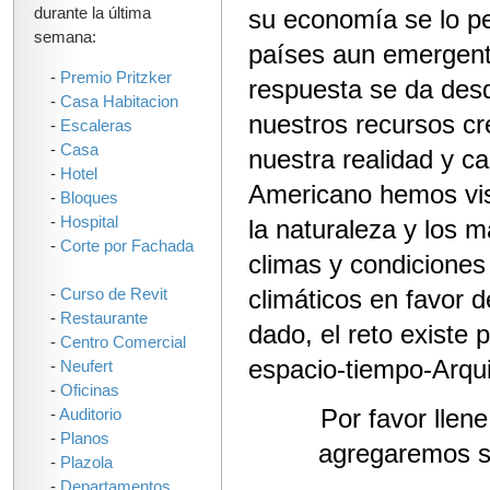
durante la última
su economía se lo pe
semana:
países aun emergent
-
Premio Pritzker
respuesta se da desde
-
Casa Habitacion
nuestros recursos cr
-
Escaleras
-
Casa
nuestra realidad y c
-
Hotel
Americano hemos vist
-
Bloques
-
Hospital
la naturaleza y los 
-
Corte por Fachada
climas y condiciones
climáticos en favor 
-
Curso de Revit
-
Restaurante
dado, el reto existe 
-
Centro Comercial
espacio-tiempo-Arqui
-
Neufert
-
Oficinas
Por favor llen
-
Auditorio
-
Planos
agregaremos s
-
Plazola
-
Departamentos