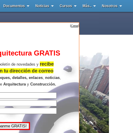
Documentos
Noticias
Cursos
Más..
Nosotros
[
Cerrar
]
quitectura GRATIS
recibe
boletín de novedades y
 tu dirección de correo
oques, detalles, enlaces
,
noticias
,
re
Arquitectura
y
Construcción.