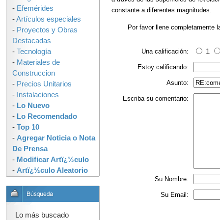
-
Efemérides
constante a diferentes magnitudes.
-
Artículos especiales
Por favor llene completamente l
-
Proyectos y Obras
Destacadas
-
Tecnología
Una calificación:
1
-
Materiales de
Estoy calificando:
Construccion
Asunto:
-
Precios Unitarios
-
Instalaciones
Escriba su comentario:
-
Lo Nuevo
-
Lo Recomendado
-
Top 10
-
Agregar Noticia o Nota
De Prensa
-
Modificar Artï¿½culo
-
Artï¿½culo Aleatorio
Su Nombre:
Su Email:
Lo más buscado