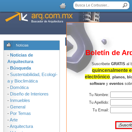
AGREGAR COMENTARIO
Boletín de Ar
-
Noticias de
Arquitectura
Suscribete
GRATIS
al 
-
Búsqueda
quincenalmente en
-
Sustentabilidad, Ecologí­
electrónico
,
planos, bl
a y Bioclimática
software
y
eventos
sob
-
Domótica
-
Diseño de Interiores
Tu Nombre:
-
Inmuebles
Tu Apellido:
-
General
Tu Email:
-
Por Temas
-
Arte
-
Arquitectura