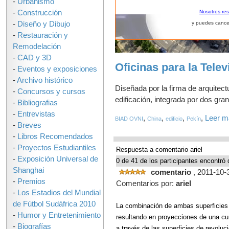
-
Urbanismo
-
Construcción
Nosotros re
-
Diseño y Dibujo
y puedes cance
-
Restauración y
Remodelación
-
CAD y 3D
Oficinas para la Tele
-
Eventos y exposiciones
-
Archivo histórico
Diseñada por la firma de arquitect
-
Concursos y cursos
edificación, integrada por dos grand
-
Bibliografias
-
Entrevistas
,
,
,
,
Leer m
BIAD OVNI
China
edificio
Pekín
-
Breves
-
Libros Recomendados
-
Proyectos Estudiantiles
Respuesta a comentario ariel
-
Exposición Universal de
0 de 41 de los participantes encontró 
Shanghai
comentario
, 2011-10-
-
Premios
Comentarios por:
ariel
-
Los Estadios del Mundial
de Fútbol Sudáfrica 2010
La combinación de ambas superficies y
-
Humor y Entretenimiento
resultando en proyecciones de una curv
-
Biografías
a través de las superficies de revoluc