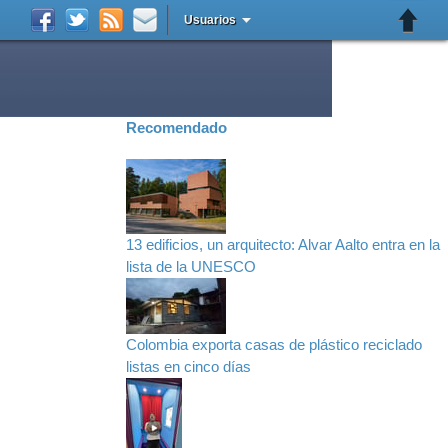
Usuarios
Recomendado
13 edificios, un arquitecto: Alvar Aalto entra en la
lista de la UNESCO
Colombia exporta casas de plástico reciclado
listas en cinco días