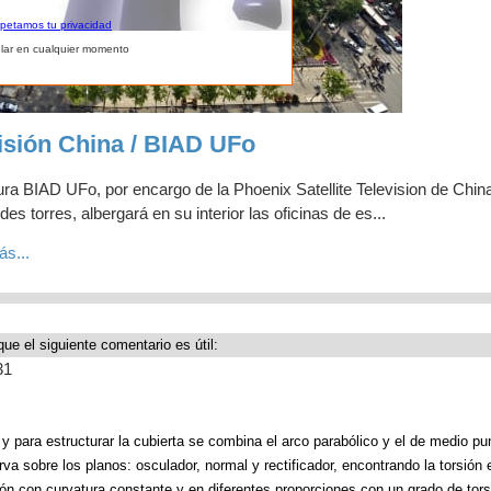
spetamos tu privacidad
lar en cualquier momento
visión China / BIAD UFo
ura BIAD UFo, por encargo de la Phoenix Satellite Television de China
es torres, albergará en su interior las oficinas de es...
ás...
que el siguiente comentario es útil:
31
 para estructurar la cubierta se combina el arco parabólico y el de medio pu
a sobre los planos: osculador, normal y rectificador, encontrando la torsión 
ión con curvatura constante y en diferentes proporciones con un grado de tors