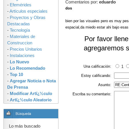
Comentarios por:
eduardo
-
Efemérides
dos
-
Artículos especiales
-
Proyectos y Obras
bien por las visuales pero es muy pe
Destacadas
espacial,da miedo estar ahi bajo esas
-
Tecnología
-
Materiales de
Por favor llen
Construccion
agregaremos s
-
Precios Unitarios
-
Instalaciones
-
Lo Nuevo
Una calificación:
1
-
Lo Recomendado
-
Top 10
Estoy calificando:
-
Agregar Noticia o Nota
Asunto:
De Prensa
-
Modificar Artï¿½culo
Escriba su comentario:
-
Artï¿½culo Aleatorio
Lo más buscado