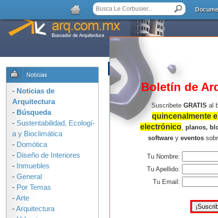
Docume
AGREGAR COMENTARIO
Boletín de Ar
-
Noticias de
Arquitectura
Suscribete
GRATIS
al 
-
Búsqueda
quincenalmente en
-
Sustentabilidad, Ecologí­
electrónico
,
planos, bl
a y Bioclimática
software
y
eventos
sob
-
Domótica
-
Diseño de Interiores
Tu Nombre:
-
Inmuebles
Tu Apellido:
-
General
Tu Email:
-
Por Temas
-
Arte
-
Arquitectura