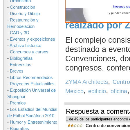
-
Urbanismo
-
Construcción
Nosotros re
Centro de Con
-
Diseño y Dibujo
y puedes cance
-
Restauración y
reaizado por 
Remodelación
-
CAD y 3D
El complejo consi
-
Eventos y exposiciones
-
Archivo histórico
destinado a event
-
Concursos y cursos
Convenciones, do
-
Bibliografias
-
Entrevistas
congresos, confere
-
Breves
-
Libros Recomendados
,
ZYMA Architects
Centro
-
Proyectos Estudiantiles
,
,
-
Exposición Universal de
Mexico
edificio
oficina
Shanghai
-
Premios
-
Los Estadios del Mundial
Respuesta a coment
de Fútbol Sudáfrica 2010
1 de 49 de los participantes encontró 
-
Humor y Entretenimiento
Centro de convencio
-
Biografías