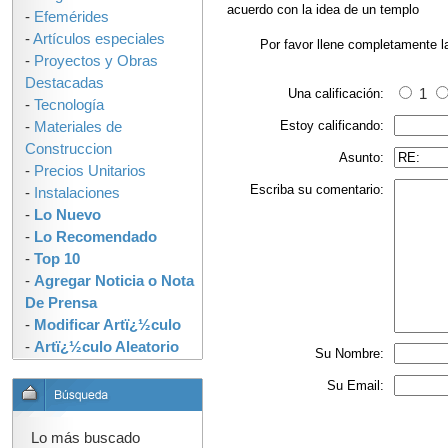
acuerdo con la idea de un templo
-
Efemérides
-
Artículos especiales
Por favor llene completamente l
-
Proyectos y Obras
Destacadas
Una calificación:
1
-
Tecnología
Estoy calificando:
-
Materiales de
Construccion
Asunto:
-
Precios Unitarios
Escriba su comentario:
-
Instalaciones
-
Lo Nuevo
-
Lo Recomendado
-
Top 10
-
Agregar Noticia o Nota
De Prensa
-
Modificar Artï¿½culo
-
Artï¿½culo Aleatorio
Su Nombre:
Su Email:
Lo más buscado