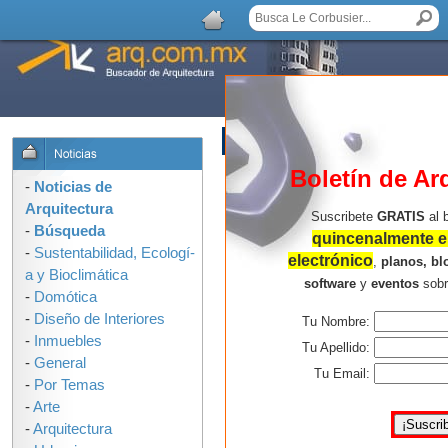
AGREGAR COMENTARIO
Boletín de Ar
-
Noticias de
Arquitectura
Suscribete
GRATIS
al 
-
Búsqueda
quincenalmente en
-
Sustentabilidad, Ecologí­
electrónico
,
planos, bl
a y Bioclimática
software
y
eventos
sob
-
Domótica
-
Diseño de Interiores
Tu Nombre:
-
Inmuebles
Tu Apellido:
-
General
Tu Email:
-
Por Temas
-
Arte
-
Arquitectura