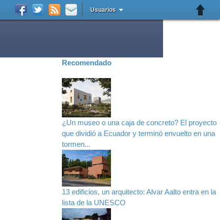
Usuarios
Recomendado
¿Un museo o una caja de concreto? El proyecto
que dividió a Ecuador y terminó envuelto en una
tormen...
13 edificios, un arquitecto: Alvar Aalto entra en la
lista de la UNESCO