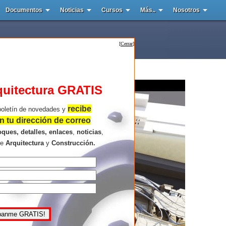
Documentos
Noticias
Cursos
Más..
Nosotros
[
Cerrar
]
quitectura GRATIS
recibe
boletín de novedades y
 tu dirección de correo
oques, detalles, enlaces
,
noticias
,
re
Arquitectura
y
Construcción.