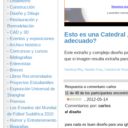
-
Urbanismo
-
Construcción
Nosotros re
-
Diseño y Dibujo
y puedes cance
-
Restauración y
Remodelación
-
CAD y 3D
Esto es una Catedral 
-
Eventos y exposiciones
adecuado?
-
Archivo histórico
-
Concursos y cursos
Este extraño y complejo diseño pa
-
Bibliografias
que si imagen resulta extraña para 
-
Entrevistas
,
,
-
Breves
Xiaofeng Mei
Xiaotian Gao
Catedral de Nues
-
Libros Recomendados
-
Proyectos Estudiantiles
Respuesta a comentario carlos
-
Exposición Universal de
11 de 48 de los participantes encontró
Shanghai
, 2012-05-14
-
Premios
Comentarios por:
carlos
-
Los Estadios del Mundial
el diseño
de Fútbol Sudáfrica 2010
-
Humor y Entretenimiento
para nada es buen diseño para una ig
-
Biografías