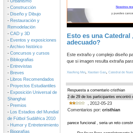
-
Urbanismo
-
Construcción
Nosotros re
-
Diseño y Dibujo
y puedes cance
-
Restauración y
Remodelación
-
CAD y 3D
Esto es una Catedral 
-
Eventos y exposiciones
adecuado?
-
Archivo histórico
-
Concursos y cursos
Este extraño y complejo diseño pa
-
Bibliografias
que si imagen resulta extraña para 
-
Entrevistas
,
,
-
Breves
Xiaofeng Mei
Xiaotian Gao
Catedral de Nues
-
Libros Recomendados
-
Proyectos Estudiantiles
Respuesta a comentario cristhian
-
Exposición Universal de
2 de 29 de los participantes encontró 
Shanghai
, 2012-05-23
-
Premios
Comentarios por:
cristhian
-
Los Estadios del Mundial
de Fútbol Sudáfrica 2010
parece funcional , seria un reto constru
-
Humor y Entretenimiento
-
Biografías