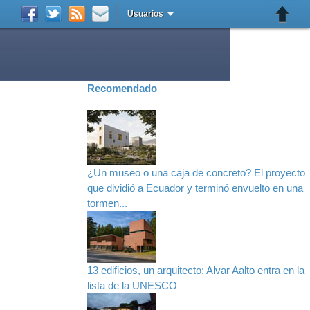
Usuarios
Recomendado
¿Un museo o una caja de concreto? El proyecto
que dividió a Ecuador y terminó envuelto en una
tormen...
13 edificios, un arquitecto: Alvar Aalto entra en la
lista de la UNESCO