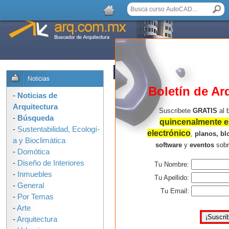
AGREGAR COMENTARIO
Boletín de Ar
-
Noticias de
Arquitectura
Suscribete
GRATIS
al 
-
Búsqueda
quincenalmente en
-
Sustentabilidad, Ecologí­
electrónico
,
planos, bl
a y Bioclimática
software
y
eventos
sob
-
Domótica
-
Diseño de Interiores
Tu Nombre:
-
Inmuebles
Tu Apellido:
-
General
Tu Email:
-
Por Temas
-
Arte
-
Arquitectura