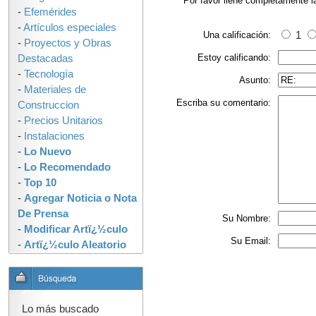
Por favor llene completamente l
-
Efemérides
-
Artículos especiales
Una calificación:
1
-
Proyectos y Obras
Estoy calificando:
Destacadas
-
Tecnología
Asunto:
-
Materiales de
Escriba su comentario:
Construccion
-
Precios Unitarios
-
Instalaciones
-
Lo Nuevo
-
Lo Recomendado
-
Top 10
-
Agregar Noticia o Nota
De Prensa
Su Nombre:
-
Modificar Artï¿½culo
Su Email:
-
Artï¿½culo Aleatorio
Lo más buscado