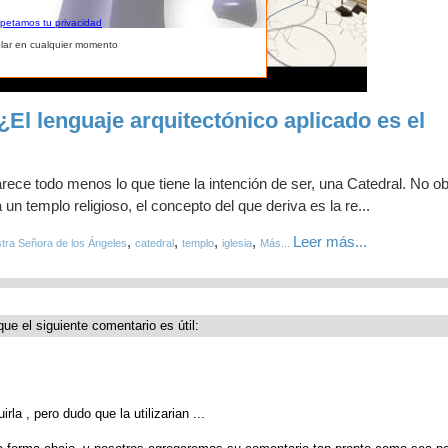
spetamos tu privacidad
lar en cualquier momento
¿El lenguaje arquitectónico aplicado es el
rece todo menos lo que tiene la intención de ser, una Catedral. No o
un templo religioso, el concepto del que deriva es la re...
,
,
,
,
Leer más...
tra Señora de los Ángeles
catedral
templo
iglesia
Más...
que el siguiente comentario es útil:
irla , pero dudo que la utilizarian ...