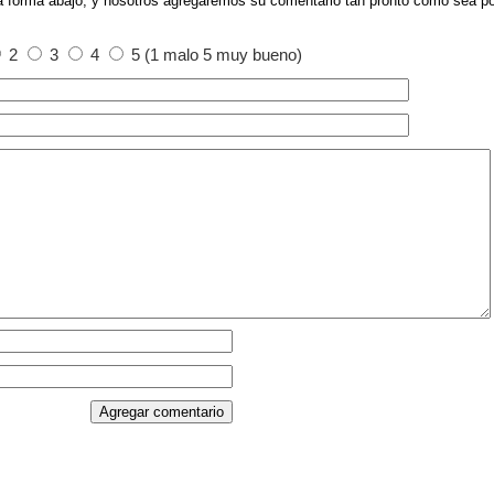
a forma abajo, y nosotros agregaremos su comentario tan pronto como sea po
2
3
4
5 (1 malo 5 muy bueno)