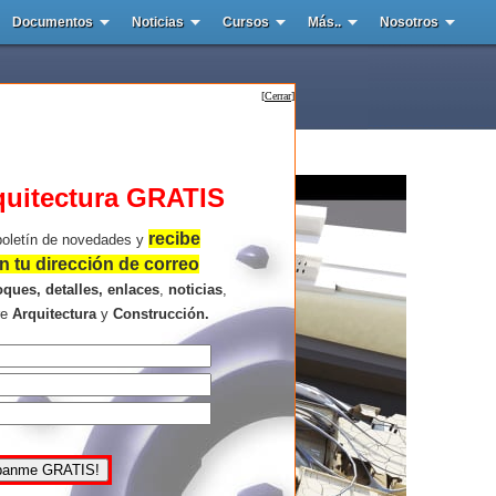
Documentos
Noticias
Cursos
Más..
Nosotros
[
Cerrar
]
quitectura GRATIS
recibe
boletín de novedades y
 tu dirección de correo
oques, detalles, enlaces
,
noticias
,
re
Arquitectura
y
Construcción.