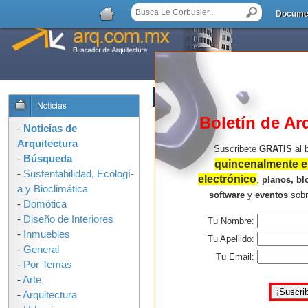
Docume
AGREGAR COMENTARIO
Boletín de Ar
-
Noticias de
Arquitectura
Suscribete
GRATIS
al 
-
Búsqueda
quincenalmente en
-
Sustentabilidad, Ecologí­
electrónico
,
planos, bl
a y Bioclimática
software
y
eventos
sob
-
Domótica
-
Diseño de Interiores
Tu Nombre:
-
Inmuebles
Tu Apellido:
-
General
Tu Email:
-
Por Temas
-
Arte
-
Arquitectura