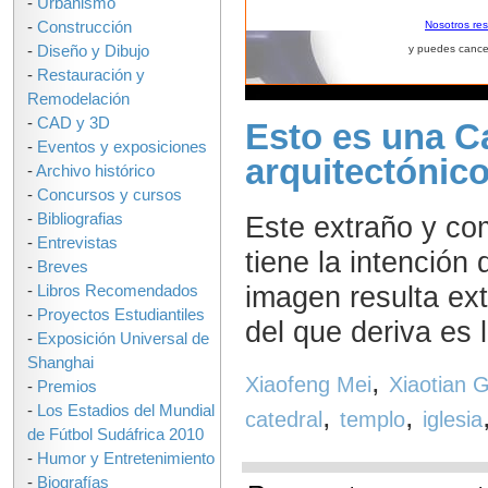
-
Urbanismo
-
Construcción
Nosotros re
-
Diseño y Dibujo
y puedes cance
-
Restauración y
Remodelación
-
CAD y 3D
Esto es una Ca
-
Eventos y exposiciones
arquitectónic
-
Archivo histórico
-
Concursos y cursos
Este extraño y co
-
Bibliografias
-
Entrevistas
tiene la intención
-
Breves
imagen resulta ext
-
Libros Recomendados
-
Proyectos Estudiantiles
del que deriva es l
-
Exposición Universal de
Shanghai
,
Xiaofeng Mei
Xiaotian 
-
Premios
,
,
-
Los Estadios del Mundial
catedral
templo
iglesia
de Fútbol Sudáfrica 2010
-
Humor y Entretenimiento
-
Biografías