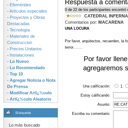
Respuesta a comen
-
Efemérides
0 de 22 de los participantes encontró 
-
Artículos especiales
CATEDRAL INFERN
-
Proyectos y Obras
Comentarios por:
MACARENA
Destacadas
UNA LOCURA
-
Tecnología
-
Materiales de
Por favor, arquitectos, recuerden, la 
Construccion
terror........
-
Precios Unitarios
-
Instalaciones
Por favor llen
-
Lo Nuevo
agregaremos s
-
Lo Recomendado
-
Top 10
-
Agregar Noticia o Nota
Una calificación:
1
De Prensa
-
Modificar Artï¿½culo
Estoy calificando:
-
Artï¿½culo Aleatorio
Asunto:
Escriba su comentario:
Lo más buscado