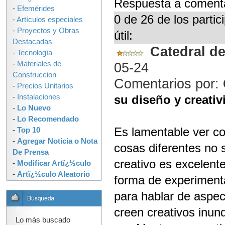
Respuesta a comenta
-
Efemérides
0 de 26 de los parti
-
Artículos especiales
-
Proyectos y Obras
útil:
Destacadas
Catedral d
-
Tecnología
-
Materiales de
05-24
Construccion
Comentarios por:
-
Precios Unitarios
-
Instalaciones
su diseño y creativ
-
Lo Nuevo
-
Lo Recomendado
Es lamentable ver 
-
Top 10
-
Agregar Noticia o Nota
cosas diferentes no s
De Prensa
creativo es excelent
-
Modificar Artï¿½culo
-
Artï¿½culo Aleatorio
forma de experiment
para hablar de aspe
creen creativos inu
Lo más buscado