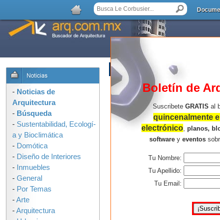
Docume
AGREGAR COMENTARIO
Boletín de Ar
-
Noticias de
Arquitectura
Suscribete
GRATIS
al 
-
Búsqueda
quincenalmente en
-
Sustentabilidad, Ecologí­
electrónico
,
planos, bl
a y Bioclimática
software
y
eventos
sob
-
Domótica
-
Diseño de Interiores
Tu Nombre:
-
Inmuebles
Tu Apellido:
-
General
Tu Email:
-
Por Temas
-
Arte
-
Arquitectura