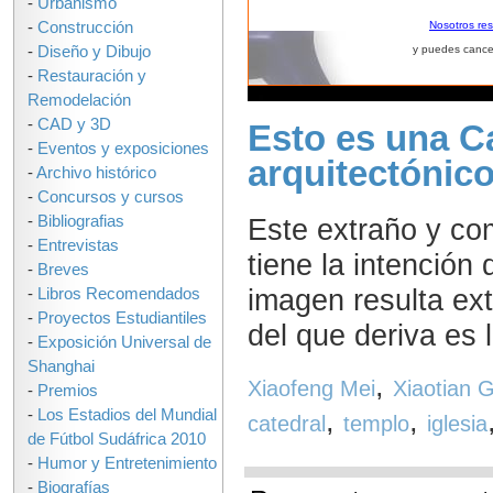
-
Urbanismo
-
Construcción
Nosotros re
-
Diseño y Dibujo
y puedes cance
-
Restauración y
Remodelación
-
CAD y 3D
Esto es una Ca
-
Eventos y exposiciones
arquitectónic
-
Archivo histórico
-
Concursos y cursos
Este extraño y co
-
Bibliografias
-
Entrevistas
tiene la intención
-
Breves
imagen resulta ext
-
Libros Recomendados
-
Proyectos Estudiantiles
del que deriva es l
-
Exposición Universal de
Shanghai
,
Xiaofeng Mei
Xiaotian 
-
Premios
,
,
-
Los Estadios del Mundial
catedral
templo
iglesia
de Fútbol Sudáfrica 2010
-
Humor y Entretenimiento
-
Biografías