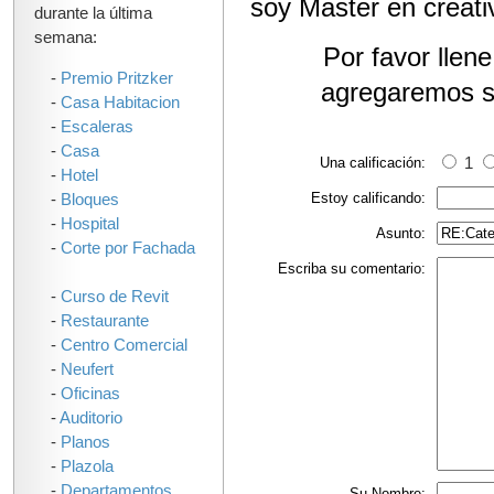
soy Master en creati
durante la última
semana:
Por favor llen
-
Premio Pritzker
agregaremos s
-
Casa Habitacion
-
Escaleras
-
Casa
Una calificación:
1
-
Hotel
Estoy calificando:
-
Bloques
-
Hospital
Asunto:
-
Corte por Fachada
Escriba su comentario:
-
Curso de Revit
-
Restaurante
-
Centro Comercial
-
Neufert
-
Oficinas
-
Auditorio
-
Planos
-
Plazola
-
Departamentos
Su Nombre: