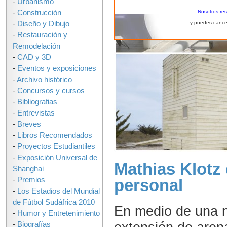
-
Urbanismo
-
Construcción
Nosotros re
-
Diseño y Dibujo
y puedes cance
-
Restauración y
Remodelación
-
CAD y 3D
-
Eventos y exposiciones
-
Archivo histórico
-
Concursos y cursos
-
Bibliografias
-
Entrevistas
-
Breves
-
Libros Recomendados
-
Proyectos Estudiantiles
-
Exposición Universal de
Mathias Klotz
Shanghai
-
Premios
personal
-
Los Estadios del Mundial
de Fútbol Sudáfrica 2010
En medio de una n
-
Humor y Entretenimiento
-
Biografías