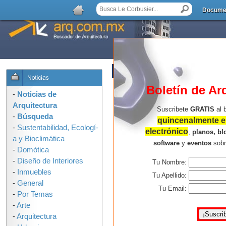
Docume
AGREGAR COMENTARIO
Boletín de Ar
-
Noticias de
Arquitectura
Suscribete
GRATIS
al 
-
Búsqueda
quincenalmente en
-
Sustentabilidad, Ecologí­
electrónico
,
planos, bl
a y Bioclimática
software
y
eventos
sob
-
Domótica
-
Diseño de Interiores
Tu Nombre:
-
Inmuebles
Tu Apellido:
-
General
Tu Email:
-
Por Temas
-
Arte
-
Arquitectura