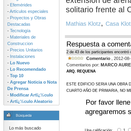
extensión de aren
-
Efemérides
solitario frente al
-
Artículos especiales
-
Proyectos y Obras
,
Mathias Klotz
Casa Klot
Destacadas
-
Tecnología
-
Materiales de
Respuesta a comen
Construccion
-
Precios Unitarios
2 de 43 de los participantes encontró 
-
Instalaciones
Comentario
, 2012-08
-
Lo Nuevo
Comentarios por:
MARCO AURE
-
Lo Recomendado
ARQ. REQUENA
-
Top 10
-
Agregar Noticia o Nota
ESTE EDIFICIO SERIA UNA OBRA
De Prensa
CUARTO AÑO DE PRIMARIA, NO 
-
Modificar Artï¿½culo
Por favor llen
-
Artï¿½culo Aleatorio
agregaremos s
Lo más buscado
Una calificación:
1