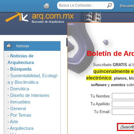
Docume
AGREGAR COMENTARIO
Boletín de Ar
-
Noticias de
Arquitectura
Suscribete
GRATIS
al 
-
Búsqueda
quincenalmente en
-
Sustentabilidad, Ecologí­
electrónico
,
planos, bl
a y Bioclimática
software
y
eventos
sob
-
Domótica
-
Diseño de Interiores
Tu Nombre:
-
Inmuebles
Tu Apellido:
-
General
Tu Email:
-
Por Temas
-
Arte
-
Arquitectura