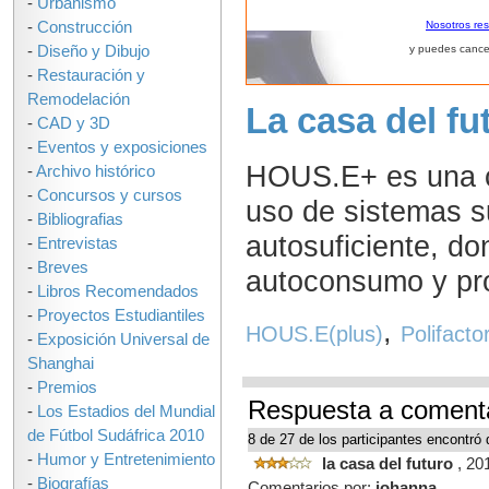
-
Urbanismo
-
Construcción
Nosotros re
-
Diseño y Dibujo
y puedes cance
-
Restauración y
Remodelación
La casa del fu
-
CAD y 3D
-
Eventos y exposiciones
HOUS.E+ es una c
-
Archivo histórico
-
Concursos y cursos
uso de sistemas s
-
Bibliografias
autosuficiente, do
-
Entrevistas
-
Breves
autoconsumo y pr
-
Libros Recomendados
-
Proyectos Estudiantiles
,
HOUS.E(plus)
Polifacto
-
Exposición Universal de
Shanghai
-
Premios
Respuesta a comenta
-
Los Estadios del Mundial
de Fútbol Sudáfrica 2010
8 de 27 de los participantes encontró 
-
Humor y Entretenimiento
la casa del futuro
, 20
-
Biografías
Comentarios por:
johanna