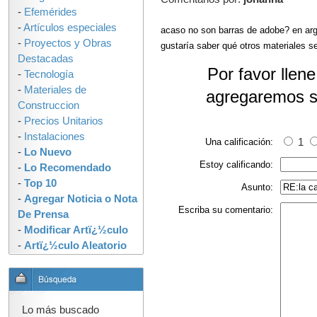
-
Efemérides
-
Artículos especiales
acaso no son barras de adobe? en arg
-
Proyectos y Obras
gustaría saber qué otros materiales s
Destacadas
Por favor llen
-
Tecnología
-
Materiales de
agregaremos s
Construccion
-
Precios Unitarios
-
Instalaciones
Una calificación:
1
-
Lo Nuevo
Estoy calificando:
-
Lo Recomendado
-
Top 10
Asunto:
-
Agregar Noticia o Nota
Escriba su comentario:
De Prensa
-
Modificar Artï¿½culo
-
Artï¿½culo Aleatorio
Lo más buscado