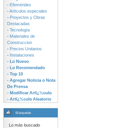
-
Efemérides
-
Artículos especiales
-
Proyectos y Obras
Destacadas
-
Tecnología
-
Materiales de
Construccion
-
Precios Unitarios
-
Instalaciones
-
Lo Nuevo
-
Lo Recomendado
-
Top 10
-
Agregar Noticia o Nota
De Prensa
-
Modificar Artï¿½culo
-
Artï¿½culo Aleatorio
Lo más buscado