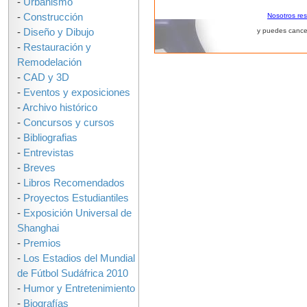
-
Urbanismo
-
Construcción
Nosotros re
-
Diseño y Dibujo
y puedes cance
-
Restauración y
Remodelación
-
CAD y 3D
-
Eventos y exposiciones
-
Archivo histórico
-
Concursos y cursos
-
Bibliografias
-
Entrevistas
-
Breves
-
Libros Recomendados
-
Proyectos Estudiantiles
-
Exposición Universal de
Shanghai
-
Premios
-
Los Estadios del Mundial
de Fútbol Sudáfrica 2010
-
Humor y Entretenimiento
-
Biografías