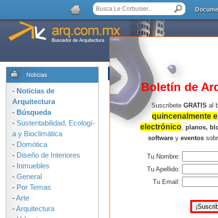
Docume
LISTA DE COMENTARIOS
Boletín de Ar
No hay comentarios.
-
Noticias de
Arquitectura
Suscribete
GRATIS
al 
-
Búsqueda
quincenalmente en
-
Sustentabilidad, Ecologí­
electrónico
,
planos, bl
a y Bioclimática
software
y
eventos
sob
-
Domótica
-
Diseño de Interiores
Tu Nombre:
-
Inmuebles
Tu Apellido:
-
General
Tu Email:
-
Por Temas
-
Arte
-
Arquitectura