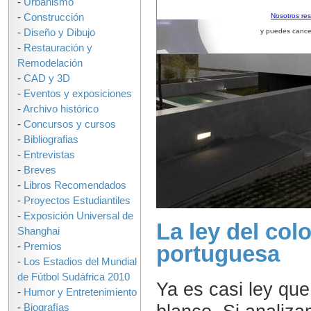
-
Urbanismo
-
Construcción
Nosotros re
-
Diseño y Dibujo
y puedes cance
-
Restauración y
Remodelación
-
CAD y 3D
-
Eventos y exposiciones
-
Archivo histórico
-
Concursos y cursos
-
Bibliografias
-
Entrevistas
-
Breves
-
Libros Recomendados
-
Proyectos Estudiantiles
-
Exposición Universal de
La ley del col
Shanghai
-
Premios
portuguesa
-
Los Estadios del Mundial
de Fútbol Sudáfrica 2010
Ya es casi ley que
-
Humor y Entretenimiento
-
Biografías