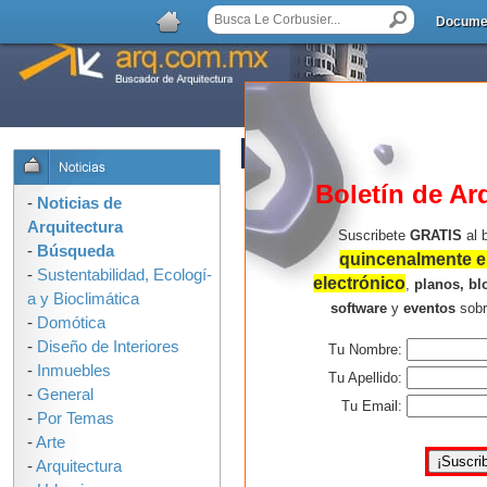
Docume
AGREGAR COMENTARIO
Boletín de Ar
-
Noticias de
Arquitectura
Suscribete
GRATIS
al 
-
Búsqueda
quincenalmente en
-
Sustentabilidad, Ecologí­
electrónico
,
planos, bl
a y Bioclimática
software
y
eventos
sob
-
Domótica
-
Diseño de Interiores
Tu Nombre:
-
Inmuebles
Tu Apellido:
-
General
Tu Email:
-
Por Temas
-
Arte
-
Arquitectura