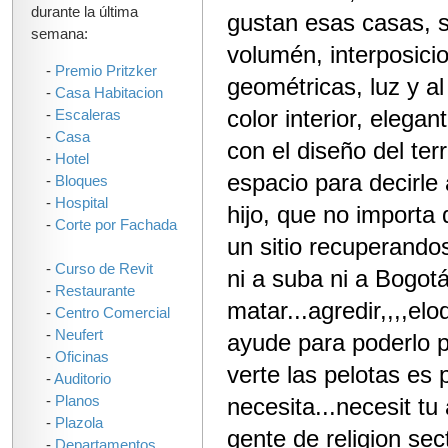
durante la última
gustan esas casas, se
semana:
volumén, interposici
-
Premio Pritzker
geométricas, luz y al
-
Casa Habitacion
color interior, eleg
-
Escaleras
-
Casa
con el diseño del te
-
Hotel
espacio para decirl
-
Bloques
-
Hospital
hijo, que no importa 
-
Corte por Fachada
un sitio recuperand
-
Curso de Revit
ni a suba ni a Bogotá
-
Restaurante
matar...agredir,,,,el
-
Centro Comercial
-
Neufert
ayude para poderlo p
-
Oficinas
verte las pelotas es p
-
Auditorio
-
Planos
necesita...necesit tu
-
Plazola
gente de religion se
-
Departamentos