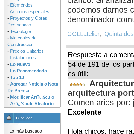
blanco. Si analiza
-
Efemérides
podemos darnos c
-
Artículos especiales
denominador común
-
Proyectos y Obras
Destacadas
,
-
Tecnología
GGLLatelier
Quinta dos
-
Materiales de
Construccion
-
Precios Unitarios
Respuesta a comentar
-
Instalaciones
54 de 191 de los par
-
Lo Nuevo
-
Lo Recomendado
es útil:
-
Top 10
Arquitectur
-
Agregar Noticia o Nota
De Prensa
arquitectura po
-
Modificar Artï¿½culo
Comentarios por:
-
Artï¿½culo Aleatorio
Excelente
Hola chicos, hace ra
Lo más buscado