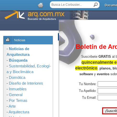
Docume
AGREGAR COMENTARIO
Boletín de Ar
-
Noticias de
Arquitectura
Suscribete
GRATIS
al 
-
Búsqueda
quincenalmente en
-
Sustentabilidad, Ecologí­
electrónico
,
planos, bl
a y Bioclimática
software
y
eventos
sob
-
Domótica
-
Diseño de Interiores
Tu Nombre:
-
Inmuebles
Tu Apellido:
-
General
Tu Email:
-
Por Temas
-
Arte
-
Arquitectura