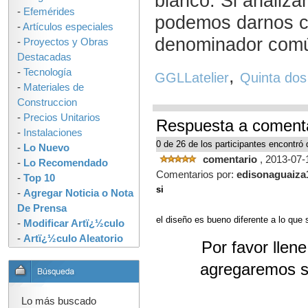
blanco. Si analiza
-
Efemérides
podemos darnos c
-
Artículos especiales
denominador común
-
Proyectos y Obras
Destacadas
,
-
Tecnología
GGLLatelier
Quinta dos
-
Materiales de
Construccion
-
Precios Unitarios
Respuesta a comenta
-
Instalaciones
0 de 26 de los participantes encontró 
-
Lo Nuevo
comentario
, 2013-07-
-
Lo Recomendado
Comentarios por:
edisonaguaiza
-
Top 10
si
-
Agregar Noticia o Nota
De Prensa
el diseño es bueno diferente a lo que
-
Modificar Artï¿½culo
-
Artï¿½culo Aleatorio
Por favor llen
agregaremos s
Lo más buscado