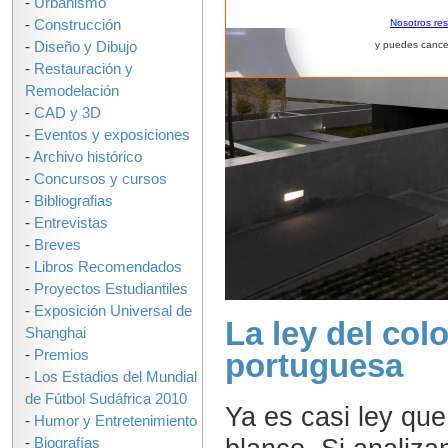
-
Urbanismo
-
Construcción
Nosotros re
-
Diseño y Dibujo
y puedes cance
-
Restauración y
Remodelación
-
CAD y 3D
-
Eventos y exposiciones
-
Archivo histórico
-
Concursos y cursos
-
Bibliografias
-
Entrevistas
-
Breves
-
Libros Recomendados
-
Proyectos Estudiantiles
-
Exposición Universal de
La ley del col
Shanghai
-
Premios
portuguesa
-
Los Estadios del Mundial
de Fútbol Sudáfrica 2010
Ya es casi ley que
-
Humor y Entretenimiento
-
Biografías