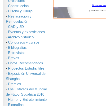
-
Urbanismo
-
Construcción
Nosotros re
-
Diseño y Dibujo
y puedes cance
-
Restauración y
Remodelación
-
CAD y 3D
-
Eventos y exposiciones
-
Archivo histórico
-
Concursos y cursos
-
Bibliografias
-
Entrevistas
-
Breves
-
Libros Recomendados
-
Proyectos Estudiantiles
-
Exposición Universal de
Shanghai
-
Premios
-
Los Estadios del Mundial
de Fútbol Sudáfrica 2010
-
Humor y Entretenimiento
-
Biografías