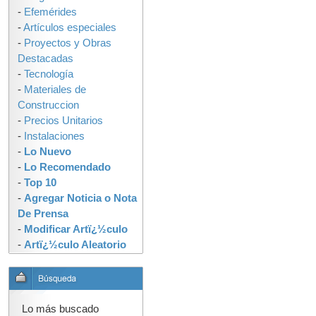
-
Efemérides
-
Artículos especiales
-
Proyectos y Obras
Destacadas
-
Tecnología
-
Materiales de
Construccion
-
Precios Unitarios
-
Instalaciones
-
Lo Nuevo
-
Lo Recomendado
-
Top 10
-
Agregar Noticia o Nota
De Prensa
-
Modificar Artï¿½culo
-
Artï¿½culo Aleatorio
Lo más buscado