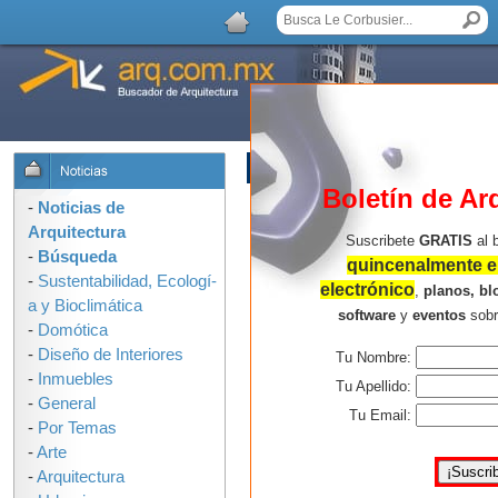
LISTA DE COMENTARIOS
Boletín de Ar
No hay comentarios.
-
Noticias de
Arquitectura
Suscribete
GRATIS
al 
-
Búsqueda
quincenalmente en
-
Sustentabilidad, Ecologí­
electrónico
,
planos, bl
a y Bioclimática
software
y
eventos
sob
-
Domótica
-
Diseño de Interiores
Tu Nombre:
-
Inmuebles
Tu Apellido:
-
General
Tu Email:
-
Por Temas
-
Arte
-
Arquitectura