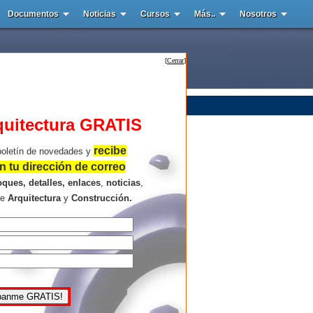
Documentos
Noticias
Cursos
Más..
Nosotros
[
Cerrar
]
quitectura GRATIS
recibe
boletín de novedades y
 tu dirección de correo
oques, detalles, enlaces
,
noticias
,
re
Arquitectura
y
Construcción.