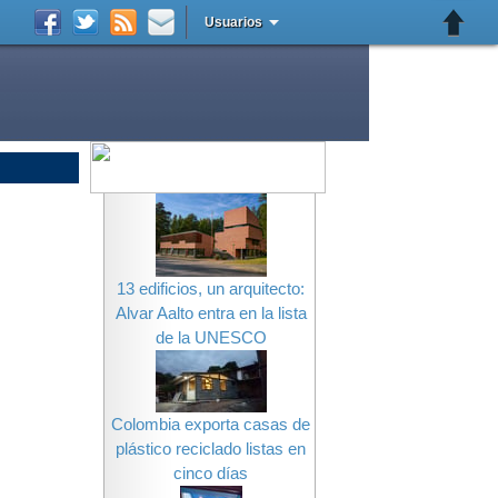
Usuarios
13 edificios, un arquitecto:
Alvar Aalto entra en la lista
de la UNESCO
Colombia exporta casas de
plástico reciclado listas en
cinco días