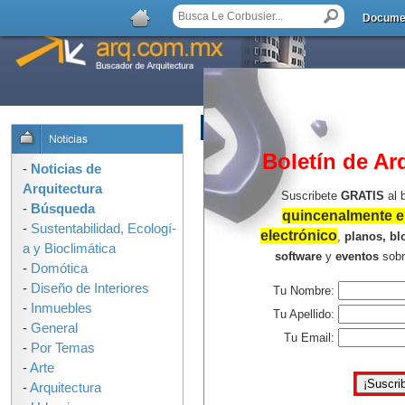
Docume
AGREGAR COMENTARIO
Boletín de Ar
-
Noticias de
Arquitectura
Suscribete
GRATIS
al 
-
Búsqueda
quincenalmente en
-
Sustentabilidad, Ecologí­
electrónico
,
planos, bl
a y Bioclimática
software
y
eventos
sob
-
Domótica
-
Diseño de Interiores
Tu Nombre:
-
Inmuebles
Tu Apellido:
-
General
Tu Email:
-
Por Temas
-
Arte
-
Arquitectura