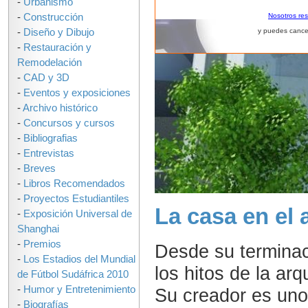
-
Urbanismo
-
Construcción
Nosotros re
-
Diseño y Dibujo
y puedes cance
-
Restauración y
Remodelación
-
CAD y 3D
-
Eventos y exposiciones
-
Archivo histórico
-
Concursos y cursos
-
Bibliografias
-
Entrevistas
-
Breves
-
Libros Recomendados
-
Proyectos Estudiantiles
La casa en el 
-
Exposición Universal de
Shanghai
-
Premios
Desde su terminac
-
Los Estadios del Mundial
los hitos de la ar
de Fútbol Sudáfrica 2010
-
Humor y Entretenimiento
Su creador es uno
-
Biografías