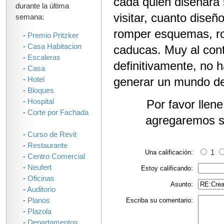
cada quien diseñara 
durante la última
visitar, cuanto diseñ
semana:
romper esquemas, ro
-
Premio Pritzker
-
Casa Habitacion
caducas. Muy al contr
-
Escaleras
definitivamente, no h
-
Casa
generar un mundo de 
-
Hotel
-
Bloques
-
Hospital
Por favor llen
-
Corte por Fachada
agregaremos s
-
Curso de Revit
-
Restaurante
Una calificación:
1
-
Centro Comercial
-
Neufert
Estoy calificando:
-
Oficinas
Asunto:
-
Auditorio
-
Planos
Escriba su comentario:
-
Plazola
-
Departamentos