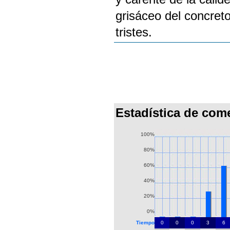
grisáceo del concreto
tristes.
Estadística de com
100%
80%
60%
40%
20%
0%
Tiempo
0
0
0
3
6