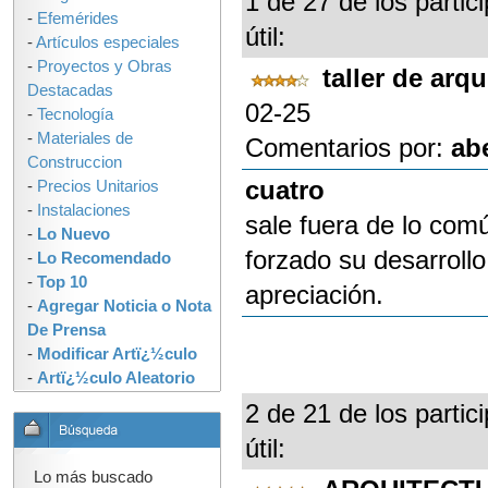
1 de 27 de los partic
-
Efemérides
útil:
-
Artículos especiales
-
Proyectos y Obras
taller de arq
Destacadas
02-25
-
Tecnología
-
Materiales de
Comentarios por:
ab
Construccion
cuatro
-
Precios Unitarios
-
Instalaciones
sale fuera de lo comú
-
Lo Nuevo
forzado su desarroll
-
Lo Recomendado
-
Top 10
apreciación.
-
Agregar Noticia o Nota
De Prensa
-
Modificar Artï¿½culo
-
Artï¿½culo Aleatorio
2 de 21 de los partic
útil:
Lo más buscado