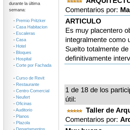
ARQUITECT
durante la última
Comentarios por:
Ma
semana:
ARTICULO
-
Premio Pritzker
-
Casa Habitacion
Es muy placentero ob
-
Escaleras
integralmente como u
-
Casa
-
Hotel
Suelto totalmente de
-
Bloques
definitivamente inter
-
Hospital
-
Corte por Fachada
-
Curso de Revit
-
Restaurante
1 de 18 de los partic
-
Centro Comercial
-
Neufert
útil:
-
Oficinas
Taller de Ar
-
Auditorio
-
Planos
Comentarios por:
Ar
-
Plazola
-
Departamentos