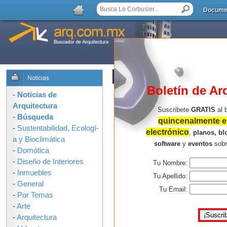
Docume
LISTA DE COMENTARIOS
Boletín de Ar
-
Noticias de
Arquitectura
Suscribete
GRATIS
al 
-
Búsqueda
quincenalmente en
-
Sustentabilidad, Ecologí­
electrónico
,
planos, bl
a y Bioclimática
software
y
eventos
sob
-
Domótica
-
Diseño de Interiores
Tu Nombre:
-
Inmuebles
Tu Apellido:
-
General
Tu Email:
-
Por Temas
-
Arte
-
Arquitectura