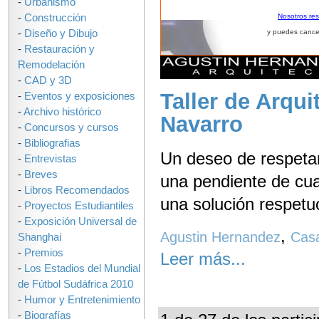
-
Urbanismo
-
Construcción
Nosotros re
-
Diseño y Dibujo
y puedes cance
-
Restauración y
Remodelación
-
CAD y 3D
Taller de Arqu
-
Eventos y exposiciones
-
Archivo histórico
Navarro
-
Concursos y cursos
-
Bibliografias
Un deseo de respetar
-
Entrevistas
-
Breves
una pendiente de cua
-
Libros Recomendados
una solución respetu
-
Proyectos Estudiantiles
-
Exposición Universal de
,
Agustin Hernandez
Casa
Shanghai
-
Premios
Leer más...
-
Los Estadios del Mundial
de Fútbol Sudáfrica 2010
-
Humor y Entretenimiento
-
Biografías