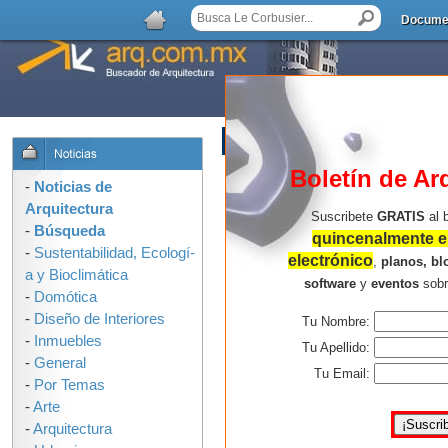
Docume
AGREGAR COMENTARIO
Boletín de Ar
-
Noticias de
Arquitectura
Suscribete
GRATIS
al 
-
Búsqueda
quincenalmente en
-
Sustentabilidad, Ecologí­
electrónico
,
planos, bl
a y Bioclimática
software
y
eventos
sob
-
Domótica
-
Diseño de Interiores
Tu Nombre:
-
Inmuebles
Tu Apellido:
-
General
Tu Email:
-
Por Temas
-
Arte
-
Arquitectura