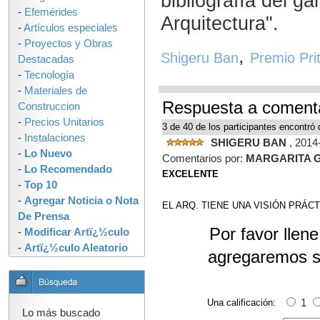
bibliografía del g
-
Efemérides
Arquitectura".
-
Artículos especiales
-
Proyectos y Obras
,
Shigeru Ban
Premio Pri
Destacadas
-
Tecnología
-
Materiales de
Respuesta a come
Construccion
-
Precios Unitarios
3 de 40 de los participantes encontró 
-
Instalaciones
SHIGERU BAN
, 2014
-
Lo Nuevo
Comentarios por:
MARGARITA 
-
Lo Recomendado
EXCELENTE
-
Top 10
-
Agregar Noticia o Nota
EL ARQ. TIENE UNA VISIÓN PRÁC
De Prensa
Por favor llen
-
Modificar Artï¿½culo
-
Artï¿½culo Aleatorio
agregaremos s
Una calificación:
1
Lo más buscado