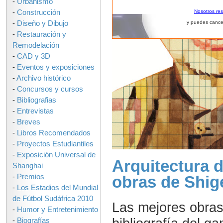
-
Urbanismo
-
Construcción
Nosotros re
-
Diseño y Dibujo
y puedes cance
-
Restauración y
Remodelación
-
CAD y 3D
-
Eventos y exposiciones
-
Archivo histórico
-
Concursos y cursos
-
Bibliografias
-
Entrevistas
-
Breves
-
Libros Recomendados
-
Proyectos Estudiantiles
-
Exposición Universal de
Arquitectura 
Shanghai
-
Premios
obras de Shig
-
Los Estadios del Mundial
de Fútbol Sudáfrica 2010
Las mejores obras
-
Humor y Entretenimiento
-
Biografías