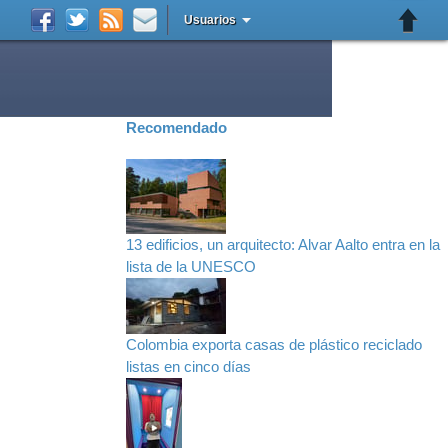
Usuarios
Recomendado
13 edificios, un arquitecto: Alvar Aalto entra en la
lista de la UNESCO
Colombia exporta casas de plástico reciclado
listas en cinco días