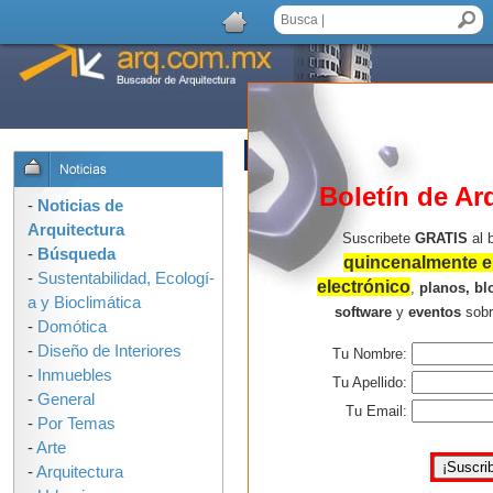
AGREGAR COMENTARIO
Boletín de Ar
-
Noticias de
Arquitectura
Suscribete
GRATIS
al 
-
Búsqueda
quincenalmente en
-
Sustentabilidad, Ecologí­
electrónico
,
planos, bl
a y Bioclimática
software
y
eventos
sob
-
Domótica
-
Diseño de Interiores
Tu Nombre:
-
Inmuebles
Tu Apellido:
-
General
Tu Email:
-
Por Temas
-
Arte
-
Arquitectura