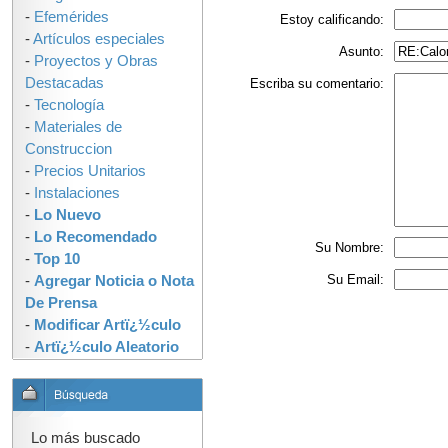
-
Efemérides
Estoy calificando:
-
Artículos especiales
Asunto:
-
Proyectos y Obras
Destacadas
Escriba su comentario:
-
Tecnología
-
Materiales de
Construccion
-
Precios Unitarios
-
Instalaciones
-
Lo Nuevo
-
Lo Recomendado
Su Nombre:
-
Top 10
Su Email:
-
Agregar Noticia o Nota
De Prensa
-
Modificar Artï¿½culo
-
Artï¿½culo Aleatorio
Lo más buscado