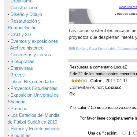
-
Urbanismo
-
Construcción
Nosotros re
-
Diseño y Dibujo
y puedes cance
Refugio sostenible q
-
Restauración y
Remodelación
Las casas sostenibles encajan p
-
CAD y 3D
proyectos que despiertan interés y
-
Eventos y exposiciones
-
Archivo histórico
,
,
BSB Design
Casa Sustentable
Johannesbu
-
Concursos y cursos
-
Bibliografias
Respuesta a comentario LocuaZ
-
Entrevistas
2 de 22 de los participantes encontró 
-
Breves
Calor
, 2017-04-11
-
Libros Recomendados
Comentarios por:
LocuaZ
-
Proyectos Estudiantiles
Ok
-
Exposición Universal de
Shanghai
Y el.calor ? Como se resuelve.eso es.
-
Premios
-
Los Estadios del Mundial
Por favor llene completamente l
de Fútbol Sudáfrica 2010
-
Humor y Entretenimiento
Una calificación:
1
-
Biografías