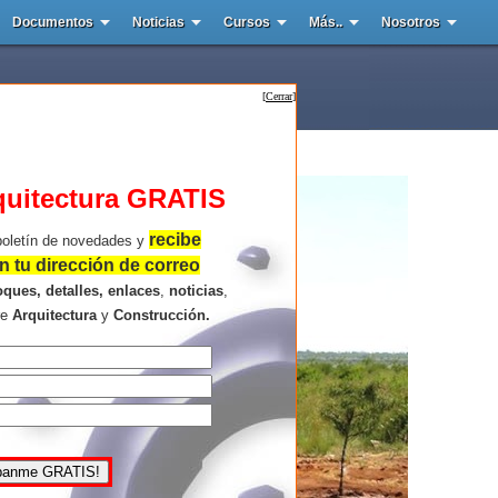
Documentos
Noticias
Cursos
Más..
Nosotros
[
Cerrar
]
quitectura GRATIS
recibe
boletín de novedades y
 tu dirección de correo
oques, detalles, enlaces
,
noticias
,
re
Arquitectura
y
Construcción.