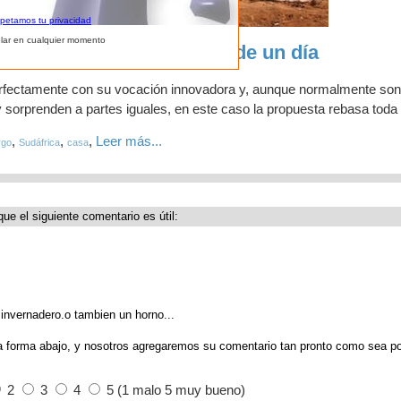
spetamos tu privacidad
lar en cualquier momento
ue se ensambla en menos de un día
erfectamente con su vocación innovadora y, aunque normalmente son
 sorprenden a partes iguales, en este caso la propuesta rebasa toda 
,
,
,
Leer más...
rgo
Sudáfrica
casa
que el siguiente comentario es útil:
invernadero.o tambien un horno...
a forma abajo, y nosotros agregaremos su comentario tan pronto como sea po
2
3
4
5 (1 malo 5 muy bueno)