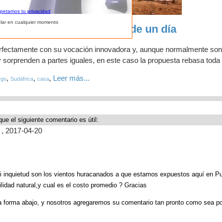
spetamos tu privacidad
lar en cualquier momento
ue se ensambla en menos de un día
erfectamente con su vocación innovadora y, aunque normalmente son
 sorprenden a partes iguales, en este caso la propuesta rebasa toda 
,
,
,
Leer más...
rgo
Sudáfrica
casa
que el siguiente comentario es útil:
.
, 2017-04-20
i inquietud son los vientos huracanados a que estamos expuestos aquí en Pu
lidad natural,y cual es el costo promedio ? Gracias
a forma abajo, y nosotros agregaremos su comentario tan pronto como sea po