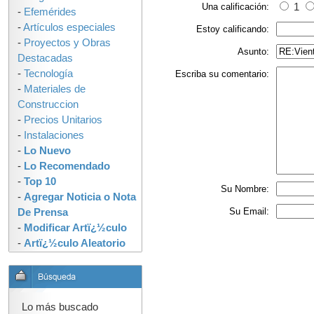
Una calificación:
1
-
Efemérides
-
Artículos especiales
Estoy calificando:
-
Proyectos y Obras
Asunto:
Destacadas
-
Tecnología
Escriba su comentario:
-
Materiales de
Construccion
-
Precios Unitarios
-
Instalaciones
-
Lo Nuevo
-
Lo Recomendado
-
Top 10
Su Nombre:
-
Agregar Noticia o Nota
Su Email:
De Prensa
-
Modificar Artï¿½culo
-
Artï¿½culo Aleatorio
Lo más buscado