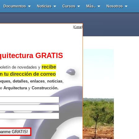
Documentos
Noticias
Cursos
Más..
Nosotros
[
Cerrar
]
quitectura GRATIS
recibe
boletín de novedades y
 tu dirección de correo
oques, detalles, enlaces
,
noticias
,
re
Arquitectura
y
Construcción.