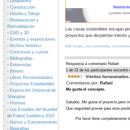
-
Urbanismo
-
Construcción
Nosotros re
-
Diseño y Dibujo
y puedes cance
Refugio sostenible q
-
Restauración y
Remodelación
Las casas sostenibles encajan p
-
CAD y 3D
proyectos que despiertan interés y
-
Eventos y exposiciones
-
Archivo histórico
,
,
BSB Design
Casa Sustentable
Johannesbu
-
Concursos y cursos
-
Bibliografias
Respuesta a comentario Rafael
-
Entrevistas
1 de 22 de los participantes encontró 
-
Breves
Vientos huracanados
-
Libros Recomendados
Comentarios por:
Rafael
-
Proyectos Estudiantiles
Me gusta el concepto.
-
Exposición Universal de
Shanghai
Saludos; Me gusta el proyecto,pero m
-
Premios
Que seguridad provee para esta posibi
-
Los Estadios del Mundial
de Fútbol Sudáfrica 2010
Por favor llene completamente l
-
Humor y Entretenimiento
-
Biografías