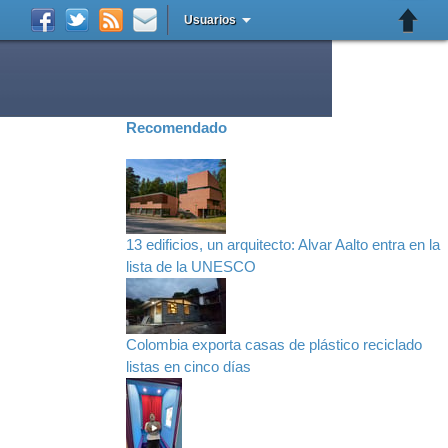
Usuarios
Recomendado
13 edificios, un arquitecto: Alvar Aalto entra en la
lista de la UNESCO
Colombia exporta casas de plástico reciclado
listas en cinco días