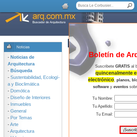
AGREGAR COMENTARIO
Boletín de Ar
-
Noticias de
Arquitectura
Suscribete
GRATIS
al 
-
Búsqueda
quincenalmente en
-
Sustentabilidad, Ecologí­
electrónico
,
planos, bl
a y Bioclimática
software
y
eventos
sob
-
Domótica
-
Diseño de Interiores
Tu Nombre:
-
Inmuebles
Tu Apellido:
-
General
Tu Email:
-
Por Temas
-
Arte
-
Arquitectura