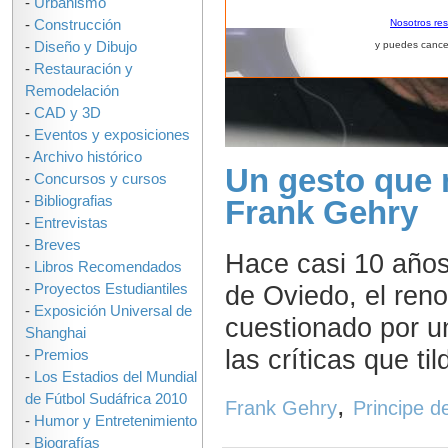
-
Urbanismo
-
Construcción
Nosotros re
-
Diseño y Dibujo
y puedes cance
-
Restauración y
Remodelación
-
CAD y 3D
-
Eventos y exposiciones
-
Archivo histórico
Un gesto que 
-
Concursos y cursos
-
Bibliografias
Frank Gehry
-
Entrevistas
-
Breves
Hace casi 10 años
-
Libros Recomendados
de Oviedo, el ren
-
Proyectos Estudiantiles
-
Exposición Universal de
cuestionado por un
Shanghai
las críticas que til
-
Premios
-
Los Estadios del Mundial
,
de Fútbol Sudáfrica 2010
Frank Gehry
Principe d
-
Humor y Entretenimiento
-
Biografías