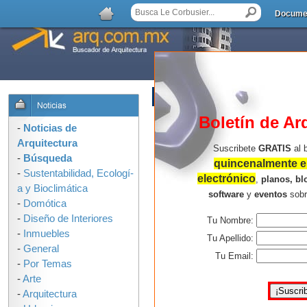
Docume
AGREGAR COMENTARIO
Boletín de Ar
-
Noticias de
Arquitectura
Suscribete
GRATIS
al 
-
Búsqueda
quincenalmente en
-
Sustentabilidad, Ecologí­
electrónico
,
planos, bl
a y Bioclimática
software
y
eventos
sob
-
Domótica
-
Diseño de Interiores
Tu Nombre:
-
Inmuebles
Tu Apellido:
-
General
Tu Email:
-
Por Temas
-
Arte
-
Arquitectura