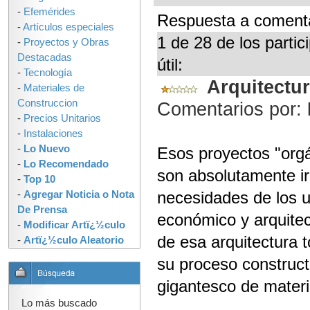
-
Efemérides
Respuesta a comenta
-
Artículos especiales
1 de 28 de los parti
-
Proyectos y Obras
Destacadas
útil:
-
Tecnología
Arquitectu
-
Materiales de
Construccion
Comentarios por:
-
Precios Unitarios
-
Instalaciones
-
Lo Nuevo
Esos proyectos "orgá
-
Lo Recomendado
son absolutamente ir
-
Top 10
necesidades de los u
-
Agregar Noticia o Nota
De Prensa
económico y arquitec
-
Modificar Artï¿½culo
de esa arquitectura 
-
Artï¿½culo Aleatorio
su proceso construct
gigantesco de materi
Lo más buscado