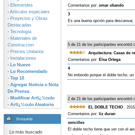
-
Efemérides
Comentarios por:
omar obando
-
Artículos especiales
3
-
Proyectos y Obras
Es una buena opción para descansar, i
Destacadas
-
Tecnología
-
Materiales de
5 de 21 de los participantes encontró q
Construccion
-
Precios Unitarios
Arquitectura: Casas de r
-
Instalaciones
Comentarios por:
Elsa Ortega
-
Lo Nuevo
4
-
Lo Recomendado
No entiendo porque el doble techo, un
-
Top 10
-
Agregar Noticia o Nota
De Prensa
-
Modificar Artï¿½culo
2 de 21 de los participantes encontró q
-
Artï¿½culo Aleatorio
EL DOBLE TECHO
, 2015
Comentarios por:
liz duran
sencilles
El doble techo tiene que ver con el a
Lo más buscado