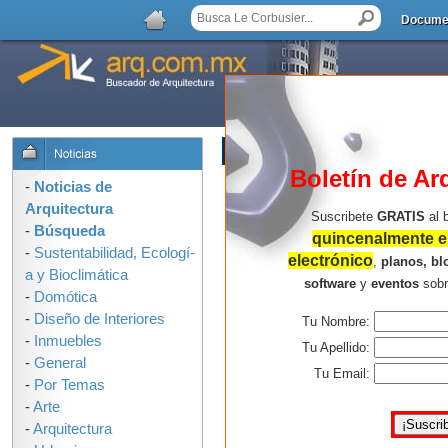
Docume
LISTA DE COMENTARIOS
Boletín de Ar
-
Noticias de
Arquitectura
Suscribete
GRATIS
al 
-
Búsqueda
quincenalmente en
-
Sustentabilidad, Ecologí­
electrónico
,
planos, bl
a y Bioclimática
software
y
eventos
sob
-
Domótica
-
Diseño de Interiores
Tu Nombre:
-
Inmuebles
Tu Apellido:
-
General
Tu Email:
-
Por Temas
-
Arte
-
Arquitectura