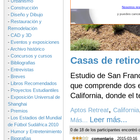
-
Urbanismo
-
Construcción
Nosotros re
-
Diseño y Dibujo
y puedes cance
-
Restauración y
Remodelación
-
CAD y 3D
-
Eventos y exposiciones
-
Archivo histórico
-
Concursos y cursos
Casas de retir
-
Bibliografias
-
Entrevistas
Estudio de San Fran
-
Breves
-
Libros Recomendados
que comprende dos e
-
Proyectos Estudiantiles
California, donde el 
-
Exposición Universal de
Shanghai
,
Aptos Retreat
California
-
Premios
-
Los Estadios del Mundial
Leer más...
Más...
de Fútbol Sudáfrica 2010
0 de 18 de los participantes encontró q
-
Humor y Entretenimiento
-
Biografías
comentario
, 2015-03-16