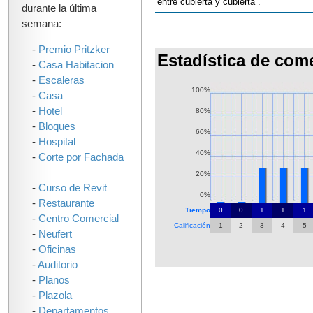
entre cubierta y cubierta .
durante la última
semana:
-
Premio Pritzker
Estadística de com
-
Casa Habitacion
-
Escaleras
100%
-
Casa
-
Hotel
80%
-
Bloques
60%
-
Hospital
40%
-
Corte por Fachada
20%
-
Curso de Revit
0%
-
Restaurante
Tiempo
0
0
1
1
1
-
Centro Comercial
Calificación
1
2
3
4
5
-
Neufert
-
Oficinas
-
Auditorio
-
Planos
-
Plazola
-
Departamentos