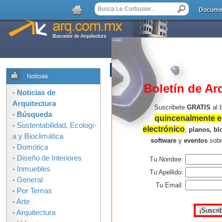
Docume
AGREGAR COMENTARIO
Boletín de Ar
-
Noticias de
Arquitectura
Suscribete
GRATIS
al 
-
Búsqueda
quincenalmente en
-
Sustentabilidad, Ecologí­
electrónico
,
planos, bl
a y Bioclimática
software
y
eventos
sob
-
Domótica
-
Diseño de Interiores
Tu Nombre:
-
Inmuebles
Tu Apellido:
-
General
Tu Email:
-
Por Temas
-
Arte
-
Arquitectura