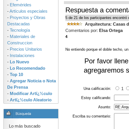
-
Efemérides
Respuesta a comenta
-
Artículos especiales
-
Proyectos y Obras
5 de 21 de los participantes encontró 
Destacadas
Arquitectura: Casas d
-
Tecnología
Comentarios por:
Elsa Ortega
-
Materiales de
4
Construccion
-
Precios Unitarios
No entiendo porque el doble techo, un
-
Instalaciones
Por favor llen
-
Lo Nuevo
-
Lo Recomendado
agregaremos s
-
Top 10
-
Agregar Noticia o Nota
De Prensa
Una calificación:
1
-
Modificar Artï¿½culo
Estoy calificando:
-
Artï¿½culo Aleatorio
Asunto:
Escriba su comentario:
Lo más buscado