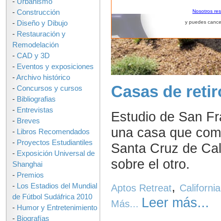
-
Urbanismo
-
Construcción
Nosotros re
-
Diseño y Dibujo
y puedes cance
-
Restauración y
Remodelación
-
CAD y 3D
-
Eventos y exposiciones
-
Archivo histórico
Casas de reti
-
Concursos y cursos
-
Bibliografias
-
Entrevistas
Estudio de San Fr
-
Breves
una casa que comp
-
Libros Recomendados
-
Proyectos Estudiantiles
Santa Cruz de Cal
-
Exposición Universal de
sobre el otro.
Shanghai
-
Premios
,
-
Los Estadios del Mundial
Aptos Retreat
California
de Fútbol Sudáfrica 2010
Leer más...
Más...
-
Humor y Entretenimiento
-
Biografías