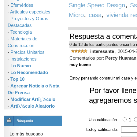
,
Single Speed Design
S
-
Efemérides
-
Artículos especiales
,
,
Micro
casa
vivienda re
-
Proyectos y Obras
Destacadas
-
Tecnología
Respuesta a coment
-
Materiales de
0 de 13 de los participantes encontró 
Construccion
interesante
, 2015-04-
-
Precios Unitarios
Comentarios por:
Percy Huaman
-
Instalaciones
muy bueno
-
Lo Nuevo
-
Lo Recomendado
Estoy pensando construir mi casa y 
-
Top 10
-
Agregar Noticia o Nota
Por favor llen
De Prensa
agregaremos s
-
Modificar Artï¿½culo
-
Artï¿½culo Aleatorio
Una calificación:
1
Estoy calificando:
Lo más buscado