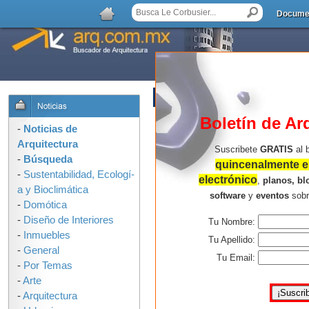
Docume
AGREGAR COMENTARIO
Boletín de Ar
-
Noticias de
Arquitectura
Suscribete
GRATIS
al 
-
Búsqueda
quincenalmente en
-
Sustentabilidad, Ecologí­
electrónico
,
planos, bl
a y Bioclimática
software
y
eventos
sob
-
Domótica
-
Diseño de Interiores
Tu Nombre:
-
Inmuebles
Tu Apellido:
-
General
Tu Email:
-
Por Temas
-
Arte
-
Arquitectura