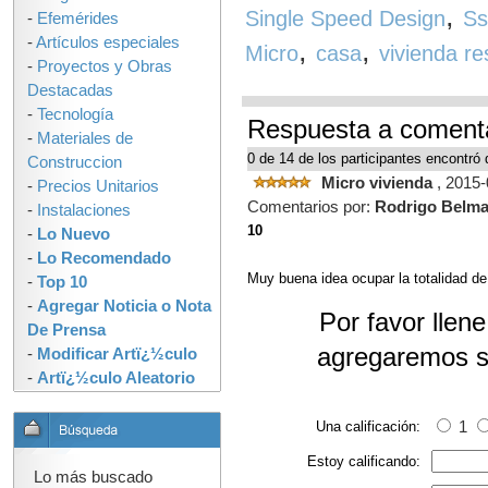
,
Single Speed Design
S
-
Efemérides
-
Artículos especiales
,
,
Micro
casa
vivienda re
-
Proyectos y Obras
Destacadas
-
Tecnología
Respuesta a comenta
-
Materiales de
0 de 14 de los participantes encontró 
Construccion
Micro vivienda
, 2015
-
Precios Unitarios
Comentarios por:
Rodrigo Belma
-
Instalaciones
10
-
Lo Nuevo
-
Lo Recomendado
Muy buena idea ocupar la totalidad d
-
Top 10
-
Agregar Noticia o Nota
Por favor llen
De Prensa
agregaremos s
-
Modificar Artï¿½culo
-
Artï¿½culo Aleatorio
Una calificación:
1
Estoy calificando:
Lo más buscado