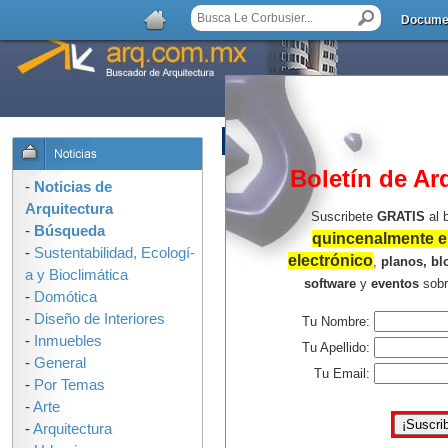
Docume
AGREGAR COMENTARIO
Boletín de Ar
-
Noticias de
Arquitectura
Suscribete
GRATIS
al 
-
Búsqueda
quincenalmente en
-
Sustentabilidad, Ecologí­
electrónico
,
planos, bl
a y Bioclimática
software
y
eventos
sob
-
Domótica
-
Diseño de Interiores
Tu Nombre:
-
Inmuebles
Tu Apellido:
-
General
Tu Email:
-
Por Temas
-
Arte
-
Arquitectura