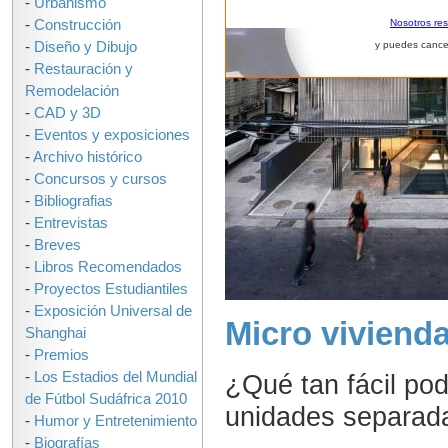
-
Urbanismo
-
Construcción
Nosotros re
-
Diseño y Dibujo
y puedes cance
-
Restauración y
Remodelación
-
CAD y 3D
-
Eventos y exposiciones
-
Archivo histórico
-
Concursos y cursos
-
Bibliografias
-
Entrevistas
-
Breves
-
Libros Recomendados
-
Proyectos Estudiantiles
-
Exposición Universal de
Micro viviend
Shanghai
-
Premios
¿Qué tan fácil pod
-
Los Estadios del Mundial
de Fútbol Sudáfrica 2010
unidades separada
-
Humor y Entretenimiento
-
Biografías