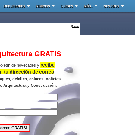
Documentos
Noticias
Cursos
Más..
Nosotros
[
Cerrar
]
quitectura GRATIS
recibe
boletín de novedades y
 tu dirección de correo
oques, detalles, enlaces
,
noticias
,
re
Arquitectura
y
Construcción.