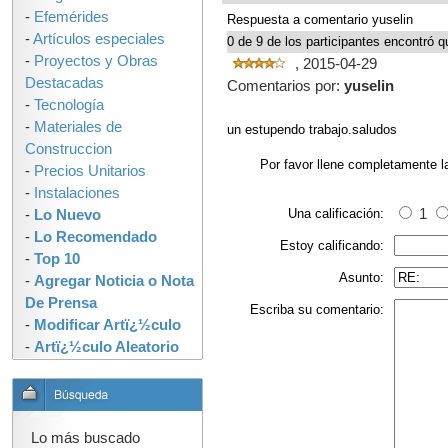
-
Efemérides
Respuesta a comentario yuselin
-
Artículos especiales
0 de 9 de los participantes encontró qu
-
Proyectos y Obras
, 2015-04-29
Destacadas
Comentarios por:
yuselin
-
Tecnología
-
Materiales de
un estupendo trabajo.saludos
Construccion
Por favor llene completamente l
-
Precios Unitarios
-
Instalaciones
Una calificación:
1
-
Lo Nuevo
-
Lo Recomendado
Estoy calificando:
-
Top 10
Asunto:
-
Agregar Noticia o Nota
De Prensa
Escriba su comentario:
-
Modificar Artï¿½culo
-
Artï¿½culo Aleatorio
Lo más buscado