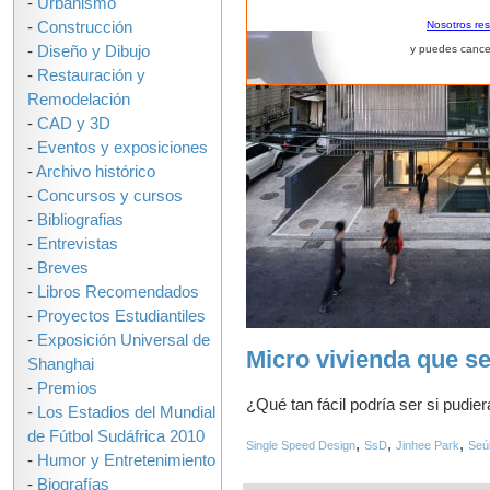
-
Urbanismo
-
Construcción
Nosotros re
-
Diseño y Dibujo
y puedes cance
-
Restauración y
Remodelación
-
CAD y 3D
-
Eventos y exposiciones
-
Archivo histórico
-
Concursos y cursos
-
Bibliografias
-
Entrevistas
-
Breves
-
Libros Recomendados
-
Proyectos Estudiantiles
-
Exposición Universal de
Micro vivienda que s
Shanghai
-
Premios
¿Qué tan fácil podría ser si pudie
-
Los Estadios del Mundial
de Fútbol Sudáfrica 2010
,
,
,
Single Speed Design
SsD
Jinhee Park
Seú
-
Humor y Entretenimiento
-
Biografías