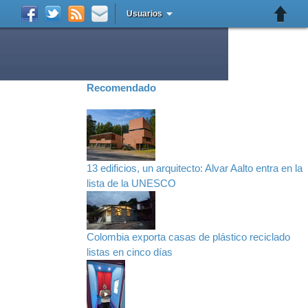
Usuarios
Recomendado
13 edificios, un arquitecto: Alvar Aalto entra en la
lista de la UNESCO
Colombia exporta casas de plástico reciclado
listas en cinco días