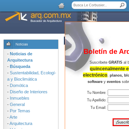
AGREGAR COMENTARIO
Boletín de Ar
-
Noticias de
Arquitectura
Suscribete
GRATIS
al 
-
Búsqueda
quincenalmente en
-
Sustentabilidad, Ecologí­
electrónico
,
planos, bl
a y Bioclimática
software
y
eventos
sob
-
Domótica
-
Diseño de Interiores
Tu Nombre:
-
Inmuebles
Tu Apellido:
-
General
Tu Email:
-
Por Temas
-
Arte
-
Arquitectura