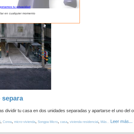
spetamos tu privacidad
lar en cualquier momento
e separa
ras dividir tu casa en dos unidades separadas y apartarse el uno del o
,
,
,
,
,
,
Leer más...
l
Corea
micro-vivienda
Songpa Micro
casa
vivienda residencial
Más...