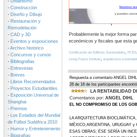
-
Urbanismo
-
Construcción
Nosotros re
-
Diseño y Dibujo
y puedes cance
Hacia una arquitectu
-
Restauración y
Remodelación
Probablemente la mejor forma para 
-
CAD y 3D
económicos y fiscales que esta g
-
Eventos y exposiciones
-
Archivo histórico
,
Certificación de Edificios Sustentables
PCES
-
Concursos y cursos
,
Living Future Institute
arquitectura sustentab
-
Bibliografias
-
Entrevistas
-
Breves
Respuesta a comentario ANGEL DIHL
-
Libros Recomendados
28 de 18 de los participantes encontró
-
Proyectos Estudiantiles
LA RENTABILIDAD 
-
Exposición Universal de
Comentarios por:
ANGEL DIHL
Shanghai
EL NO COMPROMISO DE LOS GO
-
Premios
-
Los Estadios del Mundial
LA ARQUITECTURA BIOCLIMÁTICA
de Fútbol Sudáfrica 2010
MÉXICO,ARGENTINA, URUGUAY y O
-
Humor y Entretenimiento
ESAS OBRAS; ÉSE SERÍA UN INC
-
Biografías