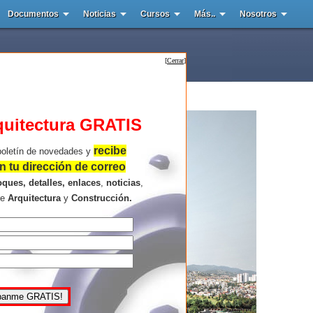
Documentos
Noticias
Cursos
Más..
Nosotros
[
Cerrar
]
quitectura GRATIS
recibe
boletín de novedades y
 tu dirección de correo
oques, detalles, enlaces
,
noticias
,
re
Arquitectura
y
Construcción.