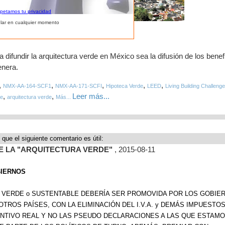
spetamos tu privacidad
lar en cualquier momento
ra verde más rentable
difundir la arquitectura verde en México sea la difusión de los benef
enera.
,
,
,
,
,
NMX-AA-164-SCF1
NMX-AA-171-SCFI
Hipoteca Verde
LEED
Living Building Challenge
,
,
Leer más...
le
arquitectura verde
Más...
 que el siguiente comentario es útil:
DE LA "ARQUITECTURA VERDE"
, 2015-08-11
BIERNOS
, VERDE o SUSTENTABLE DEBERÍA SER PROMOVIDA POR LOS GOBIE
TROS PAÍSES, CON LA ELIMINACIÓN DEL I.V.A. y DEMÁS IMPUESTO
ENTIVO REAL Y NO LAS PSEUDO DECLARACIONES A LAS QUE ESTAM