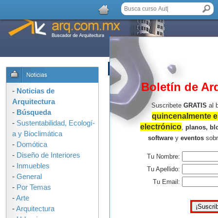
AGREGAR COMENTARIO
Boletín de Ar
-
Noticias de
Arquitectura
Suscribete
GRATIS
al 
-
Búsqueda
quincenalmente en
-
Sustentabilidad, Ecologí­
electrónico
,
planos, bl
a y Bioclimática
software
y
eventos
sob
-
Domótica
-
Diseño de Interiores
Tu Nombre:
-
Inmuebles
Tu Apellido:
-
General
Tu Email:
-
Por Temas
-
Arte
-
Arquitectura