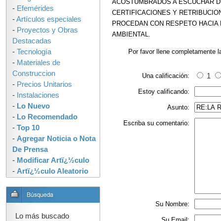
ACOSTUMBRADOS A ESCUCHAR DE
-
Efemérides
CERTIFICACIONES Y RETRIBUCIO
-
Artículos especiales
PROCEDAN CON RESPETO HACIA 
-
Proyectos y Obras
AMBIENTAL.
Destacadas
-
Tecnología
Por favor llene completamente l
-
Materiales de
Construccion
Una calificación:
1
-
Precios Unitarios
Estoy calificando:
-
Instalaciones
-
Lo Nuevo
Asunto:
-
Lo Recomendado
Escriba su comentario:
-
Top 10
-
Agregar Noticia o Nota
De Prensa
-
Modificar Artï¿½culo
-
Artï¿½culo Aleatorio
Su Nombre:
Lo más buscado
Su Email: