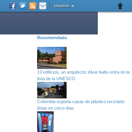
Usuarios
Recomendado
13 edificios, un arquitecto: Alvar Aalto entra en la
lista de la UNESCO
Colombia exporta casas de plástico reciclado
listas en cinco días