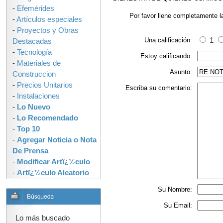
-
Efemérides
Por favor llene completamente l
-
Artículos especiales
-
Proyectos y Obras
Una calificación:
1
Destacadas
-
Tecnología
Estoy calificando:
-
Materiales de
Asunto:
Construccion
-
Precios Unitarios
Escriba su comentario:
-
Instalaciones
-
Lo Nuevo
-
Lo Recomendado
-
Top 10
-
Agregar Noticia o Nota
De Prensa
-
Modificar Artï¿½culo
-
Artï¿½culo Aleatorio
Su Nombre:
Su Email:
Lo más buscado