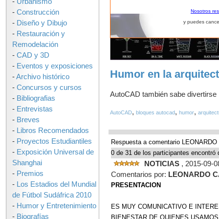
-
Urbanismo
-
Construcción
Nosotros re
-
Diseño y Dibujo
y puedes cance
-
Restauración y
Remodelación
-
CAD y 3D
-
Eventos y exposiciones
Humor en la arquitect
-
Archivo histórico
-
Concursos y cursos
AutoCAD también sabe divertirse
-
Bibliografias
-
Entrevistas
,
,
,
AutoCAD
bloques autocad
humor
arquitec
-
Breves
-
Libros Recomendados
-
Proyectos Estudiantiles
Respuesta a comentario LEONARDO
-
Exposición Universal de
0 de 31 de los participantes encontró 
Shanghai
NOTICIAS
, 2015-09-0
-
Premios
Comentarios por:
LEONARDO C
-
Los Estadios del Mundial
PRESENTACION
de Fútbol Sudáfrica 2010
-
Humor y Entretenimiento
ES MUY COMUNICATIVO E INTERE
-
Biografías
BIENESTAR DE QUIENES USAMOS 