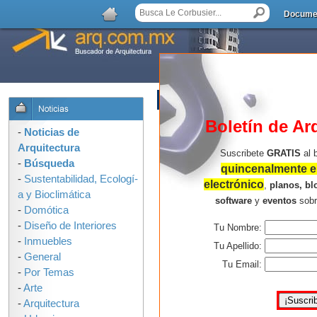
Docume
AGREGAR COMENTARIO
Boletín de Ar
-
Noticias de
Arquitectura
Suscribete
GRATIS
al 
-
Búsqueda
quincenalmente en
-
Sustentabilidad, Ecologí­
electrónico
,
planos, bl
a y Bioclimática
software
y
eventos
sob
-
Domótica
-
Diseño de Interiores
Tu Nombre:
-
Inmuebles
Tu Apellido:
-
General
Tu Email:
-
Por Temas
-
Arte
-
Arquitectura