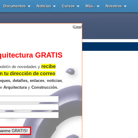
Documentos
Noticias
Cursos
Más..
Nosotros
[
Cerrar
]
quitectura GRATIS
recibe
boletín de novedades y
 tu dirección de correo
oques, detalles, enlaces
,
noticias
,
re
Arquitectura
y
Construcción.