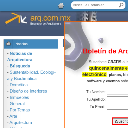
LISTA DE COMENTARIOS
Boletín de Ar
No hay comentarios.
-
Noticias de
Arquitectura
Suscribete
GRATIS
al 
-
Búsqueda
quincenalmente en
-
Sustentabilidad, Ecologí­
electrónico
,
planos, bl
a y Bioclimática
software
y
eventos
sob
-
Domótica
-
Diseño de Interiores
Tu Nombre:
-
Inmuebles
Tu Apellido:
-
General
Tu Email:
-
Por Temas
-
Arte
-
Arquitectura