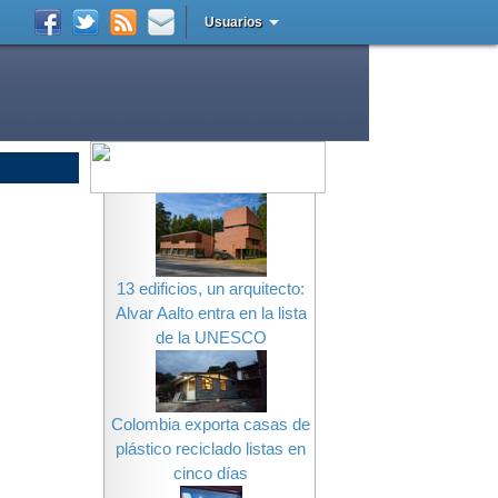
Usuarios
13 edificios, un arquitecto:
Alvar Aalto entra en la lista
de la UNESCO
Colombia exporta casas de
plástico reciclado listas en
cinco días