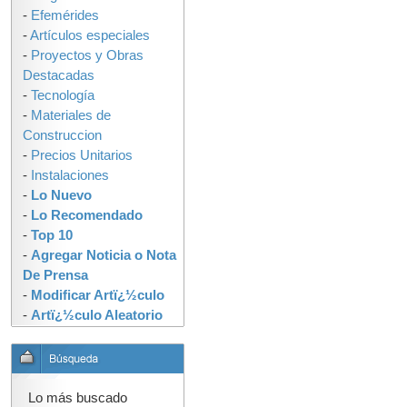
-
Efemérides
-
Artículos especiales
-
Proyectos y Obras
Destacadas
-
Tecnología
-
Materiales de
Construccion
-
Precios Unitarios
-
Instalaciones
-
Lo Nuevo
-
Lo Recomendado
-
Top 10
-
Agregar Noticia o Nota
De Prensa
-
Modificar Artï¿½culo
-
Artï¿½culo Aleatorio
Lo más buscado