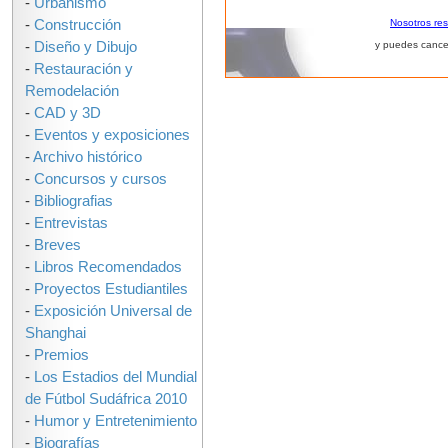
-
Urbanismo
-
Construcción
Nosotros re
-
Diseño y Dibujo
y puedes cance
-
Restauración y
Remodelación
-
CAD y 3D
-
Eventos y exposiciones
-
Archivo histórico
-
Concursos y cursos
-
Bibliografias
-
Entrevistas
-
Breves
-
Libros Recomendados
-
Proyectos Estudiantiles
-
Exposición Universal de
Shanghai
-
Premios
-
Los Estadios del Mundial
de Fútbol Sudáfrica 2010
-
Humor y Entretenimiento
-
Biografías