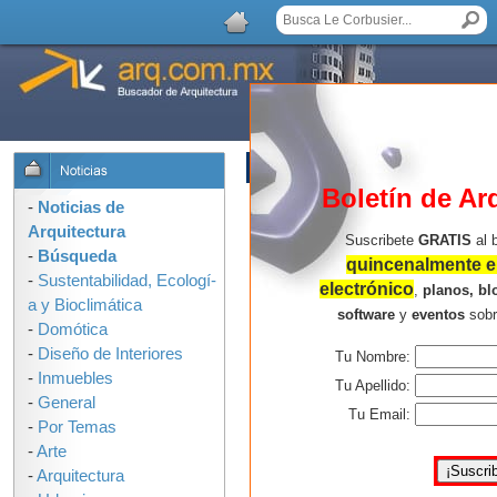
LISTA DE COMENTARIOS
Boletín de Ar
-
Noticias de
Arquitectura
Suscribete
GRATIS
al 
-
Búsqueda
quincenalmente en
-
Sustentabilidad, Ecologí­
electrónico
,
planos, bl
a y Bioclimática
software
y
eventos
sob
-
Domótica
-
Diseño de Interiores
Tu Nombre:
-
Inmuebles
Tu Apellido:
-
General
Tu Email:
-
Por Temas
-
Arte
-
Arquitectura