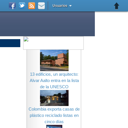
Usuarios
13 edificios, un arquitecto:
Alvar Aalto entra en la lista
de la UNESCO
Colombia exporta casas de
plástico reciclado listas en
cinco días