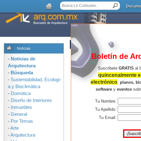
Docume
AGREGAR COMENTARIO
Boletín de Ar
-
Noticias de
Arquitectura
Suscribete
GRATIS
al 
-
Búsqueda
quincenalmente en
-
Sustentabilidad, Ecologí­
electrónico
,
planos, bl
a y Bioclimática
software
y
eventos
sob
-
Domótica
-
Diseño de Interiores
Tu Nombre:
-
Inmuebles
Tu Apellido:
-
General
Tu Email:
-
Por Temas
-
Arte
-
Arquitectura