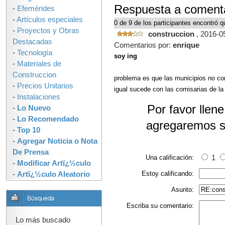
Respuesta a comenta
-
Efemérides
-
Artículos especiales
0 de 9 de los participantes encontró qu
-
Proyectos y Obras
construccion
, 2016-0
Destacadas
Comentarios por:
enrique
-
Tecnología
soy ing
-
Materiales de
Construccion
problema es que las municipios no con
-
Precios Unitarios
igual sucede con las comisarias de la
-
Instalaciones
Por favor llen
-
Lo Nuevo
-
Lo Recomendado
agregaremos s
-
Top 10
-
Agregar Noticia o Nota
De Prensa
Una calificación:
1
-
Modificar Artï¿½culo
Estoy calificando:
-
Artï¿½culo Aleatorio
Asunto:
Escriba su comentario:
Lo más buscado