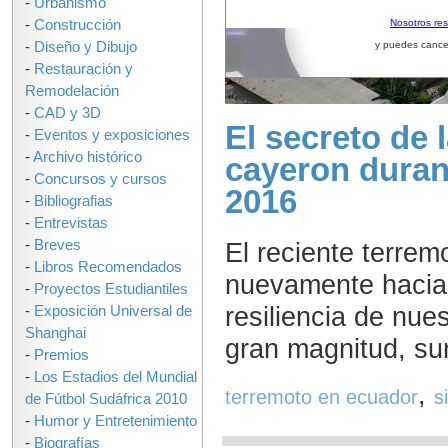
-
Urbanismo
-
Construcción
Nosotros re
-
Diseño y Dibujo
y puedes cance
-
Restauración y
Remodelación
-
CAD y 3D
El secreto de 
-
Eventos y exposiciones
-
Archivo histórico
cayeron duran
-
Concursos y cursos
2016
-
Bibliografias
-
Entrevistas
El reciente terrem
-
Breves
-
Libros Recomendados
nuevamente hacia 
-
Proyectos Estudiantiles
resiliencia de nue
-
Exposición Universal de
Shanghai
gran magnitud, sur
-
Premios
-
Los Estadios del Mundial
,
terremoto en ecuador
s
de Fútbol Sudáfrica 2010
-
Humor y Entretenimiento
-
Biografías