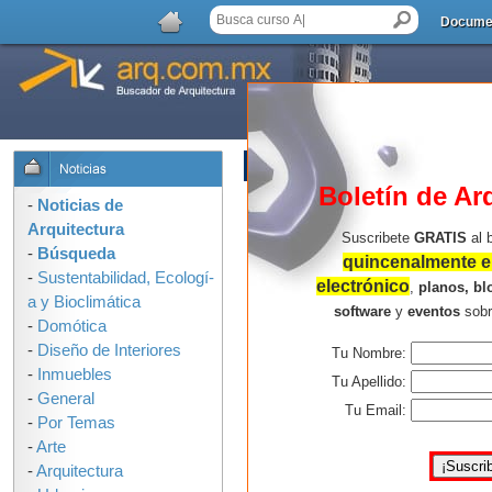
Docume
LISTA DE COMENTARIOS
Boletín de Ar
-
Noticias de
Arquitectura
Suscribete
GRATIS
al 
-
Búsqueda
quincenalmente en
-
Sustentabilidad, Ecologí­
electrónico
,
planos, bl
a y Bioclimática
software
y
eventos
sob
-
Domótica
-
Diseño de Interiores
Tu Nombre:
-
Inmuebles
Tu Apellido:
-
General
Tu Email:
-
Por Temas
-
Arte
-
Arquitectura