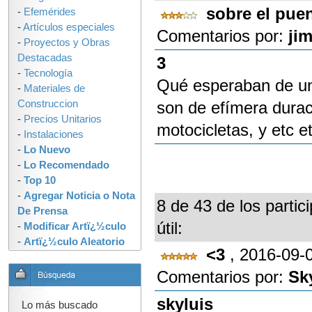
sobre el pue
-
Efemérides
-
Artículos especiales
Comentarios por:
ji
-
Proyectos y Obras
Destacadas
3
-
Tecnología
Qué esperaban de un
-
Materiales de
Construccion
son de efímera durac
-
Precios Unitarios
motocicletas, y etc e
-
Instalaciones
-
Lo Nuevo
-
Lo Recomendado
-
Top 10
-
Agregar Noticia o Nota
8 de 43 de los partic
De Prensa
útil:
-
Modificar Artï¿½culo
-
Artï¿½culo Aleatorio
<3
, 2016-09-
Comentarios por:
Sk
skyluis
Lo más buscado