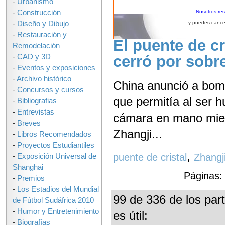
-
Urbanismo
-
Construcción
Nosotros re
-
Diseño y Dibujo
y puedes cance
-
Restauración y
El puente de c
Remodelación
-
CAD y 3D
cerró por sob
-
Eventos y exposiciones
-
Archivo histórico
China anunció a bomb
-
Concursos y cursos
que permitía al ser 
-
Bibliografias
-
Entrevistas
cámara en mano mient
-
Breves
Zhangji...
-
Libros Recomendados
-
Proyectos Estudiantiles
,
puente de cristal
Zhangji
-
Exposición Universal de
Shanghai
Páginas
-
Premios
-
Los Estadios del Mundial
99 de 336 de los part
de Fútbol Sudáfrica 2010
-
Humor y Entretenimiento
es útil:
-
Biografías