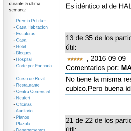
durante la última
Es idéntico al de H
semana:
-
Premio Pritzker
-
Casa Habitacion
-
Escaleras
13 de 35 de los parti
-
Casa
útil:
-
Hotel
-
Bloques
, 2016-09-09
-
Hospital
-
Corte por Fachada
Comentarios por:
MA
No tiene la misma re
-
Curso de Revit
-
Restaurante
cubico.Pero buena id
-
Centro Comercial
-
Neufert
-
Oficinas
-
Auditorio
-
Planos
21 de 22 de los parti
-
Plazola
útil:
-
Departamentos