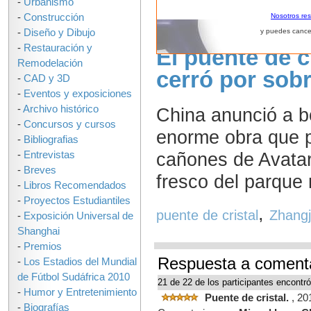
-
Urbanismo
-
Construcción
Nosotros re
-
Diseño y Dibujo
y puedes cance
-
Restauración y
El puente de 
Remodelación
cerró por sob
-
CAD y 3D
-
Eventos y exposiciones
-
Archivo histórico
China anunció a b
-
Concursos y cursos
enorme obra que p
-
Bibliografias
cañones de Avatar
-
Entrevistas
-
Breves
fresco del parque 
-
Libros Recomendados
-
Proyectos Estudiantiles
,
puente de cristal
Zhangji
-
Exposición Universal de
Shanghai
-
Premios
Respuesta a coment
-
Los Estadios del Mundial
de Fútbol Sudáfrica 2010
21 de 22 de los participantes encontró
-
Humor y Entretenimiento
Puente de cristal.
, 20
-
Biografías