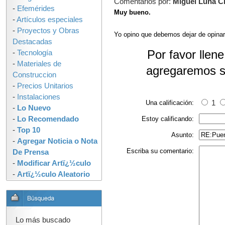
Comentarios por:
Miguel Luna C
-
Efemérides
Muy bueno.
-
Artículos especiales
-
Proyectos y Obras
Yo opino que debemos dejar de opinar
Destacadas
Por favor llen
-
Tecnología
-
Materiales de
agregaremos s
Construccion
-
Precios Unitarios
-
Instalaciones
Una calificación:
1
-
Lo Nuevo
-
Lo Recomendado
Estoy calificando:
-
Top 10
Asunto:
-
Agregar Noticia o Nota
Escriba su comentario:
De Prensa
-
Modificar Artï¿½culo
-
Artï¿½culo Aleatorio
Lo más buscado