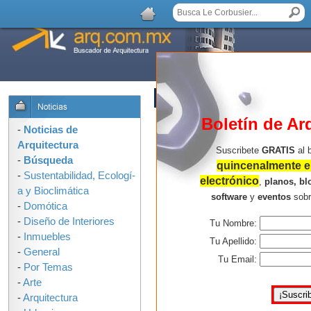
AGREGAR COMENTARIO
Boletín de Ar
-
Noticias de
Arquitectura
Suscribete
GRATIS
al 
-
Búsqueda
quincenalmente en
-
Sustentabilidad, Ecologí­
electrónico
,
planos, bl
a y Bioclimática
software
y
eventos
sob
-
Domótica
-
Diseño de Interiores
Tu Nombre:
-
Inmuebles
Tu Apellido:
-
General
Tu Email:
-
Por Temas
-
Arte
-
Arquitectura