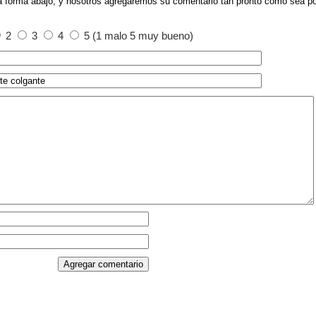
a forma abajo, y nosotros agregaremos su comentario tan pronto como sea po
2
3
4
5 (1 malo 5 muy bueno)