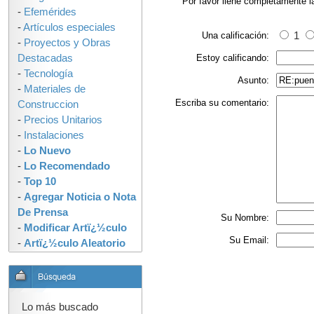
Por favor llene completamente l
-
Efemérides
-
Artículos especiales
Una calificación:
1
-
Proyectos y Obras
Destacadas
Estoy calificando:
-
Tecnología
Asunto:
-
Materiales de
Escriba su comentario:
Construccion
-
Precios Unitarios
-
Instalaciones
-
Lo Nuevo
-
Lo Recomendado
-
Top 10
-
Agregar Noticia o Nota
De Prensa
Su Nombre:
-
Modificar Artï¿½culo
Su Email:
-
Artï¿½culo Aleatorio
Lo más buscado