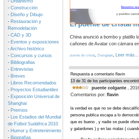
-
Urbanismo
-
Construcción
Nosotros re
-
Diseño y Dibujo
y puedes cance
-
Restauración y
El puente de cristal
Remodelación
-
CAD y 3D
China anunció a bombo y platillo 
-
Eventos y exposiciones
cañones de Avatar con cámara en m
-
Archivo histórico
,
,
Leer más...
-
Concursos y cursos
puente de cristal
Zhangjiajie
-
Bibliografias
-
Entrevistas
Respuesta a comentario flavin
-
Breves
13 de 31 de los participantes encontró
-
Libros Recomendados
puente colgante
, 201
-
Proyectos Estudiantiles
Comentarios por:
flavin
-
Exposición Universal de
Shanghai
la verdad es que no se debe descalific
-
Premios
persona publica escapa a lo democráti
-
Los Estadios del Mundial
que es bueno , y nadie se puede ofend
de Fútbol Sudáfrica 2010
y galardones ) y en las malas ( cuando
-
Humor y Entretenimiento
-
Biografías