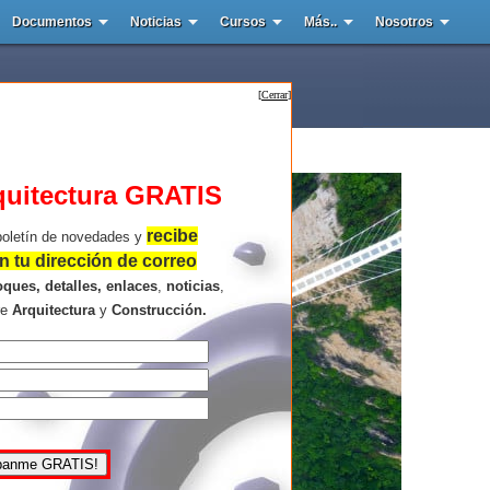
Documentos
Noticias
Cursos
Más..
Nosotros
[
Cerrar
]
quitectura GRATIS
recibe
boletín de novedades y
 tu dirección de correo
oques, detalles, enlaces
,
noticias
,
re
Arquitectura
y
Construcción.