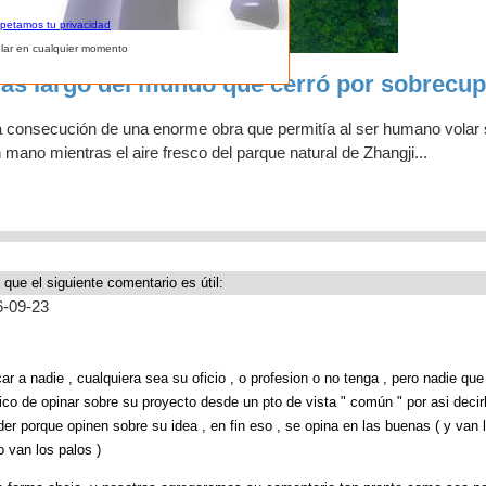
spetamos tu privacidad
lar en cualquier momento
 más largo del mundo que cerró por sobrecu
la consecución de una enorme obra que permitía al ser humano volar 
ano mientras el aire fresco del parque natural de Zhangji...
 que el siguiente comentario es útil:
6-09-23
ar a nadie , cualquiera sea su oficio , o profesion o no tenga , pero nadie qu
co de opinar sobre su proyecto desde un pto de vista " común " por asi decir
er porque opinen sobre su idea , en fin eso , se opina en las buenas ( y van
 van los palos )