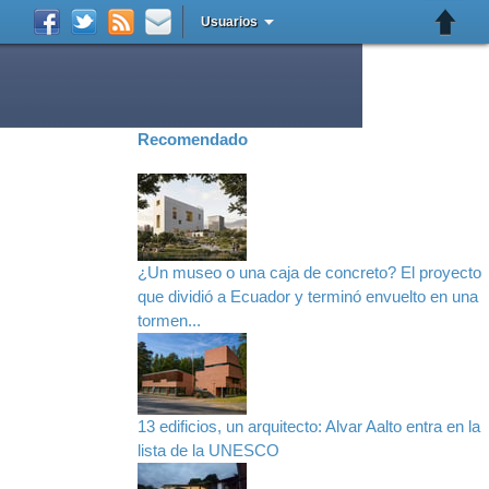
Usuarios
Recomendado
¿Un museo o una caja de concreto? El proyecto
que dividió a Ecuador y terminó envuelto en una
tormen...
13 edificios, un arquitecto: Alvar Aalto entra en la
lista de la UNESCO