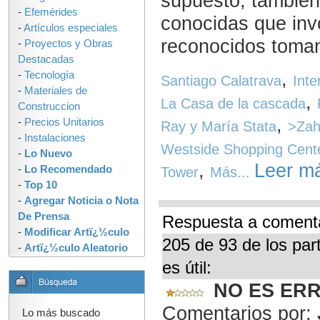
supuesto, también
-
Efemérides
conocidas que inv
-
Artículos especiales
reconocidos toman
-
Proyectos y Obras
Destacadas
,
-
Tecnología
Santiago Calatrava
Int
-
Materiales de
,
La Casa de la cascada
Construccion
,
-
Precios Unitarios
Ray y María Stata
>Zah
-
Instalaciones
Westside Shopping Cent
-
Lo Nuevo
,
Leer má
-
Lo Recomendado
Tower
Más...
-
Top 10
-
Agregar Noticia o Nota
De Prensa
Respuesta a comenta
-
Modificar Artï¿½culo
205 de 93 de los par
-
Artï¿½culo Aleatorio
es útil:
NO ES ER
Comentarios por:
Lo más buscado