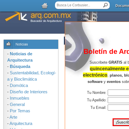
Docume
AGREGAR COMENTARIO
Boletín de Ar
-
Noticias de
Arquitectura
Suscribete
GRATIS
al 
-
Búsqueda
quincenalmente en
-
Sustentabilidad, Ecologí­
electrónico
,
planos, bl
a y Bioclimática
software
y
eventos
sob
-
Domótica
-
Diseño de Interiores
Tu Nombre:
-
Inmuebles
Tu Apellido:
-
General
Tu Email:
-
Por Temas
-
Arte
-
Arquitectura