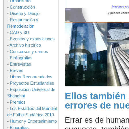
-
Urbanismo
-
Construcción
Nosotros re
-
Diseño y Dibujo
y puedes cance
-
Restauración y
Remodelación
-
CAD y 3D
-
Eventos y exposiciones
-
Archivo histórico
-
Concursos y cursos
-
Bibliografias
-
Entrevistas
-
Breves
-
Libros Recomendados
-
Proyectos Estudiantiles
-
Exposición Universal de
Ellos también
Shanghai
-
Premios
errores de nu
-
Los Estadios del Mundial
de Fútbol Sudáfrica 2010
Errar es de human
-
Humor y Entretenimiento
-
Biografías