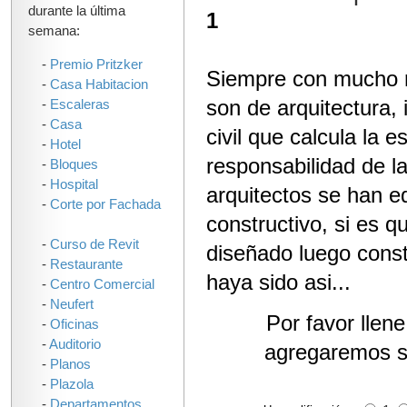
durante la última
1
semana:
-
Premio Pritzker
Siempre con mucho re
-
Casa Habitacion
son de arquitectura,
-
Escaleras
-
Casa
civil que calcula la e
-
Hotel
responsabilidad de la
-
Bloques
-
Hospital
arquitectos se han e
-
Corte por Fachada
constructivo, si es 
-
Curso de Revit
diseñado luego cons
-
Restaurante
haya sido asi...
-
Centro Comercial
-
Neufert
Por favor llen
-
Oficinas
-
Auditorio
agregaremos s
-
Planos
-
Plazola
-
Departamentos