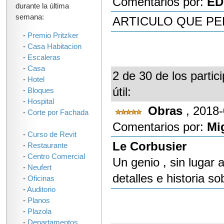
Comentarios por:
ED
durante la última
semana:
ARTICULO QUE P
-
Premio Pritzker
-
Casa Habitacion
-
Escaleras
-
Casa
2 de 30 de los partic
-
Hotel
útil:
-
Bloques
-
Hospital
Obras
, 2018
-
Corte por Fachada
Comentarios por:
Mi
-
Curso de Revit
Le Corbusier
-
Restaurante
-
Centro Comercial
Un genio , sin lugar
-
Neufert
detalles e historia 
-
Oficinas
-
Auditorio
-
Planos
-
Plazola
-
Departamentos