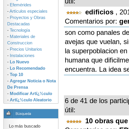
útil:
-
Efemérides
edificios
, 20
-
Artículos especiales
-
Proyectos y Obras
Comentarios por:
ge
Destacadas
-
Tecnología
son como panales de 
-
Materiales de
avejas que vuelan, 
Construccion
-
Precios Unitarios
la superpoblacion en
-
Instalaciones
humana que dificilme
-
Lo Nuevo
encuentra. La idea s
-
Lo Recomendado
-
Top 10
-
Agregar Noticia o Nota
De Prensa
-
Modificar Artï¿½culo
6 de 41 de los partic
-
Artï¿½culo Aleatorio
útil:
10 obras que
Lo más buscado