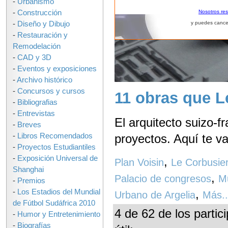
-
Urbanismo
-
Construcción
Nosotros re
-
Diseño y Dibujo
y puedes cance
-
Restauración y
Remodelación
-
CAD y 3D
-
Eventos y exposiciones
-
Archivo histórico
-
Concursos y cursos
11 obras que L
-
Bibliografias
-
Entrevistas
El arquitecto suizo-
-
Breves
-
Libros Recomendados
proyectos. Aquí te v
-
Proyectos Estudiantiles
-
Exposición Universal de
,
Plan Voisin
Le Corbusie
Shanghai
,
Palacio de congresos
M
-
Premios
,
-
Los Estadios del Mundial
Urbano de Argelia
Más.
de Fútbol Sudáfrica 2010
4 de 62 de los partic
-
Humor y Entretenimiento
-
Biografías