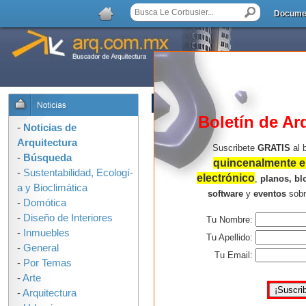
Docume
LISTA DE COMENTARIOS
Boletín de Ar
-
Noticias de
Arquitectura
Suscribete
GRATIS
al 
-
Búsqueda
quincenalmente en
-
Sustentabilidad, Ecologí­
electrónico
,
planos, bl
a y Bioclimática
software
y
eventos
sob
-
Domótica
-
Diseño de Interiores
Tu Nombre:
-
Inmuebles
Tu Apellido:
-
General
Tu Email:
-
Por Temas
-
Arte
-
Arquitectura